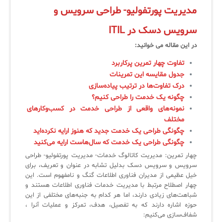
مدیریت پورتفولیو- طراحی سرویس و
لیست دوره‌ها
سرویس دسک در ITIL
✦
✦
✦
مقالات آموزشی
در این مقاله می خوانید:
مدیریت خدمات سازمانی
مدیریت خدمات منابع انسانی
آموزش سیستم مدیریت خدمات فناوری اطلاعات
تفاوت چهار تمرین پرکاربرد
CIs Control
سرویس دسک پلاس MSP
نکته‌های کلیدی برای مدیر انفورماتیک
جدول مقایسه این تمرینات
درک تفاوت‌ها در ترتیب پیاده‌سازی
مجموعه راهکارهای آیناک
آموزش‌ ویدیویی مفاهیم سرویس دسک
اندپوینت سنترال [سامانه مدیریت نقاط پایانی]
چگونه یک خدمت را طراحی کنیم؟
ITIL & SDP
AD360
نمونه‌های واقعی از طراحی خدمت در کسب‌وکارهای
مختلف
چگونگی طراحی یک خدمت جدید که هنوز ارایه نکرده‌اید
◆
◆
چگونگی طراحی یک خدمت که سال‌هاست ارایه می‌کنید
چهار تمرین: مدیریت کاتالوگ خدمات- مدیریت پورتفولیو- طراحی
Log360 ابزار SIEM
آموزش فارسی ITIL4
سرویس و سرویس دسک بدلیل تشابه در عنوان و تعریف، برای
خیل عظیمی از مدیران فناوری اطلاعات گنگ و نامفهوم است. این
چارچوب ITIL برای همه
برنامه‌ساز هوشمند App Creator
چهار اصطلاح مرتبط با مدیریت خدمات فناوری اطلاعات هستند و
شباهت‌های زیادی دارند، اما هر کدام به جنبه‌های مختلفی از این
فلافلی_فناوری
سیستم هوشمند مدیریت فروش و فاکتور
حوزه اشاره دارند که به تفصیل، هدف، تمرکز و عملیات آنرا ،
شفاف‌سازی می‌کنیم:
آرشیو دانلودهای مدانت
سامانه مدیریت امنیت اطلاعات