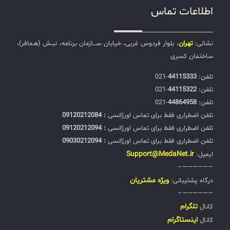
اطلاعات تماس
نشانی:
تهران
، بلوار فردوس غربی، خیابان ســـازمان برنامه، نبـش (هـمافر)،
ساختمان کسری
تلفن:‌
44115333
-021
تلفن:‌
44115322
-021
تلفن:‌
44864958
-021
تلفن اضطراری فقط برای تماس اورژانسی
: 09120212084
تلفن اضطراری فقط برای تماس اورژانسی
: 09120212094
تلفن اضطراری فقط برای تماس اورژانسی
: 09030212094
Support@MedaNet.ir
ایمیل:
——————–
ويژه مشتریان
درگاه پشتیبانی:
——————–
تلگرام
کانال
اینستاگرام
کانال