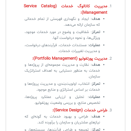
مدیریت کاتالوگ خدمات (Service Catalog
Management):
✧
هدف
: ایجاد و نگهداری فهرستی از تمام خدماتی
که سازمان ارائه می‌دهد.
سلف سرویس کاربران
تمرکز
: شفافیت و وضوح در مورد خدمات موجود،
ویژگی‌ها، و نحوه درخواست آنها.
سامانه مدیریت دارایی‌ها [Asset Explorer]
عملیات
: مستندات خدمات، فرآیندهای درخواست،
سامانه مدیریت پشتیبانی مشتریان
و مدیریت تغییرات خدمات.
مدیریت پورتفولیو (Portfolio Management):
DDI
هدف
: نظارت و مدیریت مجموعه‌ای از پروژه‌ها و
خدمات به منظور دستیابی به اهداف استراتژیک
سازمان.
◉
تمرکز
: انتخاب، اولویت‌بندی، و مدیریت پروژه‌ها و
خدمات بر اساس استراتژی و منابع موجود.
ManageEngine Malware Protection Plus
عملیات
: تحلیل و ارزیابی عملکرد پروژه‌ها،
تخصیص منابع، و بررسی وضعیت پورتفولیو.
سامانه مدیریت دسترسی ممتاز
طراحی خدمات (Service Design):
سامانه مدیریت و مانیتورینگ شبکه
هدف
: طراحی و بهبود خدمات به گونه‌ای که
نیازهای مشتریان و سازمان را برآورده کند.
سامانه آزمون آنلاین
تمرکز
: توسعه و طراحی فرآیندها، سیستم‌ها، و