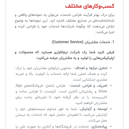
کسب‌وکارهای مختلف
لیست دوره‌ها
برای درک بهتر فرآیند طراحی خدمت، می‌توان به نمونه‌های واقعی و
✦
✦
✦
مقالات آموزشی
شناخته‌شده‌ای در صنایع مختلف اشاره کرد. این نمونه‌ها به وضوح
نشان می‌دهند که چگونه شرکت‌ها خدمات خود را طراحی کرده و
مدیریت خدمات سازمانی
مدیریت خدمات منابع انسانی
آموزش سیستم مدیریت خدمات فناوری اطلاعات
اجرا می‌کنند:
CIs Control
سرویس دسک پلاس MSP
نکته‌های کلیدی برای مدیر انفورماتیک
1.
خدمات مشتریان
(Customer Service)
مجموعه راهکارهای آیناک
آموزش‌ ویدیویی مفاهیم سرویس دسک
اندپوینت سنترال [سامانه مدیریت نقاط پایانی]
فرض کنید شما یک شرکت نرم‌افزاری هستید که محصولات و
اپلیکیشن‌هایی را تولید و به مشتریان عرضه می‌کنید:
ITIL & SDP
AD360
تحلیل نیازها و اهداف
: به‌خوبی نیازهای مشتریان خود را درک
کرده و هدف اصلی شما ارائه خدمات با کیفیت بالا و تجربه
مشتری استثنایی است.
◆
◆
تعریف و طراحی خدمت
: طراحی شامل: فروشگاه‌های App
Store و پشتیبانی آنلاین است. لازمست تا طراحی ساده و
Log360 ابزار SIEM
آموزش فارسی ITIL4
کاربرپسند را در نظر گرفته‌ شود تا تجربه‌ای راحت برای
مشتریان فراهم کنید.
چارچوب ITIL برای همه
برنامه‌ساز هوشمند App Creator
توسعه و آزمایش
: شما به طور مداوم سیستم‌های خود را
آزمایش می‌کنید تا اطمینان حاصل شود که خدمات به درستی
فلافلی_فناوری
سیستم هوشمند مدیریت فروش و فاکتور
عمل می‌کنند.
پیاده‌سازی
: خدمات در فروشگاه‌ها و آنلاین به صورت ملی یا
آرشیو دانلودهای مدانت
سامانه مدیریت امنیت اطلاعات