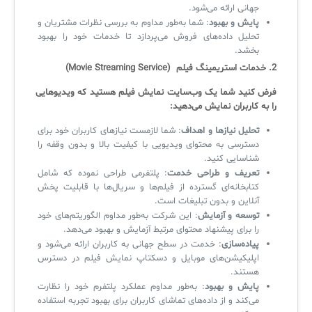
جهانی ارائه می‌شود.
پایش و بهبود
: شما به‌طور مداوم به بررسی نظرات مشتریان و
تحلیل داده‌های فروش می‌پردازد تا خدمات خود را بهبود
✧
بخشد.
2.
خدمات استریمینگ فیلم
(Movie Streaming Service)
سلف سرویس کاربران
فرض کنید شما یک وب‌سایت نمایش فیلم هستید که ویدیوهایی
سامانه مدیریت دارایی‌ها [Asset Explorer]
را به کاربران نمایش می‌دهید:
سامانه مدیریت پشتیبانی مشتریان
تحلیل نیازها و اهداف
: شما لازمست نیازهای کاربران خود برای
دسترسی به محتوای ویدیویی با کیفیت بالا و بدون وقفه را
DDI
شناسایی کنید.
تعریف و طراحی خدمت
: پلتفرمی طراحی نموده که شامل
کتابخانه‌ای گسترده از فیلم‌ها و سریال‌ها با قابلیت پخش
◉
آنلاین و بدون تبلیغات است.
توسعه و آزمایش
: این شرکت به‌طور مداوم الگوریتم‌های خود
ManageEngine Malware Protection Plus
را برای پیشنهاد محتوای مرتبط آزمایش و بهبود می‌دهد.
پیاده‌سازی
: خدمت در سطح جهانی به کاربران ارائه می‌شود و
سامانه مدیریت دسترسی ممتاز
اپلیکیشن‌های موبایل و دسکتاپ نمایش فیلم در دسترس
هستند.
سامانه مدیریت و مانیتورینگ شبکه
پایش و بهبود
: به‌طور مداوم عملکرد پلتفرم خود را نظارت
می‌کند و از داده‌های تماشای کاربران برای بهبود تجربه استفاده
سامانه آزمون آنلاین