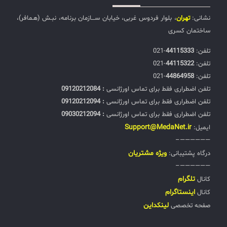
نشانی:
تهران
، بلوار فردوس غربی، خیابان ســـازمان برنامه، نبـش (هـمافر)،
ساختمان کسری
تلفن:‌
44115333
-021
تلفن:‌
44115322
-021
تلفن:‌
44864958
-021
تلفن اضطراری فقط برای تماس اورژانسی
: 09120212084
تلفن اضطراری فقط برای تماس اورژانسی
: 09120212094
تلفن اضطراری فقط برای تماس اورژانسی
: 09030212094
Support@MedaNet.ir
ایمیل:
——————–
ويژه مشتریان
درگاه پشتیبانی:
——————–
تلگرام
کانال
اینستاگرام
کانال
لینکداین
صفحه تخصصی