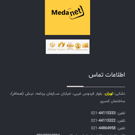
اطلاعات تماس
نشانی:
تهران
، بلوار فردوس غربی، خیابان ســـازمان برنامه، نبـش (هـمافر)،
ساختمان کسری
تلفن:‌
44115333
-021
تلفن:‌
44115322
-021
تلفن:‌
44864958
-021