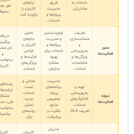
خدمات به
طریق
نیازهای
طور موث
مشتریان.
مدیریت
کاربران را
به‌موق
پروژه‌ها و
برآورده کند.
✧
خدمات.
سلف سرویس کاربران
تعریف،
اولویت‌بندی
تحلیل
دریاف
مستندسازی،
و مدیریت
نیازهای
پیگیری
سامانه مدیریت دارایی‌ها [Asset Explorer]
و
پروژه‌ها و
کاربران و
محور
حل مشک
به‌روزرسانی
خدمات برای
طراحی
سامانه مدیریت پشتیبانی مشتریان
فعالیت‌ها
و
ویژگی‌ها و
بهبود
فرآیندها و
درخواست
مشخصات
عملکرد
ویژگی‌های
DDI
کاربرا
خدمات.
سازمان.
خدمات.
مدیریت
طراحی و
پاسخگوی
◉
تهیه و
برنامه‌های
تست
تیکت‌ها
به‌روزرسانی
پروژه،
خدمات
نمونه
مشکلا
ManageEngine Malware Protection Plus
کاتالوگ‌های
تخصیص
جدید،
فعالیت‌ها
فنی، مد
خدمات،
منابع،
تحلیل
درخواست
سامانه مدیریت دسترسی ممتاز
تعریف SLA.
نظارت بر
روندهای
پشتیبا
پیشرفت.
بازار.
سامانه مدیریت و مانیتورینگ شبکه
مدیران
سامانه آزمون آنلاین
کاربران
کاربرا