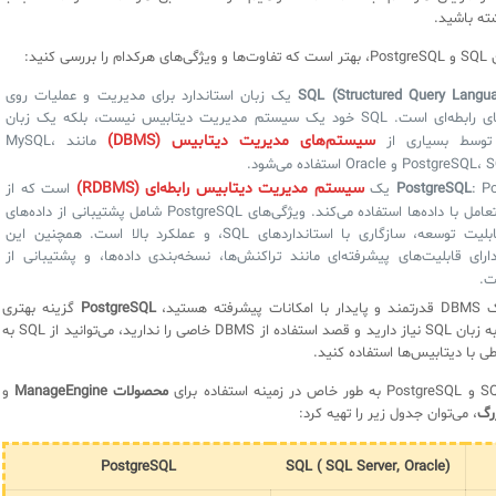
ته باشید.
سی کنید:
SQL (Structured Query Langu
: SQL یک زبان استاندارد برای مدیریت و عملیات روی
دیتابیس‌های رابطه‌ای است. SQL خود یک سیستم مدیریت دیتابیس نیست، بلکه یک زبان
سیستم‌های مدیریت دیتابیس (DBMS)
وسط بسیاری از
مانند MySQL،
Pos و Oracle استفاده می‌شود.
سیستم مدیریت دیتابیس رابطه‌ای (RDBMS)
P یک
PostgreSQL
است که از
SQL برای تعامل با داده‌ها استفاده می‌کند. ویژگی‌های PostgreSQL شامل پشتیبانی از داده‌های
پیچیده، قابلیت توسعه، سازگاری با استانداردهای SQL، و عملکرد بالا است. همچنین این
رای قابلیت‌های پیشرفته‌ای مانند تراکنش‌ها، نسخه‌بندی داده‌ها، و پشتیبانی از
ت.
ته هستید،
PostgreSQL
گزینه بهتری
است. اگر فقط به زبان SQL نیاز دارید و قصد استفاده از DBMS خاصی را ندارید، می‌توانید از SQL به
طی با دیتابیس‌ها استفاده کنید.
محصولات ManageEngine
و
رگ
، می‌توان جدول زیر را تهیه کرد:
PostgreSQL
SQL ( SQL Server, Oracle)