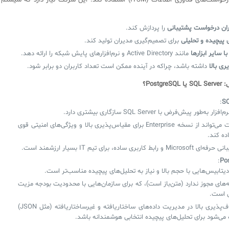
برای مدیریت درخواست‌های فناوری اطلاعات (ITSM) استفاده کند. این شرکت نیاز دارد که سیستم
اران درخواست پشتیبانی
را پردازش کند.
 پیچیده و تحلیلی
برای تصمیم‌گیری مدیران تولید کند.
ا سایر ابزارها
مانند Active Directory و نرم‌افزارهای پایش شبکه را ارائه دهد.
ری بالا
داشته باشد، چراکه در آینده ممکن است تعداد کاربران دو برابر شود.
Postg؟
:
SQ
زار به‌طور پیش‌فرض با SQL Server سازگاری بیشتری دارد.
شرکت می‌تواند از نسخه Enterprise برای مقیاس‌پذیری بالا و ویژگی‌های امنیتی قوی
ده کند.
Micro و رابط کاربری ساده، برای تیم IT بسیار ارزشمند است.
:
Po
دیتابیس‌هایی با حجم بالا و نیاز به تحلیل‌های پیچیده مناسب‌تر است.
‌های مجوز ندارد (متن‌باز است)، که برای سازمان‌هایی با محدودیت بودجه مزیت
ی است.
انعطاف‌پذیری بالا در مدیریت داده‌های ساختاریافته و غیرساختاریافته (مثل JSON)
می‌شود برای تحلیل‌های پیچیده انتخابی هوشمندانه باشد.