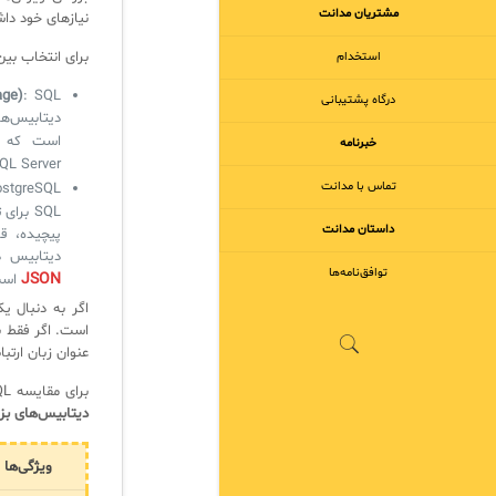
مشتریان مدانت
نیازهای خود داش
برای انتخاب بین SQL و PostgreSQL، بهتر است که تفاوت‌ها و ویژگی‌های هرکدام را برر
استخدام
age)
درگاه پشتیبانی
است که ت
خبرنامه
tgreSQL، SQL Server
تماس با مدانت
: ostgreSQL
داستان مدانت
دیتابیس دا
توافق‌نامه‌ها
JSON
اس
اگر به دنبال یک DBMS قدرتمند و پایدار با امکانات پیشرف
عنوان زبان ارتبا
برای مقایسه SQL و PostgreSQL به طور خاص در زمینه استفاده برای
دیتابیس‌های بز
ویژگی‌ها