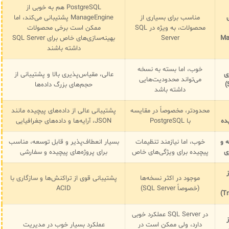
PostgreSQL هم به خوبی از
مناسب برای بسیاری از
ManageEngine پشتیبانی می‌کند، اما
محصولات، به ویژه در SQL
ممکن است برخی محصولات
Ma
Server
بهینه‌سازی‌های خاص برای SQL Server
داشته باشند
خوب، اما بسته به نسخه
ی
عالی، مقیاس‌پذیری بالا و پشتیبانی از
می‌تواند محدودیت‌هایی
حجم‌های بزرگ داده‌ها
داشته باشد
محدودتر، مخصوصاً در مقایسه
پشتیبانی عالی از داده‌های پیچیده مانند
ده
با PostgreSQL
JSON، آرایه‌ها و داده‌های جغرافیایی
 و
خوب، اما نیازمند تنظیمات
بسیار انعطاف‌پذیر و قابل توسعه، مناسب
ی
پیچیده برای ویژگی‌های خاص
برای پروژه‌های پیچیده و سفارشی
موجود در اکثر نسخه‌ها
پشتیبانی قوی از تراکنش‌ها و سازگاری با
(خصوصاً SQL Server)
ACID
در SQL Server عملکرد خوبی
دارد، ولی ممکن است در
عملکرد بسیار خوب در مدیریت