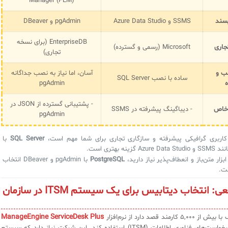
Manager (PEM)
پسند
SSMS و Azure Data Studio
pgAdmin و DBeaver
EnterpriseDB (برای نسخه
جاری
Microsoft (رسمی و گسترده)
تجاری)
ب و
آسان، اما نیاز به نصب جداگانه
ساده با نصب SQL Server
ه
pgAdmin
- پشتیبانی گسترده از JSON در
 خاص
- دیباگینگ پیشرفته در SSMS
pgAdmin
کاربری گرافیکی پیشرفته و سازگاری تجاری برای شما مهم است،
SQL Server
با
 گزینه بهتری است.
بزار متن‌باز و انعطاف‌پذیر نیاز دارید،
PostgreSQL
با pgAdmin و DBeaver انتخاب
ت.
سناریو واقعی: انتخاب دیتابیس برای یک سیستم ITSM در سازمان
ManageEngine ServiceDesk Plus
مند قصد دارد از نرم‌افزار