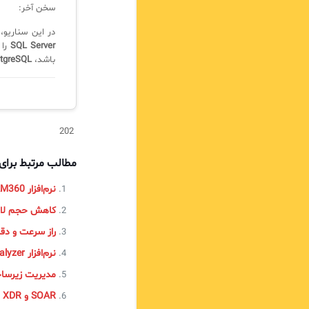
سخن آخر:
در این سناریو،
SQL Server
را 
باشد،
tgreSQL
202
مطالب مرتبط برا
نرم‌افزار PAM360
کاهش حجم لاگ
راز سرعت و دقت 
نرم‌افزار EventLog Analyzer
مدیریت زیرساخت و پلتفرم (m Management
SOAR و XDR و EDR