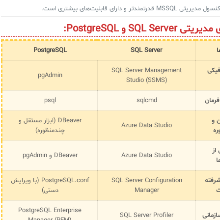
MS قدرتمندتر و دارای قابلیت‌های بیشتری است.
SQL Ser و PostgreSQL:
ا
SQL Server
PostgreSQL
فیکی
SQL Server Management
pgAdmin
Studio (SSMS)
رمان
sqlcmd
psql
ن و
DBeaver (ابزار مستقل و
Azure Data Studio
ره
چندمنظوره)
از
Azure Data Studio
DBeaver و pgAdmin
ا
رفته
SQL Server Configuration
PostgreSQL.conf (با ویرایش
ت
Manager
دستی)
PostgreSQL Enterprise
ازمانی
SQL Server Profiler