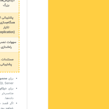
دیتابیس‌ها
بزرگ
پشتیبانی از
همگام‌سازی 
تکرار
(Replication)
سهولت نصب
راه‌اندازی
مستندات و
پشتیبانی
برای
محصولات ine
SQL Server ممکن است گزینه بهتری ب
برای
دیتاب
مناسب‌تر ا
داده‌ها.
خواهد بود.