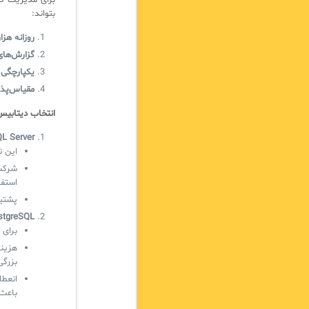
بتواند:
روزانه هز
گزارش‌های
یکپارچگی ب
مقیاس‌پذی
انتخاب دیتابیس: SQL Server یا reSQL
L Server
این نرم‌اف
استفا
پشتیبانی حرفه‌ای soft
stgreSQL
برای 
هزینه
بزرگ
باعث 