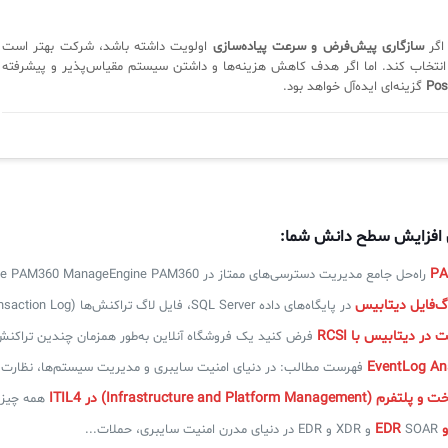
 اگر
سازگاری پیش‌فرض و سرعت پیاده‌سازی
اولویت داشته باشد، شرکت بهتر است
انتخاب کند. اما اگر هدف کاهش هزینه‌ها و داشتن سیستم مقیاس‌پذیر و پیشرفته
Pos
گزینه‌ای ایده‌آل خواهد بود.
ی افزایش سطح دانش شما:
راه‌حل جامع مدیریت دسترسی‌های ممتاز در ManageEngine PAM360 ManageEngine PAM360...
‌فایل دیتابیس
در پایگاه‌های داده SQL Server، فایل لاگ تراکنش‌ها (Transaction Log)...
در دیتابیس با RCSI
فرض کنید یک فروشگاه آنلاین به‌طور همزمان چندین تراکنش 
فهرست مطالب: در دنیای امنیت سایبری و مدیریت سیستم‌ها، نظارت..
Infrastructure and Platfor) در ITIL4
همه چیز د
SOAR و XDR و EDR در دنیای مدرن امنیت سایبری، حملات...