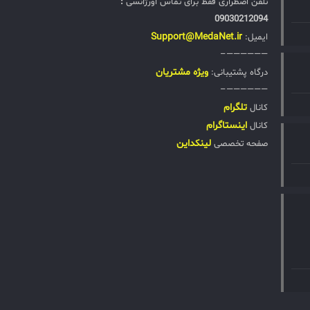
تلفن اضطراری فقط برای تماس اورژانسی
:
09030212094
Support@MedaNet.ir
ایمیل:
——————–
ويژه مشتریان
درگاه پشتیبانی:
——————–
تلگرام
کانال
اینستاگرام
کانال
لینکداین
صفحه تخصصی