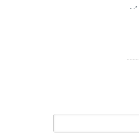
📌...