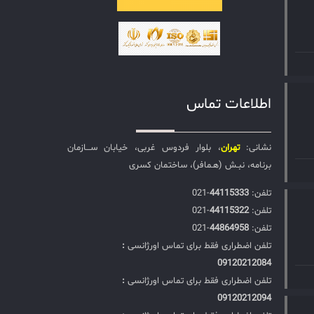
اطلاعات تماس
نشانی:
تهران
، بلوار فردوس غربی، خیابان ســـازمان
برنامه، نبـش (هـمافر)، ساختمان کسری
تلفن:‌
44115333
-021
تلفن:‌
44115322
-021
تلفن:‌
44864958
-021
تلفن اضطراری فقط برای تماس اورژانسی
:
09120212084
تلفن اضطراری فقط برای تماس اورژانسی
:
09120212094