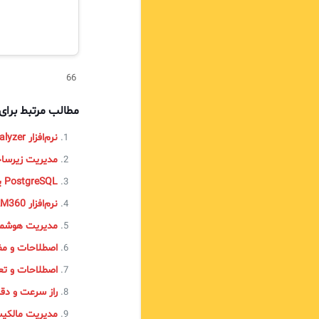
66
مطالب مرتبط برا
نرم‌افزار EventLog Analyzer
مدیریت زیرساخت و پلتفرم (m Management
PostgreSQL یا SQL: انتخابی هوشمند برای مدیریت داده‌ها
نرم‌افزار PAM360
مدیریت هوشمند
اصطلاحات و مفاه
اصطلاحات و تعاری
راز سرعت و دقت 
مدیریت مالکیت 