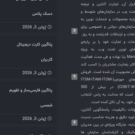
سازی ITIL و ابزار آن، تجارت آنلاین و عرضه
حت وب در سازمان‌های متوسط و
دسک پلاس
ایه محصولات و خدمات نوین به
ازمان‌های دولتی و خصوصی برای
ژوئن 3, 2026
0
عات و ارتباطات قدرتمند و به روز.
ت و تجارت خود را بر پایه‌ی
پلاگین کارت دیجیتال
های نوین تحت وب، به ویژه
محصولات ManageEngine بنا نهاده و طی مدت فعالیت
کاربران
کثر رضایت مشتریان را کسب کند
یش محبوبیت آن شده است. فروش
ژوئن 3, 2026
0
و استقرار نرم‌افزارهای حوزه‌ی(ITSM-ITAM-ITOM-
COBIT-WSM-ISO20000-SIEM) در بیش از 500
پلاگین فارسی‌ساز و تقویم
ی است که مدانت به پاس انتخاب
خود، به آن نائل آمده است.
شمسی
لات باکیفیت، پاسخگویی آنلاین،
اوره دقیق و هزینه مناسب نسبت
ژوئن 3, 2026
0
به، جایگاه ویژه‌ای در بین مدیران
ماتیک و کارشناسان سازمان ها