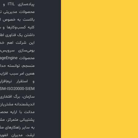
پیاده‌
محصولات مدیریتی ت
بالاست به خصوص ار
کلیه کسب‌وکارها و س
داشتن یک فناوری اطلا
این شرکت اهم خدما
بومی‌سازی سرویس‌
منسجم، توانسته حدا
همین امر سبب افزا
سازمان، برگ افتخار
اندیشمندانه مشتریان 
مدانت با ارایه محصو
پشتیبانی متمرکز، مش
به سایر راهکارهای مشا
ارشد، مدیران انفور