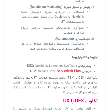
کارکنان.
پایش و تحلیل تجربه (Experience Monitoring):
استفاده از ابزارهای تجربه دیجیتال مانند
Nexthink یا Qualtrics برای تحلیل تعامل کارکنان
با سیستم‌های IT.
جمع‌آوری بازخوردهای مستقیم کارکنان درباره
ابزارها و خدمات.
خودکارسازی (Automation):
به‌کارگیری چت‌بات‌ها و ابزارهای خودکار برای حل
مشکلات ساده، مانند تنظیم مجدد رمز عبور.
ابزارها و تکنولوژی‌ها
پلتفرم‌های DEX:
Nexthink، Lakeside، SysTrack
Servicdesk Plus
ابزارهای ITSM:
ServiceNow،
یکپارچگی DEX با ITSM باعث می‌شود خدمات IT نه‌تنها پاسخگوی
نیازهای فنی باشند، بلکه به بهبود تجربه کاری و افزایش رضایت
کارکنان نیز کمک کنند. این رویکرد، IT را به یک شریک استراتژیک
برای کسب‌وکار تبدیل می‌کند.
تفاوت DEX با UX
کاربر نهایی:
در UX (تجربه کاربری)، تمرکز بر مشتری یا