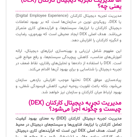
اما مدیریت تجربه دیجیتال کارکنان (DEX)
یعنی چه؟
آرشیو دانلودهای مدانت
سامانه مدیریت امنیت اطلاعات
مدیریت تجربه دیجیتال کارکنان (Digital Employee Experience)
یا DEX، رویکردی نوین در سازمان‌ها است که بر بهبود تعاملات
دیجیتال کارکنان با ابزارها، سیستم‌ها، و فرآیندهای کاری متمرکز
✧
می‌باشد. هدف اصلی DEX ایجاد محیطی است که بهره‌وری، رضایت
و انگیزه کارکنان را افزایش دهد.
سلف سرویس کاربران
این مفهوم شامل ارزیابی و بهینه‌سازی ابزارهای دیجیتال، ارائه
سامانه مدیریت دارایی‌ها [Asset Explorer]
آموزش‌های مناسب، کاهش پیچیدگی سیستم‌ها، و رفع موانع فنی
است. DEX با استفاده از داده‌ها و تحلیل‌های رفتاری، نقاط ضعف در
سامانه مدیریت پشتیبانی مشتریان
تجربه دیجیتال را شناسایی و برای بهبود آن‌ها اقدام می‌کند.
DDI
پیاده‌سازی موفق DEX نه‌تنها موجب افزایش بازدهی سازمان
می‌شود، بلکه باعث تقویت روحیه تیمی، کاهش فرسودگی شغلی، و
بهبود ارتباط میان کارکنان و سازمان نیز خواهد شد.
◉
مدیریت تجربه دیجیتال کارکنان (DEX)
چیست و چگونه اجرا می‌شود؟
ManageEngine Malware Protection Plus
مدیریت تجربه دیجیتال کارکنان (DEX) به معنای بهبود کیفیت
سامانه مدیریت دسترسی ممتاز
تعامل کارکنان با ابزارها، فناوری‌ها و سیستم‌های دیجیتال در محیط
کار است. هدف اصلی DEX این است که فرآیندهای کاری دیجیتال
سامانه مدیریت و مانیتورینگ شبکه