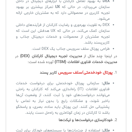
DEX
به بهبود تعامل کارکنان با ابزارهای دیجیتال در داخل
سازمان می‌پردازد، در حالی که
UX
تمرکز بیشتری بر بهبود
تجربه کاربری در محصولاتی دارد که به مشتریان خارجی ارائه
می‌شود.
DEX به تقویت بهره‌وری و رضایت کارکنان از فرآیندهای داخلی
سازمان کمک می‌کند، در حالی که UX هدفش این است که
تجربه مشتریان از محصولات و خدمات دیجیتال جذاب و
کاربرپسند باشد.
طراحی پورتال سلف سرویس جذاب یک DEX است.
در اینجا چند مثال از
مدیریت تجربه دیجیتال کارکنان (DEX)
در
مدیریت خدمات فناوری اطلاعات (ITSM)
آورده شده است:
پورتال خودخدمتی/سلف سرویس
1.
کاربر پسند
مثال:
سازمانی پورتال خودخدمتی برای درخواست خدمات
فناوری اطلاعات (IT) راه‌اندازی می‌کند که کارکنان به راحتی
می‌توانند درخواست‌های خود را ثبت کنند، از وضعیت آن‌ها
باخبر شوند، و مشکلات رایج را بدون نیاز به تماس با
پشتیبانی حل کنند. این پورتال باید ساده، بصری، و پاسخگو
باشد تا کارکنان در زمان کوتاه‌تری به راه‌حل دست یابند.
2.
خودکارسازی درخواست‌ها و تیکت‌ها
مثال:
استفاده از چت‌بات‌ها یا سیستم‌های خودکار برای ثبت