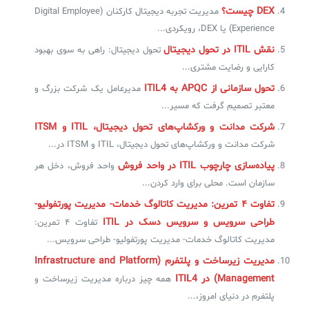
DEX چیست؟
مدیریت تجربه دیجیتال کارکنان (Digital Employee
Experience) یا DEX، رویکردی...
نقش ITIL در تحول دیجیتال
تحول دیجیتال: راهی به سوی بهبود
کارایی و رضایت مشتری...
تحول سازمانی از APQC به ITIL4
مدیرعامل یک شرکت بزرگ و
معتبر تصمیم گرفت که مسیر...
شرکت مدانت و ورکشاپ‌های تحول دیجیتال، ITIL و ITSM
شرکت مدانت و ورکشاپ‌های تحول دیجیتال، ITIL و ITSM در...
پیاده‌سازی چارچوب ITIL در واحد فروش
واحد فروش، دخل هر
سازمان است. محلی برای وارد کردن...
تفاوت ۴ تمرین: مدیریت کاتالوگ خدمات- مدیریت پورتفولیو-
طراحی سرویس و سرویس دسک در ITIL
تفاوت ۴ تمرین:
مدیریت کاتالوگ خدمات- مدیریت پورتفولیو- طراحی سرویس...
مدیریت زیرساخت و پلتفرم (Infrastructure and Platform
Management) در ITIL4
همه چیز درباره مدیریت زیرساخت و
پلتفرم در دنیای امروز،...