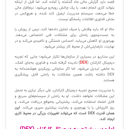
قصد دارد گزارش مالی ماه گذشته را آماده کند. اما قبل از اینکه
ثبت‌نام در دوره‌های آموزشی تخصصی
بتواند کاری انجام دهد، با یک چالش روبه‌رو می‌شود: نرم‌افزار مالی
کازیو
لیست کامل 34 تمرین ITIL4
راهکارهای مدیریتی فناوری اطلاعات برای مراکز آموزشی و دانشگاه‌ها
خطا می‌دهد، سیستم مدیریت ایمیل کند شده، و هیچ‌کس در
لیست دوره‌ها
بخش فناوری اطلاعات پاسخگو نیست.
✦
✦
✦
مقالات آموزشی
حالا او که باید وقتش را صرف تحلیل داده‌ها کند، نیمی از روزش را
به جست‌وجوی راه‌حل برای مشکلات فنی اختصاص می‌دهد.
مدیریت خدمات سازمانی
مدیریت خدمات منابع انسانی
آموزش سیستم مدیریت خدمات فناوری اطلاعات
بهره‌وری او کاهش می‌یابد، احساس خستگی و ناامیدی می‌کند و در
نهایت، نارضایتی‌اش از محیط کار بیشتر می‌شود.
CIs Control
سرویس دسک پلاس MSP
نکته‌های کلیدی برای مدیر انفورماتیک
این سناریو در بسیاری از سازمان‌ها تکرار می‌شود؛ جایی که تجربه
مجموعه راهکارهای آیناک
آموزش‌ ویدیویی مفاهیم سرویس دسک
اندپوینت سنترال [سامانه مدیریت نقاط پایانی]
DEX
دیجیتال کارکنان (
) نادیده گرفته شده و فناوری به‌جای کمک،
به مانعی تبدیل می‌شود. اما اگر سازمانی رویکردی هوشمندانه به
ITIL & SDP
AD360
DEX داشته باشد، همین مشکلات به راحتی قابل پیشگیری
هستند.
با مدیریت صحیح تجربه دیجیتال کارکنان، علی دیگر نیازی به تحمل
◆
◆
این مشکلات نخواهد داشت. او به راحتی از سیستم‌های سریع و
قابل اعتماد استفاده می‌کند، پشتیبانی به‌موقع دریافت می‌کند، و
Log360 ابزار SIEM
آموزش فارسی ITIL4
روز کاری‌اش را با بهره‌وری و رضایت بیشتری سپری می‌کند.
این
همان قدرت DEX است که می‌تواند تغییرات بزرگی در محیط کاری
چارچوب ITIL برای همه
برنامه‌ساز هوشمند App Creator
ایجاد کند.
فلافلی_فناوری
سیستم هوشمند مدیریت فروش و فاکتور