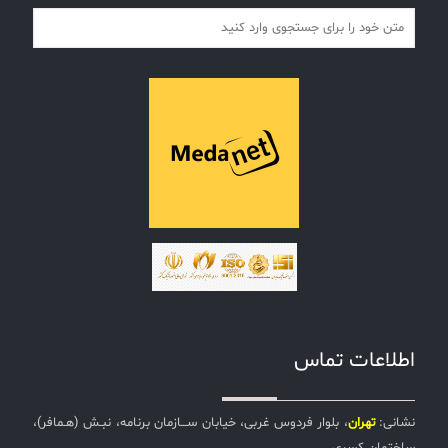
اطلاعات تماس
نشانی:
تهران
، بلوار فردوس غربی، خیابان ســـازمان برنامه، نبـش (هـمافر)،