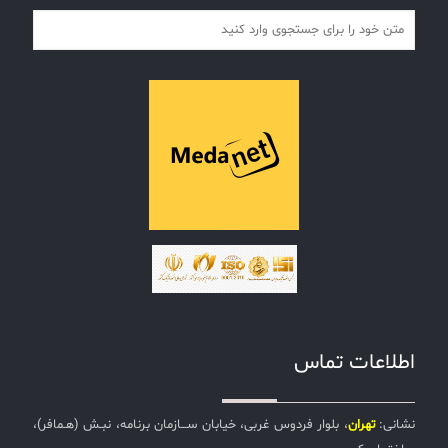
اطلاعات تماس
نشانی:
تهران
، بلوار فردوس غربی، خیابان ســـازمان برنامه، نبـش (هـمافر)،