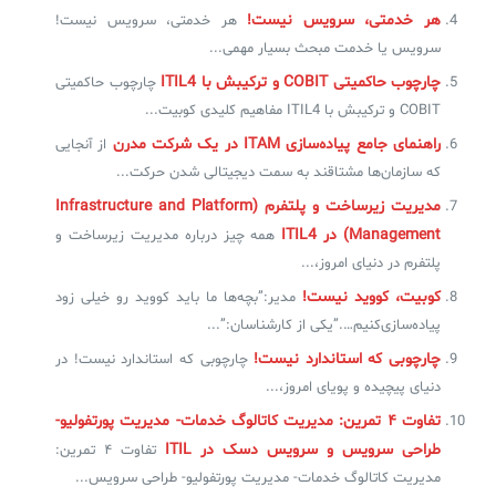
هر خدمتی، سرویس نیست!
هر خدمتی، سرویس نیست!
سرویس یا خدمت مبحث بسیار مهمی...
چارچوب حاکمیتی COBIT و ترکیبش با ITIL4
چارچوب حاکمیتی
COBIT و ترکیبش با ITIL4 مفاهیم کلیدی کوبیت...
راهنمای جامع پیاده‌سازی ITAM در یک شرکت مدرن
از آنجایی
که سازمان‌ها مشتاقند به سمت دیجیتالی شدن حرکت...
مدیریت زیرساخت و پلتفرم (Infrastructure and Platform
Management) در ITIL4
همه چیز درباره مدیریت زیرساخت و
پلتفرم در دنیای امروز،...
کوبیت، کووید نیست!
مدیر:”بچه‌ها ما باید کووید رو خیلی زود
پیاده‌سازی‌کنیم….”یکی از کارشناسان:”...
چارچوبی که استاندارد نیست!
چارچوبی که استاندارد نیست! در
دنیای پیچیده و پویای امروز،...
تفاوت ۴ تمرین: مدیریت کاتالوگ خدمات- مدیریت پورتفولیو-
طراحی سرویس و سرویس دسک در ITIL
تفاوت ۴ تمرین:
مدیریت کاتالوگ خدمات- مدیریت پورتفولیو- طراحی سرویس...