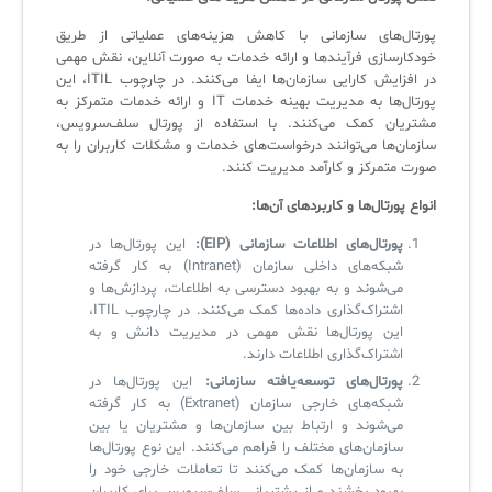
آرشیو دانلودهای مدانت
سامانه مدیریت امنیت اطلاعات
پورتال‌های سازمانی با کاهش هزینه‌های عملیاتی از طریق
خودکارسازی فرآیندها و ارائه خدمات به صورت آنلاین، نقش مهمی
✧
در افزایش کارایی سازمان‌ها ایفا می‌کنند. در چارچوب ITIL، این
پورتال‌ها به مدیریت بهینه خدمات IT و ارائه خدمات متمرکز به
مشتریان کمک می‌کنند. با استفاده از پورتال سلف‌سرویس،
سلف سرویس کاربران
سازمان‌ها می‌توانند درخواست‌های خدمات و مشکلات کاربران را به
سامانه مدیریت دارایی‌ها [Asset Explorer]
صورت متمرکز و کارآمد مدیریت کنند.
انواع پورتال‌ها و کاربردهای آن‌ها:
سامانه مدیریت پشتیبانی مشتریان
پورتال‌های اطلاعات سازمانی (EIP):
این پورتال‌ها در
DDI
شبکه‌های داخلی سازمان (Intranet) به کار گرفته
می‌شوند و به بهبود دسترسی به اطلاعات، پردازش‌ها و
اشتراک‌گذاری داده‌ها کمک می‌کنند. در چارچوب ITIL،
◉
این پورتال‌ها نقش مهمی در مدیریت دانش و به
اشتراک‌گذاری اطلاعات دارند.
ManageEngine Malware Protection Plus
پورتال‌های توسعه‌یافته سازمانی:
این پورتال‌ها در
شبکه‌های خارجی سازمان (Extranet) به کار گرفته
سامانه مدیریت دسترسی ممتاز
می‌شوند و ارتباط بین سازمان‌ها و مشتریان یا بین
سازمان‌های مختلف را فراهم می‌کنند. این نوع پورتال‌ها
سامانه مدیریت و مانیتورینگ شبکه
به سازمان‌ها کمک می‌کنند تا تعاملات خارجی خود را
سامانه آزمون آنلاین