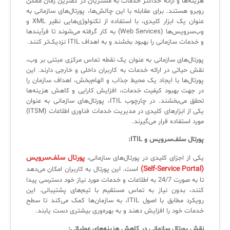
هزینه‌ها و ارائه حداکثر خدمات به مشتریان در کمترین زمان ممکن
ثبت‌نام در دوره‌های آموزشی تخصصی
کازیو
لیست کامل 34 تمرین ITIL4
راهکارهای مدیریتی فناوری اطلاعات برای مراکز آموزشی و دانشگاه‌ها
روبرو هستند. برای مقابله با این چالش‌ها، پورتال‌های سازمانی به
لیست دوره‌ها
عنوان یک ابزار کلیدی، با استفاده از تکنولوژی‌هایی نظیر XML و
وب‌سرویس‌ها (Web Services) به کار گرفته می‌شوند تا فرآیندها
✦
✦
✦
مقالات آموزشی
و خدمات سازمانی را بهبود بخشند و به اهداف ITIL نزدیک‌تر کنند.
پورتال‌های سازمانی به عنوان یک نقطه تماس مرکزی مبتنی بر وب،
مدیریت خدمات سازمانی
مدیریت خدمات منابع انسانی
آموزش سیستم مدیریت خدمات فناوری اطلاعات
نقش حیاتی در ارائه خدمات به کاربران داخلی و خارجی دارند. این
CIs Control
سرویس دسک پلاس MSP
نکته‌های کلیدی برای مدیر انفورماتیک
پورتال‌ها با ایجاد یک محیط جذاب و الهام‌بخش، اهداف سازمان را
در جهت بهبود کیفیت خدمات، افزایش کارایی و کاهش هزینه‌ها
مجموعه راهکارهای آیناک
آموزش‌ ویدیویی مفاهیم سرویس دسک
اندپوینت سنترال [سامانه مدیریت نقاط پایانی]
تحقق می‌بخشند. در چارچوب ITIL، پورتال‌های سازمانی به عنوان
یکی از ابزارهای کلیدی در مدیریت خدمات فناوری اطلاعات (ITSM)
ITIL & SDP
AD360
مورد استفاده قرار می‌گیرند.
پورتال سلف‌سرویس و ITIL:
◆
◆
پورتال سلف‌سرویس
یکی از اجزای کلیدی در پورتال‌های سازمانی،
(Self-Service Portal)
است. این پورتال به کاربران امکان می‌دهد
Log360 ابزار SIEM
آموزش فارسی ITIL4
تا به صورت 24/7 به اطلاعات و خدمات مورد نیاز خود دسترسی پیدا
کنند، بدون نیاز به تماس مستقیم با تیم‌های پشتیبانی. این
چارچوب ITIL برای همه
برنامه‌ساز هوشمند App Creator
رویکرد مطابق با اصول ITIL، به سازمان‌ها کمک می‌کند تا سطح
خدمات خود را افزایش دهند و به بهره‌وری بیشتری دست یابند.
فلافلی_فناوری
سیستم هوشمند مدیریت فروش و فاکتور
نقش پورتال سازمانی در کاهش هزینه‌های عملیاتی: