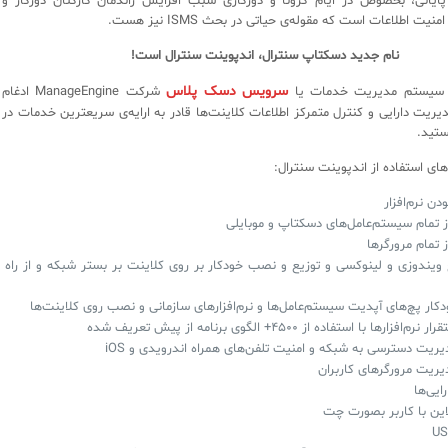
پایانی، بخصوص در ایام کرونا و دورکاری سبب افزایش راندمان کارکنان دورکار و
نیت اطلاعات است که مقوله‌ی حیاتی در بحث ISMS نیز هست.
نام جدید دسکتاپ سنترال، اندپوینت سنترال است!
سرویس دسک پلاس
 با سیستم مدیریت خدمات یا
شرکت ManageEngine ادغام
یریت دارایی و کنترل متمرکز اطلاعات کلاینت‌ها قادر به ارایه‌ی سریعترین خدمات در
ستید.
ای استفاده از اندپوینت سنترال:
ن نرم‌افزار
ز تمام سیستم‌عامل‌های دسکتاپ و موبایلی
 تمام مرورگرها
 ویندوزی و لینوکسی و توزیع و نصب خودکار بر روی کلاینت بر بستر شبکه و از راه
کار پچ‌های آپدیت سیستم‌عامل‌ها و نرم‌افزارهای سازمانی و نصب روی کلاینت‌ها
ارها با استفاده از ۴۵۰۰+ الگوی برنامه از پیش تعریف شده
یریت دسترسی به شبکه و امنیت تلفن‌های همراه اندرویدی و iOS
یریت مرورگرهای کاربران
ایی‌ها
این با کاربر بصورت چت