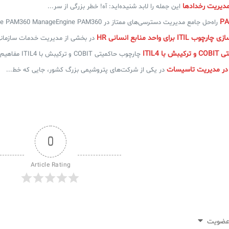
مدیریت رخدادها
این جمله را لابد شنیده‌اید: آه! خطر بزرگی از سر...
راه‌حل جامع مدیریت دسترسی‌های ممتاز در ManageEngine PAM360 ManageEngine PAM360...
I برای واحد منابع انسانی HR
در بخشی از مدیریت خدمات سازمانی ESM، مدیریت خدمات منابع
ا ITIL4
چارچوب حاکمیتی COBIT و ترکیبش با ITIL4 مفاهیم کلیدی کوبیت...
 در مدیریت تاسیسات
در یکی از شرکت‌های پتروشیمی بزرگ کشور، جایی که خط...
0
Article Rating
ضویت