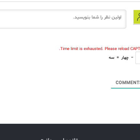
Time limit is exhausted. Please reload CAP
−
چهار
=
سه