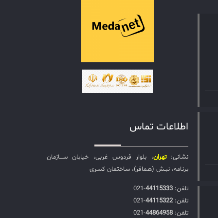
اطلاعات تماس
نشانی:
تهران
، بلوار فردوس غربی، خیابان ســـازمان
برنامه، نبـش (هـمافر)، ساختمان کسری
تلفن:‌
44115333
-021
تلفن:‌
44115322
-021
تلفن:‌
44864958
-021