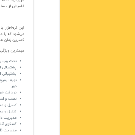
مرورگرها نقاط 
اطمینان از حفظ ام
این نرم‌افزار
می‌شود که با مد
کمترین زمان ه
مهمترین ویژگی‌ه
تحت وب بود
پشتیبانی ا
پشتیبانی از
تهیه ایمیج
دور
دریافت خود
نصب و استقرار نرم‌افز
کنترل و مد
کنترل و مد
مدیریت دار
گفتگوی آنل
مدیریت USB