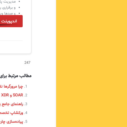
مدیریت پاو
و برقراری ر
و صدها ویژ
اندپوینت س
247
مطالب مرتبط برا
چرا مرورگرها ن
SOAR و XDR و EDR
راهنمای جامع پیاده‌سازی AM
ورکشاپ تخصصی
پیاده‌سازی چارچوب ITIL در 