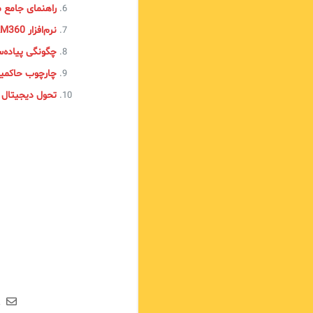
راهنمای جامع 
نرم‌افزار PAM360
چگونگی پیاده‌سازی چارچوب TIL‌
چارچوب حاکمیتی COBIT و ترکیبش ب
تحول دیجیتال
ع