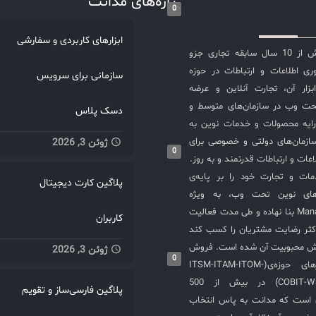
تازه‌های مدانت
0
ابزارهای کاربردی و سفارشی
شرکت مدانت با بیش از 10 سال سابقه تجاری جزو
ی اطلاعات و ارتباطات در حوزه
سازمانی برای سرویس
سازی ITIL و ابزار آن، تجارت آنلاین و عرضه
حت وب در سازمان‌های متوسط و
دسک پلاس
ایه محصولات و خدمات نوین به
ازمان‌های دولتی و خصوصی برای
ژوئن 3, 2026
0
عات و ارتباطات قدرتمند و به روز.
ت و تجارت خود را بر پایه‌ی
پلاگین کارت دیجیتال
های نوین تحت وب، به ویژه
محصولات ManageEngine بنا نهاده و طی مدت فعالیت
کاربران
کثر رضایت مشتریان را کسب کند
یش محبوبیت آن شده است. فروش
ژوئن 3, 2026
0
و استقرار نرم‌افزارهای حوزه‌ی(ITSM-ITAM-ITOM-
COBIT-WSM-ISO20000-SIEM) در بیش از 500
پلاگین فارسی‌ساز و تقویم
ی است که مدانت به پاس انتخاب