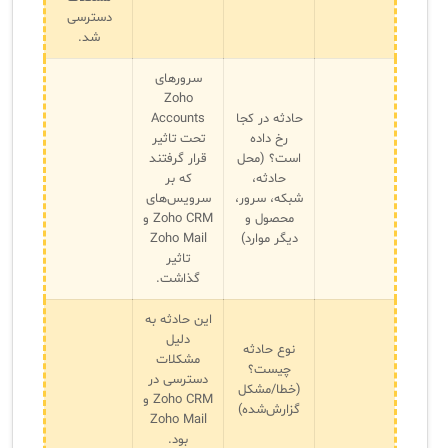
دسترسی
شد.
سرورهای
Zoho
حادثه در کجا
Accounts
رخ داده
تحت تاثیر
است؟ (محل
قرار گرفتند
حادثه،
که بر
شبکه، سرور،
سرویس‌های
محصول و
Zoho CRM و
دیگر موارد)
Zoho Mail
تاثیر
گذاشت.
این حادثه به
دلیل
نوع حادثه
مشکلات
چیست؟
دسترسی در
(خطا/مشکل
Zoho CRM و
گزارش‌شده)
Zoho Mail
بود.