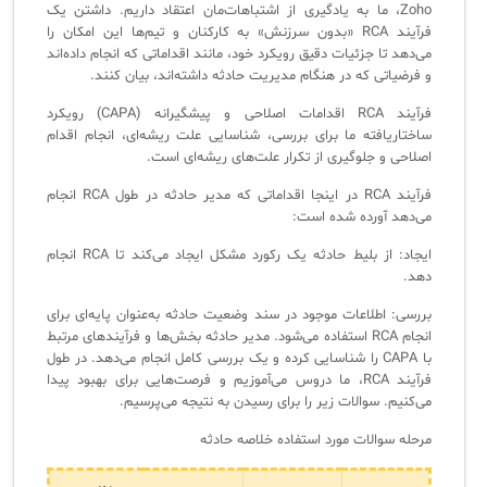
فلافلی_فناوری
سیستم هوشمند مدیریت فروش و فاکتور
Zoho، ما به یادگیری از اشتباهات‌مان اعتقاد داریم. داشتن یک
فرآیند RCA «بدون سرزنش» به کارکنان و تیم‌ها این امکان را
آرشیو دانلودهای مدانت
سامانه مدیریت امنیت اطلاعات
می‌دهد تا جزئیات دقیق رویکرد خود، مانند اقداماتی که انجام داده‌اند
و فرضیاتی که در هنگام مدیریت حادثه داشته‌اند، بیان کنند.
فرآیند RCA اقدامات اصلاحی و پیشگیرانه (CAPA) رویکرد
✧
ساختاریافته ما برای بررسی، شناسایی علت ریشه‌ای، انجام اقدام
اصلاحی و جلوگیری از تکرار علت‌های ریشه‌ای است.
سلف سرویس کاربران
فرآیند RCA در اینجا اقداماتی که مدیر حادثه در طول RCA انجام
سامانه مدیریت دارایی‌ها [Asset Explorer]
می‌دهد آورده شده است:
سامانه مدیریت پشتیبانی مشتریان
ایجاد: از بلیط حادثه یک رکورد مشکل ایجاد می‌کند تا RCA انجام
دهد.
DDI
بررسی: اطلاعات موجود در سند وضعیت حادثه به‌عنوان پایه‌ای برای
انجام RCA استفاده می‌شود. مدیر حادثه بخش‌ها و فرآیندهای مرتبط
با CAPA را شناسایی کرده و یک بررسی کامل انجام می‌دهد. در طول
◉
فرآیند RCA، ما دروس می‌آموزیم و فرصت‌هایی برای بهبود پیدا
می‌کنیم. سوالات زیر را برای رسیدن به نتیجه می‌پرسیم.
ManageEngine Malware Protection Plus
مرحله سوالات مورد استفاده خلاصه حادثه
سامانه مدیریت دسترسی ممتاز