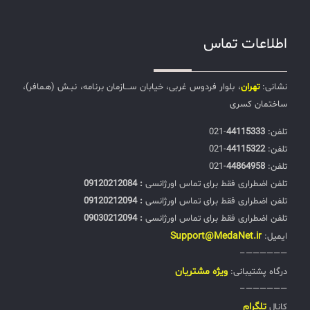
اطلاعات تماس
نشانی:
تهران
، بلوار فردوس غربی، خیابان ســـازمان برنامه، نبـش (هـمافر)،
ساختمان کسری
تلفن:‌
44115333
-021
تلفن:‌
44115322
-021
تلفن:‌
44864958
-021
تلفن اضطراری فقط برای تماس اورژانسی
: 09120212084
تلفن اضطراری فقط برای تماس اورژانسی
: 09120212094
تلفن اضطراری فقط برای تماس اورژانسی
: 09030212094
Support@MedaNet.ir
ایمیل:
——————–
ويژه مشتریان
درگاه پشتیبانی:
——————–
تلگرام
کانال