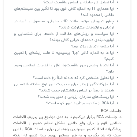
آیا تحلیل کل حادثه بر اساس واقعیت است؟
آیا معماری IT به اندازه کافی قوی بود تا تأثیر بین سیستم‌های
داخلی را محدود کند؟
چطور تیم‌های مرتبط مانند HR، حقوقی، محصول و غیره در
ارزیابی و ارتباطات مشارکت کردند؟
آیا سیاست و روش‌های حفاظت از داده‌ها برای شناسایی و
اولویت‌بندی داده‌های حیاتی کافی بودند؟
آیا برنامه ارتباطی مؤثر بود؟
آیا ما به اندازه کافی "چرا" پرسیدیم تا علت ریشه‌ای را تعیین
کنیم؟
آیا ارتباط واضحی بین واقعیت‌ها، علل و اقدامات اصلاحی وجود
دارد؟
آیا تحلیل مشخص کرد که حادثه قبلاً رخ داده است؟
آیا حل‌کنندگان زودتر برای مدیریت این نوع حادثه شناسایی
شدند یا بعداً بر اساس دانششان جذب شدند؟
آیا ریسک‌های سازمان ارزیابی و مدیریت شدند؟
آیا RCA از مکانیسم تأیید عبور کرده است؟
جلسات RCA
ما جلسات RCA برگزار می‌کنیم تا به عمق موضوع پی ببریم، اقدامات
اصلاحی لازم را برای رفع دائمی مشکل انجام دهیم و اقدامات
پیشگیرانه اتخاذ کنیم. مهم‌ترین راهنمایی برای جلسات RCA ما این
است که یاد بگیریم و به طور مستمر بهبود پیدا کنیم، نه اینکه