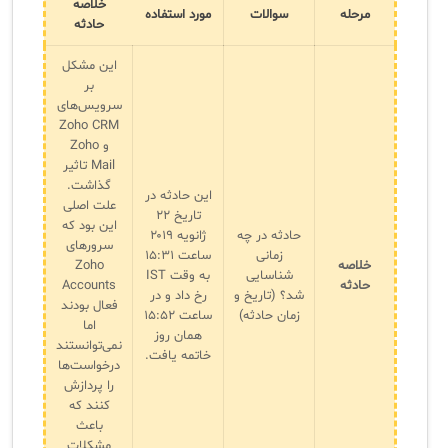
خلاصه
سامانه مدیریت و مانیتورینگ شبکه
مرحله
سوالات
مورد استفاده
حادثه
سامانه آزمون آنلاین
این مشکل
بر
سرویس‌های
Zoho CRM
و Zoho
Mail تاثیر
گذاشت.
این حادثه در
علت اصلی
تاریخ ۲۲
این بود که
حادثه در چه
ژانویه ۲۰۱۹
سرورهای
زمانی
ساعت ۱۵:۳۱
خلاصه
Zoho
شناسایی
به وقت IST
حادثه
Accounts
شد؟ (تاریخ و
رخ داد و در
فعال بودند
زمان حادثه)
ساعت ۱۵:۵۲
اما
همان روز
نمی‌توانستند
خاتمه یافت.
درخواست‌ها
را پردازش
کنند که
باعث
مشکلات