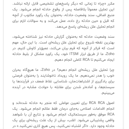
✦
مکرر «چرا» تا زمانی که دیگر پاسخ‌های تشخیصی قابل ارائه نباشد.
ISO/IEC 20000
اصطلاحات و تعاریف مرتبط با ITIL4
پلاگین‌های سرویس دسک پلاس
این تحلیل معمولاً بلافاصله پس از وقوع حادثه انجام می‌شود. یک
ثبت‌نام در دوره‌های آموزشی تخصصی
منبع اضافی، سند وضعیت حادثه، به‌عنوان یک رکورد مکتوب از آنچه
کازیو
لیست کامل 34 تمرین ITIL4
راهکارهای مدیریتی فناوری اطلاعات برای مراکز آموزشی و دانشگاه‌ها
که قبل و حین حادثه رخ داده، عمل می‌کند و به سوالات لازم برای
لیست دوره‌ها
انجام تحلیل علل ریشه‌ای پاسخ می‌دهد.
✦
✦
✦
مقالات آموزشی
سند وضعیت حادثه که به‌عنوان گزارش حادثه نیز شناخته می‌شود،
بهترین نقطه شروع برای تحلیل علل ریشه‌ای است. با این حال، مهم
مدیریت خدمات سازمانی
مدیریت خدمات منابع انسانی
آموزش سیستم مدیریت خدمات فناوری اطلاعات
است که فراتر از آنچه که فرم بیان می‌کند، عمیق‌تر کاوش کنیم. در
Zoho، ما از طریق ابزار ITSM خود، یک رکورد مشکل از بلیط حادثه
CIs Control
سرویس دسک پلاس MSP
نکته‌های کلیدی برای مدیر انفورماتیک
ایجاد می‌کنیم تا RCA کاملی انجام دهیم.
مجموعه راهکارهای آیناک
آموزش‌ ویدیویی مفاهیم سرویس دسک
اندپوینت سنترال [سامانه مدیریت نقاط پایانی]
چرا تحلیل علل ریشه‌ای انجام دهیم؟ در Zoho، ما هیچ‌گاه بحران
خوب را هدر نمی‌دهیم. ما یک رویداد ناخوشایند را به‌عنوان فرصتی
ITIL & SDP
AD360
برای یادگیری از اشتباهات‌مان، شناسایی نقاط ضعف در فرآیندها یا
سیستم‌ها، و آماده‌تر شدن برای مقابله با حوادث مشابه در آینده
می‌بینیم.
◆
◆
اصول RCA RCA برای تعیین عواملی که منجر به حادثه شده‌اند و
انجام اقدامات اصلاحی به‌جای درمان فقط علائم انجام می‌شود. یک
Log360 ابزار SIEM
آموزش فارسی ITIL4
RCA موفق به‌طور سیستماتیک انجام می‌شود و نتایج آن با شواهد
واقعی پشتیبانی می‌شود. اغلب، بیش از یک علت ریشه‌ای برای یک
چارچوب ITIL برای همه
برنامه‌ساز هوشمند App Creator
حادثه وجود دارد. «اگر اشتباه نمی‌کنید، پس هیچ کاری نمی‌کنید.» در