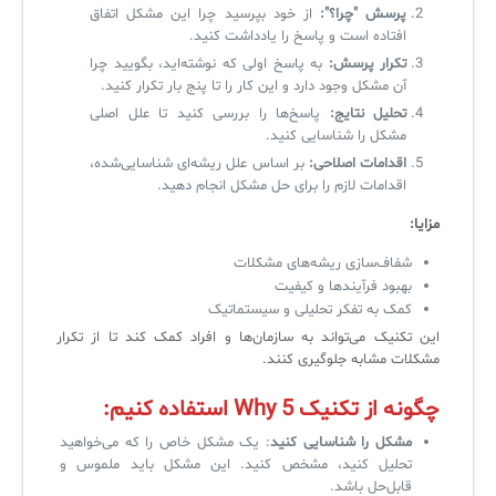
پرسش "چرا؟
":
از خود بپرسید چرا این مشکل اتفاق
افتاده است و پاسخ را یادداشت کنید.
✧
تکرار پرسش
:
به پاسخ اولی که نوشته‌اید، بگویید چرا
آن مشکل وجود دارد و این کار را تا پنج بار تکرار کنید.
سلف سرویس کاربران
تحلیل نتایج
:
پاسخ‌ها را بررسی کنید تا علل اصلی
مشکل را شناسایی کنید.
سامانه مدیریت دارایی‌ها [Asset Explorer]
اقدامات اصلاحی
:
بر اساس علل ریشه‌ای شناسایی‌شده،
اقدامات لازم را برای حل مشکل انجام دهید.
سامانه مدیریت پشتیبانی مشتریان
مزایا
:
DDI
شفاف‌سازی ریشه‌های مشکلات
بهبود فرآیندها و کیفیت
◉
کمک به تفکر تحلیلی و سیستماتیک
این تکنیک می‌تواند به سازمان‌ها و افراد کمک کند تا از تکرار
ManageEngine Malware Protection Plus
مشکلات مشابه جلوگیری کنند.
سامانه مدیریت دسترسی ممتاز
چگونه از تکنیک 5 Why استفاده کنیم:
سامانه مدیریت و مانیتورینگ شبکه
مشکل را شناسایی کنید
: یک مشکل خاص را که می‌خواهید
تحلیل کنید، مشخص کنید. این مشکل باید ملموس و
سامانه آزمون آنلاین
قابل‌حل باشد.