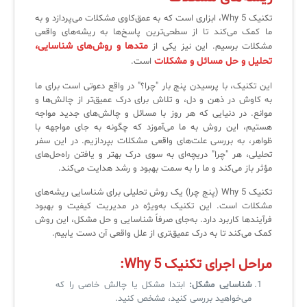
لیست دوره‌ها
تکنیک 5 Why، ابزاری است که به عمق‌کاوی مشکلات می‌پردازد و به
ما کمک می‌کند تا از سطحی‌ترین پاسخ‌ها به ریشه‌های واقعی
✦
✦
✦
مقالات آموزشی
متدها و روش‌های شناسایی،
مشکلات برسیم. این نیز یکی از
تحلیل و حل مسائل و مشکلات
است.
مدیریت خدمات سازمانی
مدیریت خدمات منابع انسانی
آموزش سیستم مدیریت خدمات فناوری اطلاعات
این تکنیک، با پرسیدن پنج بار "چرا؟" در واقع دعوتی است برای ما
CIs Control
سرویس دسک پلاس MSP
نکته‌های کلیدی برای مدیر انفورماتیک
به کاوش در ذهن و دل، و تلاش برای درک عمیق‌تر از چالش‌ها و
موانع. در دنیایی که هر روز با مسائل و چالش‌های جدید مواجه
مجموعه راهکارهای آیناک
آموزش‌ ویدیویی مفاهیم سرویس دسک
اندپوینت سنترال [سامانه مدیریت نقاط پایانی]
هستیم، این روش به ما می‌آموزد که چگونه به جای مواجهه با
ظواهر، به بررسی علت‌های واقعی مشکلات بپردازیم. در این سفر
ITIL & SDP
AD360
تحلیلی، هر "چرا" دریچه‌ای به سوی درک بهتر و یافتن راه‌حل‌های
مؤثر باز می‌کند و ما را به سمت بهبود و رشد هدایت می‌کند.
تکنیک 5 Why (پنج چرا) یک روش تحلیلی برای شناسایی ریشه‌های
◆
◆
مشکلات است. این تکنیک به‌ویژه در مدیریت کیفیت و بهبود
فرآیندها کاربرد دارد. به‌جای صرفاً شناسایی و حل مشکل، این روش
Log360 ابزار SIEM
آموزش فارسی ITIL4
کمک می‌کند تا به درک عمیق‌تری از علل واقعی آن دست یابیم.
چارچوب ITIL برای همه
برنامه‌ساز هوشمند App Creator
مراحل اجرای تکنیک 5
Why:
فلافلی_فناوری
سیستم هوشمند مدیریت فروش و فاکتور
شناسایی مشکل
:
ابتدا مشکل یا چالش خاصی را که
می‌خواهید بررسی کنید، مشخص کنید.
آرشیو دانلودهای مدانت
سامانه مدیریت امنیت اطلاعات