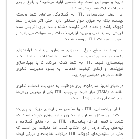
دارید و مهم این است چه خدمتی ارایه می‌کنید؟ و بلوغ ارایه‌ی
خدمات تجارت شما چقدر است؟
لیست دوره‌ها
این یعنی پیاده‌سازی ITIL به گستردگی سازمان شما وابسته
✦
✦
✦
نیست، بلکه به میزان بلوغ بستگی دارد. حتی اگر سازمان شما
مقالات آموزشی
کوچک باشد و تعداد کمی کارمند داشته باشد، برای افزایش سبد
فروش، رضایتمندی و بهبود ارایه‌ی خدمات و محصولات می‌توانید از
مدیریت خدمات سازمانی
مدیریت خدمات منابع انسانی
آموزش سیستم مدیریت خدمات فناوری اطلاعات
اصول و تمرینات ITIL بهره‌مند شوید.
CIs Control
سرویس دسک پلاس MSP
نکته‌های کلیدی برای مدیر انفورماتیک
با توجه به سطح بلوغ و نیازهای سازمان، می‌توانید فرآیندهای
مناسب را به‌صورت مرحله‌ای و متناسب با امکانات و ساختار خود
مجموعه راهکارهای آیناک
آموزش‌ ویدیویی مفاهیم سرویس دسک
اندپوینت سنترال [سامانه مدیریت نقاط پایانی]
پیاده‌سازی کنید. ITIL به شما کمک می‌کند تا با بهینه‌سازی
فرآیندها و ارتقای کیفیت خدمات، به بهبود مدیریت فناوری
ITIL & SDP
AD360
اطلاعات در هر مقیاسی بپردازید.
در دنیای امروز، سازمان‌ها برای موفقیت به مدیریت خدمات فناوری
◆
◆
اطلاعات (ITSM) نیاز دارند. چارچوب ITIL یکی از بهترین روش‌ها
برای دستیابی به این هدف است.
Log360 ابزار SIEM
آموزش فارسی ITIL4
اما آیا پیاده‌سازی ITIL تنها مختص سازمان‌های بزرگ و پیچیده
چارچوب ITIL برای همه
برنامه‌ساز هوشمند App Creator
است؟ این سؤال بسیاری از مدیران سازمان‌های کوچک است که
شاید با تصور این‌که پیاده‌سازی ITIL نیاز به منابع گسترده و
فلافلی_فناوری
سیستم هوشمند مدیریت فروش و فاکتور
تیم‌های بزرگ دارد، از آن اجتناب کنند. اما حقیقت این است که
حتی در سازمان‌های کوچک، ITIL می‌تواند تفاوت‌های بزرگی ایجاد
آرشیو دانلودهای مدانت
سامانه مدیریت امنیت اطلاعات