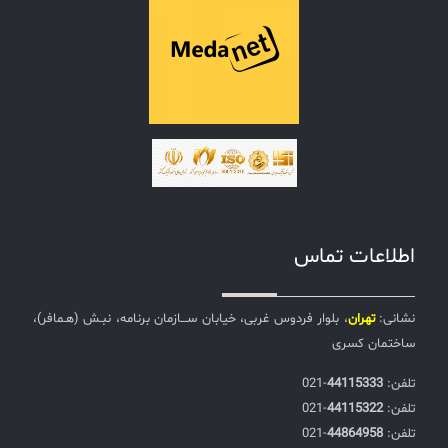
اطلاعات تماس
نشانی:
تهران
، بلوار فردوس غربی، خیابان ســـازمان برنامه، نبـش (هـمافر)،
ساختمان کسری
تلفن:‌
44115333
-021
تلفن:‌
44115322
-021
تلفن:‌
44864958
-021