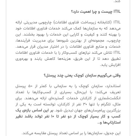
کند.
ITIL
چیست و چرا اهمیت دارد؟
✧
ITIL (کتابخانه زیرساخت فناوری اطلاعات) چارچوبی مدیریتی ارائه
می‌دهد که به سازمان‌ها کمک می‌کند خدمات فناوری اطلاعات خود
سلف سرویس کاربران
را بهینه کنند و کیفیت و کارایی این خدمات را بهبود بخشند. این
چارچوب، مجموعه‌ای از بهترین شیوه‌ها برای مدیریت فرآیندها،
سامانه مدیریت دارایی‌ها [Asset Explorer]
خدمات و منابع فناوری اطلاعات را در اختیار مدیران قرار می‌دهد.
ITIL تلاش می‌کند نیازهای کسب‌وکار را با خدمات فناوری اطلاعات
سامانه مدیریت پشتیبانی مشتریان
تطبیق دهد تا از این طریق، هزینه‌ها کاهش یابند و بهره‌وری
افزایش یابد.
DDI
وقتی می‌گوییم سازمان کوچک یعنی چند پرسنل؟
◉
استاندارد، سازمان کوچک را به سازمانی با کمتر از ۵۰ پرسنل
تعریف می‌کند؛ با این‌حال، بسیاری از کسب‌وکارها با تعداد
ManageEngine Malware Protection Plus
انگشت‌شماری از کارکنان خدمات گسترده‌ای ارائه می‌دهند. برای
مثال، تلگرام با تنها ۳۰ نفر از کارکنان، توانسته است به یکی از
سامانه مدیریت دسترسی ممتاز
بزرگترین پیام‌رسان‌های جهان تبدیل شود.
بر این اساس بازه‌ی یک
کسب و کار بسیار کوچک از دو نفر تا ۱۰ نفر تواند باشد نظیر
سامانه مدیریت و مانیتورینگ شبکه
استارتاپ‌ها و..
این جدول، سازمان‌ها را بر اساس تعداد پرسنل مقایسه می‌کند.
سامانه آزمون آنلاین