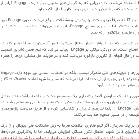
که از نرم‌افزارها استفاده می‌کنند، تا مدیرانی که به گزارش‌های تحلیلی نیاز دارند. Engage فراتر از
ت است؛ بلکه بر شنیدن، درک کردن و همکاری فعال تأکید دارد.
برای نمونه، یک تیم IT که صرفاً درخواست‌ها را پردازش و مشکلات را رفع می‌کند، بدون Engage تنها
نقش اجرایی خواهد داشت. اما با اجرای صحیح Engage، این تیم می‌تواند علت اصلی مشکلات را
راه‌حل‌های مؤثرتری ارائه دهد.
به عنوان مثال، در شرایطی که یک نرم‌افزار دچار اختلال می‌شود، تیم IT می‌تواند صرفاً اعلام کند که
سیستم در حال اصلاح است. اما رویکرد مبتنی بر Engage ایجاب می‌کند که تیم ضمن تشریح اهمیت
 در حال انجام، از کاربران بازخورد دریافت کند و در فرآیند حل مشکل، آن‌ها را همراه
ITIL 4 تنها بر ابزارها و فرآیندهای فنی متمرکز نیست، بلکه بر تعاملات انسانی نیز توجه دارد. Engage
حرکه را در زنجیره ارزش خدمات ایفا می‌کند که سایر بخش‌ها مانند
Deliver
،
Plan
و
ور مؤثر به حرکت درمی‌آورد.
صورتی که یک سازمان قصد راه‌اندازی یک سیستم جدید را داشته باشد، عدم تعامل
 خدمت با کاربران و مدیران و مشتریان ممکن است منجر به طراحی سیستمی شود که
کارایی لازم را ندارد. Engage از ابتدا نیازهای کاربران را شناسایی کرده و از طریق دریافت بازخوردهای
توسعه را در مسیر صحیح هدایت می‌کند.
ر، در یک سازمان، اگر تیم فناوری اطلاعات صرفاً به رفع مشکلات فنی بپردازد و از درک
ریشه‌ای نیازهای کاربران غافل شود، احتمال تکرار مسائل افزایش می‌یابد. اما با به‌کارگیری Engage،
د از طریق گفت‌وگو و دریافت بازخورد، راه‌حل‌هایی پایدار و متناسب با شرایط ارائه دهد.