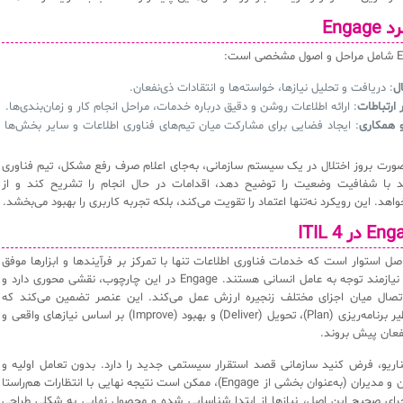
Enga
ل
: دریافت و تحلیل نیازها، خواسته‌ها و انتقادات ذی‌نفعان.
ارتباطات
: ارائه اطلاعات روشن و دقیق درباره خدمات، مراحل انجام کار و زمان‌بندی‌ها.
و همکاری
: ایجاد فضایی برای مشارکت میان تیم‌های فناوری اطلاعات و سایر بخش‌ها
 صورت بروز اختلال در یک سیستم سازمانی، به‌جای اعلام صرف رفع مشکل، تیم فناوری
اند با شفافیت وضعیت را توضیح دهد، اقدامات در حال انجام را تشریح کند و از
اهد. این رویکرد نه‌تنها اعتماد را تقویت می‌کند، بلکه تجربه کاربری را بهبود می‌بخشد.
 این اصل استوار است که خدمات فناوری اطلاعات تنها با تمرکز بر فرآیندها و ابزارها موفق
نمی‌شوند، بلکه نیازمند توجه به عامل انسانی هستند. Engage در این چارچوب، نقشی محوری دارد و
 اتصال میان اجزای مختلف زنجیره ارزش عمل می‌کند. این عنصر تضمین می‌کند که
فعالیت‌هایی نظیر برنامه‌ریزی (Plan)، تحویل (Deliver) و بهبود (Improve) بر اساس نیازهای واقعی و
فعان پیش بروند.
اریو، فرض کنید سازمانی قصد استقرار سیستمی جدید را دارد. بدون تعامل اولیه و
مستمر با کاربران و مدیران (به‌عنوان بخشی از Engage)، ممکن است نتیجه نهایی با انتظارات هم‌راستا
اجرای صحیح این اصل، نیازها از ابتدا شناسایی شده و محصول نهایی به شکلی طراحی