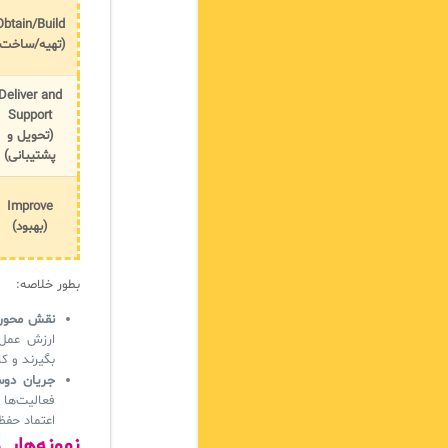
Obtain/Build
(تهیه/ساخت)
Deliver and
Support
(تحویل و
پشتیبانی)
Improve
(بهبود)
بطور خلاصه:
نقش محوری age
ارزش عمل 
بگیرند و ک
جریان دوس
فعالیت‌ها 
اعتماد حفظ
نمونه‌هایی 