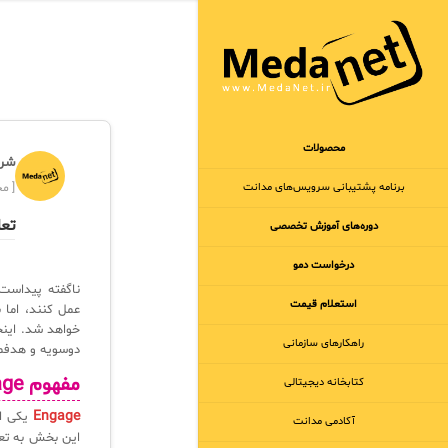
محصولات
شرک
برنامه‌ پشتیبانی سرویس‌های مدانت
[ مجر
تعا
دوره‌های آموزش تخصصی
درخواست دمو
ناگفته پیداست 
استعلام قیمت
عمل کنند، اما ب
خواهد شد. این
راهکارهای سازمانی
دوسویه و هدفمن
مفهوم Engage و اهمیت آن
کتابخانه دیجیتالی
Engage
یکی ا
آکادمی مدانت