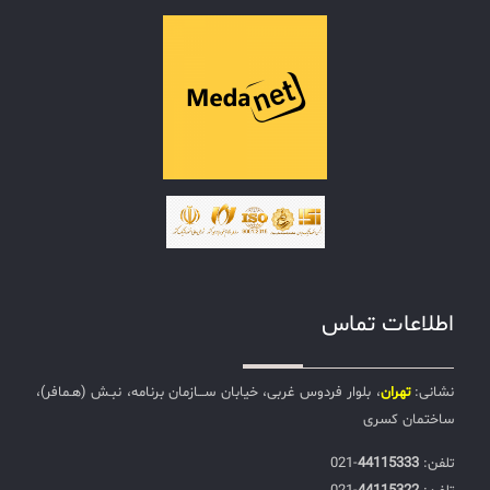
اطلاعات تماس
نشانی:
تهران
، بلوار فردوس غربی، خیابان ســـازمان برنامه، نبـش (هـمافر)،
ساختمان کسری
تلفن:‌
44115333
-021