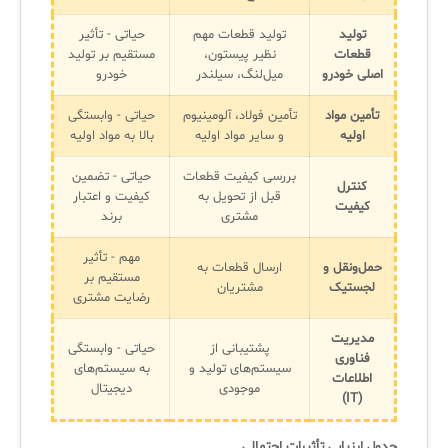
تولید
تولید قطعات مهم
حیاتی - تأثیر
قطعات
نظیر پیستون،
مستقیم بر تولید
✧
اصلی خودرو
میل‌لنگ، سیلندر
خودرو
سلف سرویس کاربران
تأمین مواد
تأمین فولاد، آلومینیوم
حیاتی - وابستگی
اولیه
و سایر مواد اولیه
بالا به مواد اولیه
سامانه مدیریت دارایی‌ها [Asset Explorer]
بررسی کیفیت قطعات
حیاتی - تضمین
سامانه مدیریت پشتیبانی مشتریان
کنترل
قبل از تحویل به
کیفیت و اعتبار
کیفیت
مشتری
برند
DDI
مهم - تأثیر
حمل‌ونقل و
ارسال قطعات به
مستقیم بر
◉
لجستیک
مشتریان
رضایت مشتری
ManageEngine Malware Protection Plus
مدیریت
پشتیبانی از
حیاتی - وابستگی
فناوری
سامانه مدیریت دسترسی ممتاز
سیستم‌های تولید و
به سیستم‌های
اطلاعات
موجودی
دیجیتال
(IT)
سامانه مدیریت و مانیتورینگ شبکه
سامانه آزمون آنلاین
جدول ارزیابی تأثیرات احتمالی