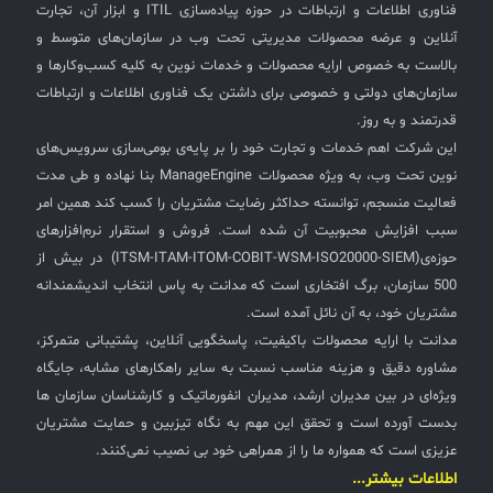
فناوری اطلاعات و ارتباطات در حوزه پیاده‌سازی ITIL و ابزار آن، تجارت
آنلاین و عرضه محصولات مدیریتی تحت وب در سازمان‌های متوسط و
بالاست به خصوص ارایه محصولات و خدمات نوین به کلیه کسب‌وکارها و
سازمان‌های دولتی و خصوصی برای داشتن یک فناوری اطلاعات و ارتباطات
قدرتمند و به روز.
این شرکت اهم خدمات و تجارت خود را بر پایه‌ی بومی‌سازی سرویس‌های
نوین تحت وب، به ویژه محصولات ManageEngine بنا نهاده و طی مدت
فعالیت منسجم، توانسته حداکثر رضایت مشتریان را کسب کند همین امر
سبب افزایش محبوبیت آن شده است. فروش و استقرار نرم‌افزارهای
حوزه‌ی(ITSM-ITAM-ITOM-COBIT-WSM-ISO20000-SIEM) در بیش از
500 سازمان، برگ افتخاری است که مدانت به پاس انتخاب اندیشمندانه
مشتریان خود، به آن نائل آمده است.
مدانت با ارایه محصولات باکیفیت، پاسخگویی آنلاین، پشتیبانی متمرکز،
مشاوره دقیق و هزینه مناسب نسبت به سایر راهکارهای مشابه، جایگاه
ویژه‌ای در بین مدیران ارشد، مدیران انفورماتیک و کارشناسان سازمان ها
بدست آورده است و تحقق این مهم به نگاه تیزبین و حمایت مشتریان
عزیزی است که همواره ما را از همراهی خود بی نصیب نمی‌کنند.
اطلاعات بیشتر...