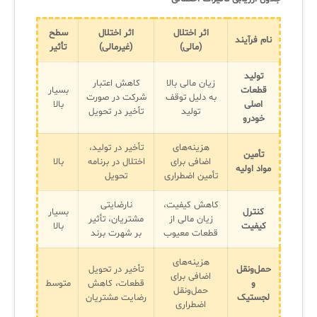
اثر اختلال
اثر اختلال
سطح
نام فرآیند
(مالی)
(غیرمالی)
تأثیر
تولید
زیان مالی بالا
کاهش اعتبار
قطعات
بسیار
به دلیل توقف
شرکت در صورت
اصلی
بالا
تولید
تأخیر در تحویل
خودرو
هزینه‌های
تأخیر در تولید،
تأمین
اضافی برای
اختلال در برنامه
بالا
مواد اولیه
تأمین اضطراری
تحویل
کاهش کیفیت،
نارضایتی
کنترل
بسیار
زیان مالی از
مشتریان، تأثیر
کیفیت
بالا
قطعات معیوب
بر شهرت برند
هزینه‌های
حمل‌ونقل
تأخیر در تحویل
اضافی برای
و
قطعات، کاهش
متوسط
حمل‌ونقل
لجستیک
رضایت مشتریان
اضطراری