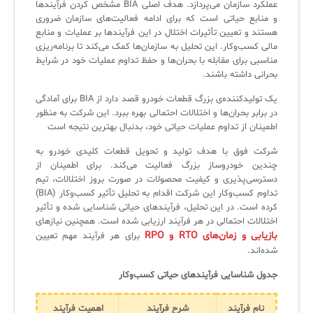
کازیو
لیست کامل 34 تمرین ITIL4
راهکارهای مدیریتی فناوری اطلاعات برای مراکز آموزشی و دانشگاه‌ها
عملکرد سازمان می‌پردازد. هدف اصلی BIA مشخص کردن فرآیندها
و منابع حیاتی است که برای ادامه فعالیت‌های سازمان ضروری
لیست دوره‌ها
هستند و تعیین تأثیرات اختلال در این فرآیندها بر عملیات و منابع
مالی کسب‌وکار. این تحلیل به سازمان‌ها کمک می‌کند تا برنامه‌ریزی
✦
✦
✦
مقالات آموزشی
مناسبی برای مقابله با بحران‌ها و حفظ تداوم عملیات خود در شرایط
بحرانی داشته باشند.
مدیریت خدمات سازمانی
مدیریت خدمات منابع انسانی
آموزش سیستم مدیریت خدمات فناوری اطلاعات
یک تولیدکننده‌ی بزرگ قطعات خودرو قصد دارد از BIA برای آمادگی
CIs Control
سرویس دسک پلاس MSP
نکته‌های کلیدی برای مدیر انفورماتیک
در برابر بحران‌ها و اختلالات احتمالی بهره ببرد. این شرکت به منظور
اطمینان از تداوم عملیات حیاتی خود، بدنبال بهترین نتیجه است
مجموعه راهکارهای آیناک
آموزش‌ ویدیویی مفاهیم سرویس دسک
اندپوینت سنترال [سامانه مدیریت نقاط پایانی]
شرکت فوق با هدف تولید و تحویل قطعات کلیدی خودرو به
ITIL & SDP
AD360
چندین خودروساز بزرگ فعالیت می‌کند. برای اطمینان از
دسترسی‌پذیری و کیفیت محصولات در صورت بروز اختلالات، تیم
تداوم کسب‌وکار این شرکت اقدام به تحلیل تأثیر کسب‌وکار (BIA)
◆
◆
کرده است. در این تحلیل، فرآیندهای حیاتی شناسایی شده و تأثیر
اختلالات احتمالی در هر فرآیند ارزیابی شده است. همچنین نیازهای
Log360 ابزار SIEM
آموزش فارسی ITIL4
بازیابی و زمان‌های RTO و RPO
برای هر فرآیند مهم تعیین
شده‌اند.
چارچوب ITIL برای همه
برنامه‌ساز هوشمند App Creator
جدول شناسایی فرآیندهای حیاتی کسب‌وکار
فلافلی_فناوری
سیستم هوشمند مدیریت فروش و فاکتور
نام فرآیند
شرح فرآیند
اهمیت فرآیند
آرشیو دانلودهای مدانت
سامانه مدیریت امنیت اطلاعات