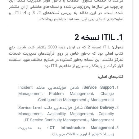
می‌کند تا خدمات فناوری اطلاعات را به‌طور مؤثر مدیریت کنند. این
ثبت‌نام در دوره‌های آموزشی تخصصی
کازیو
لیست کامل 34 تمرین ITIL4
راهکارهای مدیریتی فناوری اطلاعات برای مراکز آموزشی و دانشگاه‌ها
چارچوب طی سال‌ها به‌روزرسانی شده و نسخه‌های مختلفی از آن منتشر
شده است. در این مقاله به بررسی نسخه‌های 2، 3 و 4 ITIL، و
لیست دوره‌ها
تفاوت‌های کلیدی بین این نسخه‌ها خواهیم پرداخت.
✦
✦
✦
مقالات آموزشی
1. ITIL نسخه 2
مدیریت خدمات سازمانی
مدیریت خدمات منابع انسانی
آموزش سیستم مدیریت خدمات فناوری اطلاعات
معرفی:
ITIL نسخه 2 که در اوایل دهه 2000 منتشر شد، شامل پنج
CIs Control
سرویس دسک پلاس MSP
نکته‌های کلیدی برای مدیر انفورماتیک
کتاب اصلی بود که به‌طور خاص بر روی فرآیندهای مدیریت خدمات
تمرکز داشت. این نسخه به‌طور گسترده در صنایع مختلف مورد استفاده
مجموعه راهکارهای آیناک
آموزش‌ ویدیویی مفاهیم سرویس دسک
اندپوینت سنترال [سامانه مدیریت نقاط پایانی]
قرار گرفت و پایه‌گذار بسیاری از مفاهیم ITIL بود.
ITIL & SDP
AD360
کتاب‌های اصلی:
Service Support
: شامل فرآیندهایی مانند Incident
◆
◆
Management، Problem Management، Change
Management و Configuration Management.
Log360 ابزار SIEM
آموزش فارسی ITIL4
Service Delivery
: شامل فرآیندهایی مانند Service Level
Management، Availability Management، Capacity
چارچوب ITIL برای همه
برنامه‌ساز هوشمند App Creator
Management و IT Service Continuity Management.
ICT Infrastructure Management
: به مدیریت
فلافلی_فناوری
سیستم هوشمند مدیریت فروش و فاکتور
زیرساخت‌های فناوری اطلاعات می‌پردازد.