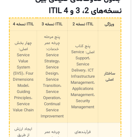
نسخه‌های 2، 3 و 4 ITIL
ویژگی
ITIL نسخه 2
ITIL نسخه 3
ITIL نسخه 4
پنج مرحله
چرخه عمر
چهار بخش
پنج کتاب
خدمات:
اصلی:
اصلی: Service
Service
Service
Support،
Value
Strategy،
Service
System
Service
Delivery، ICT
ساختار
Design،
(SVS)، Four
Infrastructure
اصلی
Service
Dimensions
Management،
Model،
Transition،
Applications
Guiding
Service
Management،
Principles،
Operation،
Security
Service
Continual
Management
Value Chain
Service
Improvement
ایجاد ارزش
فرآیندهای
چرخه عمر
از طریق