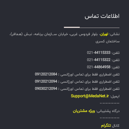
اطلاعات تماس
نشانی:
تهران
، بلوار فردوس غربی، خیابان ســـازمان برنامه، نبـش (هـمافر)،
ساختمان کسری
تلفن:‌
44115333
-021
تلفن:‌
44115322
-021
تلفن:‌
44864958
-021
تلفن اضطراری فقط برای تماس اورژانسی
: 09120212084
تلفن اضطراری فقط برای تماس اورژانسی
: 09120212094
تلفن اضطراری فقط برای تماس اورژانسی
: 09030212094
Support@MedaNet.ir
ایمیل:
——————–
ويژه مشتریان
درگاه پشتیبانی:
——————–
تلگرام
کانال