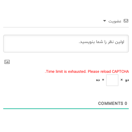
عضویت
Time limit is exhausted. Please reload CAPTCHA.
دو
×
=
ده
COMMENTS
0