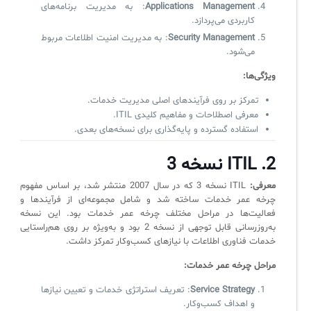
آرشیو دانلودهای مدانت
سامانه مدیریت امنیت اطلاعات
Applications Management
: به مدیریت برنامه‌های
کاربردی می‌پردازد.
Security Management
: به مدیریت امنیت اطلاعات مربوط
✧
می‌شود.
ویژگی‌ها:
سلف سرویس کاربران
تمرکز بر روی فرآیندهای اصلی مدیریت خدمات.
سامانه مدیریت دارایی‌ها [Asset Explorer]
معرفی اصطلاحات و مفاهیم کلیدی ITIL.
استفاده گسترده و پایه‌گذاری برای نسخه‌های بعدی.
سامانه مدیریت پشتیبانی مشتریان
DDI
2. ITIL نسخه 3
معرفی:
ITIL نسخه 3 که در سال 2007 منتشر شد، بر اساس مفهوم
چرخه عمر خدمات ساخته شد و شامل مجموعه‌ای از فرآیندها و
◉
فعالیت‌ها در مراحل مختلف چرخه عمر خدمات بود. این نسخه
به‌روزرسانی قابل توجهی از نسخه 2 بود و به‌ویژه بر روی هم‌راستایی
ManageEngine Malware Protection Plus
خدمات فناوری اطلاعات با نیازهای کسب‌وکار تمرکز داشت.
سامانه مدیریت دسترسی ممتاز
مراحل چرخه عمر خدمات:
سامانه مدیریت و مانیتورینگ شبکه
Service Strategy
: تعریف استراتژی خدمات و تعیین نیازها
و اهداف کسب‌وکار.