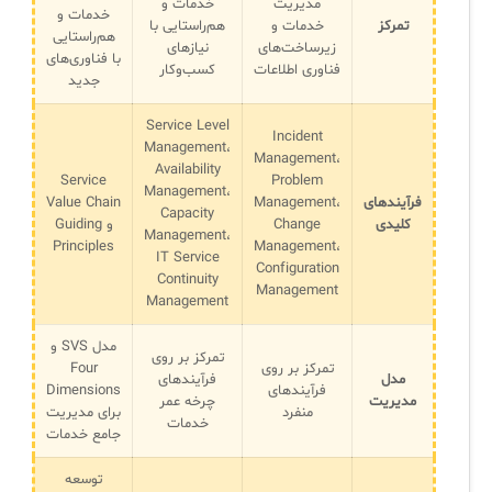
مدیریت
خدمات و
خدمات و
تمرکز
خدمات و
هم‌راستایی با
هم‌راستایی
زیرساخت‌های
نیازهای
با فناوری‌های
فناوری اطلاعات
کسب‌وکار
جدید
Service Level
Incident
Management،
Management،
Availability
Service
Problem
Management،
فرآیندهای
Management،
Value Chain
Capacity
کلیدی
Change
و Guiding
Management،
Principles
Management،
IT Service
Configuration
Continuity
Management
Management
مدل SVS و
تمرکز بر روی
تمرکز بر روی
Four
مدل
فرآیندهای
فرآیندهای
Dimensions
مدیریت
چرخه عمر
منفرد
برای مدیریت
خدمات
جامع خدمات
توسعه