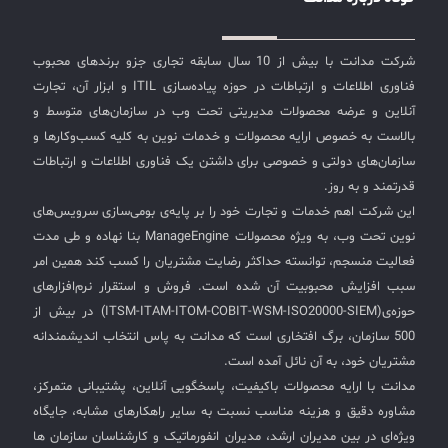
سنترال است! این نرم‌افزار با سیستم مدیریت خدمات یا
سرویس دسک پلاس شرکت ManageEngine ادغام می‌شود
✧
که با مدیریت دارایی و کنترل متمرکز اطلاعات کلاینت‌ها قادر
شرکت مدانت با بیش از 10 سال سابقه تجاری جزو برندهای محبوب
به ارایه‌ی سریعترین خدمات در کمترین زمان هستید.
سلف سرویس کاربران
فناوری اطلاعات و ارتباطات در حوزه پیاده‌سازی ITIL و ابزار آن، تجارت
مهمترین ویژگی‌های استفاده از اندپوینت سنترال:
آنلاین و عرضه محصولات مدیریتی تحت وب در سازمان‌های متوسط و
سامانه مدیریت دارایی‌ها [Asset Explorer]
بالاست به خصوص ارایه محصولات و خدمات نوین به کلیه کسب‌وکارها و
سامانه مدیریت پشتیبانی مشتریان
سازمان‌های دولتی و خصوصی برای داشتن یک فناوری اطلاعات و ارتباطات
قدرتمند و به روز.
DDI
این شرکت اهم خدمات و تجارت خود را بر پایه‌ی بومی‌سازی سرویس‌های
نوین تحت وب، به ویژه محصولات ManageEngine بنا نهاده و طی مدت
فعالیت منسجم، توانسته حداکثر رضایت مشتریان را کسب کند همین امر
◉
سبب افزایش محبوبیت آن شده است. فروش و استقرار نرم‌افزارهای
ManageEngine Malware Protection Plus
حوزه‌ی(ITSM-ITAM-ITOM-COBIT-WSM-ISO20000-SIEM) در بیش از
500 سازمان، برگ افتخاری است که مدانت به پاس انتخاب اندیشمندانه
سامانه مدیریت دسترسی ممتاز
مشتریان خود، به آن نائل آمده است.
سامانه مدیریت و مانیتورینگ شبکه
مدانت با ارایه محصولات باکیفیت، پاسخگویی آنلاین، پشتیبانی متمرکز،
مشاوره دقیق و هزینه مناسب نسبت به سایر راهکارهای مشابه، جایگاه
سامانه آزمون آنلاین
ویژه‌ای در بین مدیران ارشد، مدیران انفورماتیک و کارشناسان سازمان ها