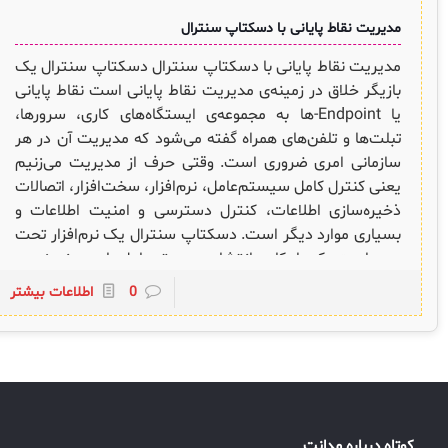
لیست دوره‌ها
مدیریت نقاط پایانی با دسکتاپ سنترال
✦
✦
✦
مقالات آموزشی
مدیریت نقاط پایانی با دسکتاپ سنترال دسکتاپ سنترال یک
مدیریت خدمات سازمانی
مدیریت خدمات منابع انسانی
آموزش سیستم مدیریت خدمات فناوری اطلاعات
بازیگر خلاق در زمینه‌ی مدیریت نقاط پایانی است نقاط پایانی
یا Endpoint-ها به مجموعه‌ی ایستگاه‌های کاری، سرورها،
CIs Control
سرویس دسک پلاس MSP
نکته‌های کلیدی برای مدیر انفورماتیک
تبلت‌ها و تلفن‌های همراه گفته می‌شود که مدیریت آن در هر
سازمانی امری ضروری است. وقتی حرف از مدیریت می‌زنیم
مجموعه راهکارهای آیناک
آموزش‌ ویدیویی مفاهیم سرویس دسک
اندپوینت سنترال [سامانه مدیریت نقاط پایانی]
یعنی کنترل کامل سیستم‌عامل، نرم‌افزار، سخت‌افزار، اتصالات
ITIL & SDP
AD360
ذخیره‌سازی اطلاعات، کنترل دسترسی و امنیت اطلاعات و
بسیاری موارد دیگر است. دسکتاپ سنترال یک نرم‌افزار تحت
وب است که امکان انتشار سیستم‌عامل‌های ویندوزی و
◆
◆
لینوکسی را بر بستر شبکه و از راه دور مهیا میکند این یعنی به
0
اطلاعات بیشتر
سادگی قادرید تا در هر لحظه و در هر مکانی، به ارایه خدمات
Log360 ابزار SIEM
آموزش فارسی ITIL4
به کاربران نهایی اقدام کنید. اما این تمام ماجرا نیست.
چارچوب ITIL برای همه
برنامه‌ساز هوشمند App Creator
افزایش سطح ایمنی مرورگرها نقاط پایانی، بخصوص در ایام
کرونا و دورکاری سبب افزایش راندمان کارکنان دورکار و
فلافلی_فناوری
سیستم هوشمند مدیریت فروش و فاکتور
اطمینان از حفظ امنیت اطلاعات است که مقوله‌ی حیاتی در
بحث ISMS نیز هست. نام جدید دسکتاپ سنترال، اندپوینت
آرشیو دانلودهای مدانت
سامانه مدیریت امنیت اطلاعات
کوتاه درباره مدانت