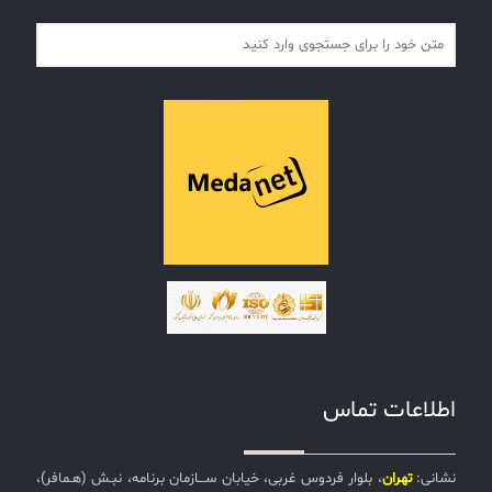
اطلاعات تماس
نشانی:
تهران
، بلوار فردوس غربی، خیابان ســـازمان برنامه، نبـش (هـمافر)،