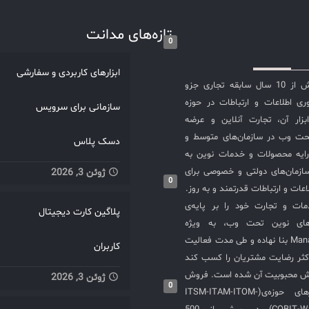
 سازمان‌ها قدرت می‌دهند تا
مل بر شبکه، امنیت، و
تازه‌های مدانت
0
سرویس‌های IT داشته باشند. هر کدام
ولات، نتیجه سال‌ها تجربه و
ابزارهای کاربردی و سفارشی
نوآوری‌اند که مدیریت IT را از دغدغه به
شرکت مدانت با بیش از 10 سال سابقه تجاری جزو
بدیل می‌کنند. حالا وقت آن
ی اطلاعات و ارتباطات در حوزه
سازمانی برای سرویس
است که این ۱۰ محصول را بشناسید و
سازی ITIL و ابزار آن، تجارت آنلاین و عرضه
ی را احساس کنید. در اینجا
حت وب در سازمان‌های متوسط و
دسک پلاس
به معرفی ۱۰ محصول برتر
ایه محصولات و خدمات نوین به
ManageEngine می‌پردازیم که به
ازمان‌های دولتی و خصوصی برای
ژوئن 3, 2026
‌ها و کارایی‌های خاص خود
0
عات و ارتباطات قدرتمند و به روز.
قرار گرفته‌اند همچنین با
ت و تجارت خود را بر پایه‌ی
پلاگین کارت دیجیتال
ه‌ای با دو محصول مشابه یا
های نوین تحت وب، به ویژه
ول حوزه اهمیت این راهکار
محصولات ManageEngine بنا نهاده و طی مدت فعالیت
ServiceDesk Plus ابزار ITIL برای
کاربران
کثر رضایت مشتریان را کسب کند
یکت و درخواست، مدیریت
یش محبوبیت آن شده است. فروش
ژوئن 3, 2026
حلیل داده‌ها و… افزایش
0
و استقرار نرم‌افزارهای حوزه‌ی(ITSM-ITAM-ITOM-
 در رسیدگی به مشکلات و