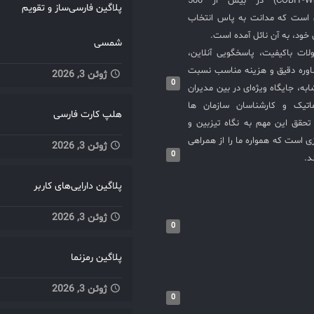
COBIT-WSM-ISO20000-SIEM) در بیش از 500
مدیریت منابع IT OpManager
پلاگین فارسی‌ساز و تقویم
ی است که مدانت به پاس انتخاب
 شبکه، مدیریت پهنای باند،
خود، به آن نائل آمده است.
ری پیشگیری از اختلالات
شمسی
لات باکیفیت، پاسخگویی آنلاین،
شبکه و حفظ کیفیت خدمات IT
اوره دقیق و هزینه مناسب نسبت
ADManager Plus مدیریت کاربران و
ژوئن 3, 2026
0
گروه‌های Active Directory، سیاست‌ها
به، جایگاه ویژه‌ای در بین مدیران
 و نظم ساختار دسترسی‌ها
ماتیک و کارشناسان سازمان ها
هلپ کارت فارسی
در سازمان Patch Manager Plus
حقق این مهم به نگاه تیزبین و
 به‌روزرسانی‌های نرم‌افزاری
 است که همواره ما را از همراهی
ژوئن 3, 2026
 آسیب‌پذیری‌های امنیتی و
0
د.
بهبود عملکرد سیستم‌ها Endpoint
پلاگین دارایی‌های کاربر
Cent مدیریت سخت‌افزار و نرم‌افزار،
ط پایانی کنترل کامل بر
ژوئن 3, 2026
و افزایش امنیت نقطه پایانی
0
PAM36 مدیریت دسترسی‌های
 تحلیل فایروال کاهش
پلاگین رمزنما
ی امنیتی ناشی از
ژوئن 3, 2026
دسترسی‌های غیرمجاز Log360
0
 تحلیل لاگ‌ها، تشخیص