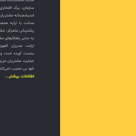
سازمان، برگ افتخار
مانیتورینگ
اندیشمندانه مشتریان 
گزارش‌گی
مدانت با ارایه محصو
پشتیبانی متمرکز، مش
به سایر راهکارهای مشا
حفظ امنیت
ارشد، مدیران انفور
بدست آورده است و ت
مدیریت پچ و
حمایت مشتریان عزیزی
جلوگیری از
خود بی نصیب نمی‌کنن
اطلاعات بیشتر...
ral
امنیت نقا
دستگاه‌ها 
0
پرقدرت و
ریسک‌ها
مدیریت و