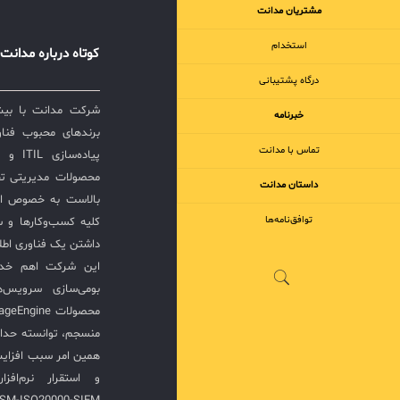
مشتریان مدانت
ابزارها به
کنترل کا
استخدام
کوتاه درباره مدانت
درگاه پشتیبانی
از این محص
خبرنامه
نقطه قوت ت
برندهای محبوب فناور
تماس با مدانت
پیاده‌
تفاوت واقع
محصولات مدیریتی ت
داستان مدانت
بالاست به خصوص ار
توافق‌نامه‌ها
کلیه کسب‌وکارها و س
دلیل ویژگی
داشتن یک فناوری اطلا
مورد توجه 
این شرکت اهم خدما
جدول مقایس
بومی‌سازی سرویس‌
رقیب: محص
منسجم، توانسته حدا
مدیریت ت
همین امر سبب افزا
دارایی، ت
بهره‌وری