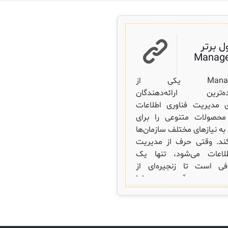
ل برتر
Manage
ManageEngine یکی از
ده‌ترین ارائه‌دهندگان
ای مدیریت فناوری اطلاعات
حصولات متنوعی را برای
ه نیازهای مختلف سازمان‌ها
ند. وقتی حرف از مدیریت
طلاعات می‌شود، تنها یک
فی است تا زنجیره‌ای از
به‌وجود آید — اما
ManageEngine اینجاست تا با ۱۰
0
اطلاعات بیشتر
 خود، جلوی این زنجیره را
بگیرد. ۱۰ محصول برتر ManageEngine
که هر ثانیه اهمیت دارد، این