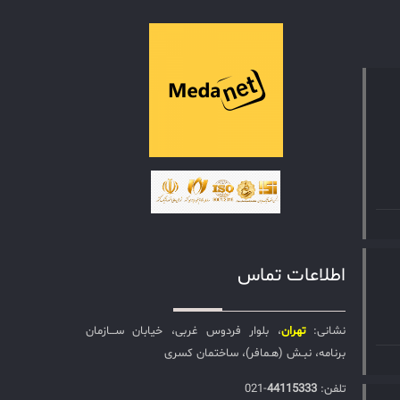
اطلاعات تماس
نشانی:
تهران
، بلوار فردوس غربی، خیابان ســـازمان
برنامه، نبـش (هـمافر)، ساختمان کسری
تلفن:‌
44115333
-021