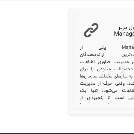
ل برتر
Manage
ManageEngine یکی از
ده‌ترین ارائه‌دهندگان
ای مدیریت فناوری اطلاعات
حصولات متنوعی را برای
ه نیازهای مختلف سازمان‌ها
ند. وقتی حرف از مدیریت
طلاعات می‌شود، تنها یک
فی است تا زنجیره‌ای از
به‌وجود آید — اما
ManageEngine اینجاست تا با ۱۰
0
اطلاعات بیشتر
 خود، جلوی این زنجیره را
بگیرد. ۱۰ محصول برتر ManageEngine
که هر ثانیه اهمیت دارد، این