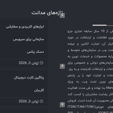
 سازمان‌ها قدرت می‌دهند تا
مل بر شبکه، امنیت، و
تازه‌های مدانت
0
سرویس‌های IT داشته باشند. هر کدام
ولات، نتیجه سال‌ها تجربه و
ابزارهای کاربردی و سفارشی
نوآوری‌اند که مدیریت IT را از دغدغه به
شرکت مدانت با بیش از 10 سال سابقه تجاری جزو
بدیل می‌کنند. حالا وقت آن
ی اطلاعات و ارتباطات در حوزه
سازمانی برای سرویس
است که این ۱۰ محصول را بشناسید و
سازی ITIL و ابزار آن، تجارت آنلاین و عرضه
ی را احساس کنید. در اینجا
حت وب در سازمان‌های متوسط و
دسک پلاس
به معرفی ۱۰ محصول برتر
ایه محصولات و خدمات نوین به
ManageEngine می‌پردازیم که به
ازمان‌های دولتی و خصوصی برای
ژوئن 3, 2026
‌ها و کارایی‌های خاص خود
0
عات و ارتباطات قدرتمند و به روز.
قرار گرفته‌اند همچنین با
ت و تجارت خود را بر پایه‌ی
پلاگین کارت دیجیتال
ه‌ای با دو محصول مشابه یا
های نوین تحت وب، به ویژه
ول حوزه اهمیت این راهکار
محصولات ManageEngine بنا نهاده و طی مدت فعالیت
ServiceDesk Plus ابزار ITIL برای
کاربران
کثر رضایت مشتریان را کسب کند
یکت و درخواست، مدیریت
یش محبوبیت آن شده است. فروش
ژوئن 3, 2026
حلیل داده‌ها و… افزایش
0
و استقرار نرم‌افزارهای حوزه‌ی(ITSM-ITAM-ITOM-
 در رسیدگی به مشکلات و