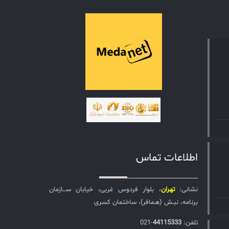
اطلاعات تماس
نشانی:
تهران
، بلوار فردوس غربی، خیابان ســـازمان
برنامه، نبـش (هـمافر)، ساختمان کسری
تلفن:‌
44115333
-021