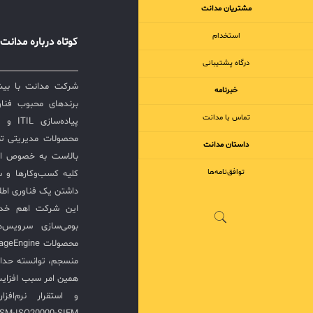
مشتریان مدانت
ابزارها به
کنترل کا
استخدام
کوتاه درباره مدانت
درگاه پشتیبانی
از این محص
خبرنامه
نقطه قوت ت
برندهای محبوب فناور
تماس با مدانت
پیاده‌
تفاوت واقع
محصولات مدیریتی ت
داستان مدانت
بالاست به خصوص ار
توافق‌نامه‌ها
کلیه کسب‌وکارها و س
دلیل ویژگی
داشتن یک فناوری اطلا
مورد توجه 
این شرکت اهم خدما
جدول مقایس
بومی‌سازی سرویس‌
رقیب: محص
منسجم، توانسته حدا
مدیریت ت
همین امر سبب افزا
دارایی، ت
بهره‌وری