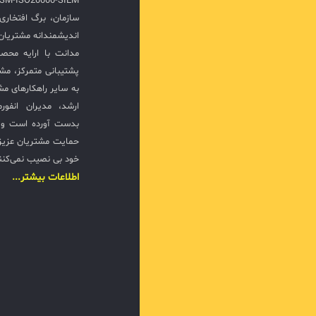
سازمان، برگ افتخار
مانیتورینگ
اندیشمندانه مشتریان 
گزارش‌گی
مدانت با ارایه محصو
پشتیبانی متمرکز، مش
به سایر راهکارهای مشا
حفظ امنیت
ارشد، مدیران انفور
بدست آورده است و ت
مدیریت پچ و
حمایت مشتریان عزیزی
جلوگیری از
خود بی نصیب نمی‌کنن
اطلاعات بیشتر...
ral
امنیت نقا
دستگاه‌ها 
0
پرقدرت و
ریسک‌ها
مدیریت و