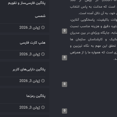
COBIT-WSM-ISO20000-SIEM) در بیش از 500
مدیریت منابع IT OpManager
پلاگین فارسی‌ساز و تقویم
ی است که مدانت به پاس انتخاب
 شبکه، مدیریت پهنای باند،
خود، به آن نائل آمده است.
ری پیشگیری از اختلالات
شمسی
لات باکیفیت، پاسخگویی آنلاین،
شبکه و حفظ کیفیت خدمات IT
اوره دقیق و هزینه مناسب نسبت
ADManager Plus مدیریت کاربران و
ژوئن 3, 2026
0
گروه‌های Active Directory، سیاست‌ها
به، جایگاه ویژه‌ای در بین مدیران
 و نظم ساختار دسترسی‌ها
ماتیک و کارشناسان سازمان ها
هلپ کارت فارسی
در سازمان Patch Manager Plus
حقق این مهم به نگاه تیزبین و
 به‌روزرسانی‌های نرم‌افزاری
 است که همواره ما را از همراهی
ژوئن 3, 2026
 آسیب‌پذیری‌های امنیتی و
0
د.
بهبود عملکرد سیستم‌ها Endpoint
پلاگین دارایی‌های کاربر
Cent مدیریت سخت‌افزار و نرم‌افزار،
ط پایانی کنترل کامل بر
ژوئن 3, 2026
و افزایش امنیت نقطه پایانی
0
PAM36 مدیریت دسترسی‌های
 تحلیل فایروال کاهش
پلاگین رمزنما
ی امنیتی ناشی از
ژوئن 3, 2026
دسترسی‌های غیرمجاز Log360
0
 تحلیل لاگ‌ها، تشخیص