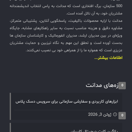
دسترسی‌های پرقدرت و تحلیل فایروال کاهش ریسک‌های
500 سازمان، برگ افتخاری است که مدانت به پاس انتخاب اندیشمندانه
امنیتی ناشی از دسترسی‌های غیرمجاز Log360 مدیریت و
✧
مشتریان خود، به آن نائل آمده است.
تحلیل لاگ‌ها، تشخیص تهدیدات کشف سریع تهدیدات و
مدانت با ارایه محصولات باکیفیت، پاسخگویی آنلاین، پشتیبانی متمرکز،
سلف سرویس کاربران
حفظ امنیت شبکه Vulnerability Manager Plus شناسایی
مشاوره دقیق و هزینه مناسب نسبت به سایر راهکارهای مشابه، جایگاه
آسیب‌پذیری‌ها، مدیریت ریسک، گزارش امنیتی کاهش خطر
سامانه مدیریت دارایی‌ها [Asset Explorer]
ویژه‌ای در بین مدیران ارشد، مدیران انفورماتیک و کارشناسان سازمان ها
نفوذ و بهبود وضعیت امنیتی سازمان ADSelf Service Plus
بدست آورده است و تحقق این مهم به نگاه تیزبین و حمایت مشتریان
خدمات خودکار مدیریت رمز عبور و احراز هویت کاهش بار
سامانه مدیریت پشتیبانی مشتریان
عزیزی است که همواره ما را از همراهی خود بی نصیب نمی‌کنند.
کاری بخش IT و افزایش رضایت کاربران EventLog Analyzer
DDI
اطلاعات بیشتر...
جمع‌آوری و تحلیل رویدادهای امنیتی پیگیری دقیق رخدادها و
انطباق با مقررات امنیتی
◉
تازه‌های مدانت
0
ManageEngine Malware Protection Plus
سامانه مدیریت دسترسی ممتاز
ابزارهای کاربردی و سفارشی سازمانی برای سرویس دسک پلاس
سامانه مدیریت و مانیتورینگ شبکه
ژوئن 3, 2026
0
سامانه آزمون آنلاین
پلاگین کارت دیجیتال کاربران