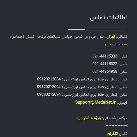
اطلاعات تماس
نشانی:
تهران
، بلوار فردوس غربی، خیابان ســـازمان برنامه، نبـش (هـمافر)،
ساختمان کسری
تلفن:‌
44115333
-021
تلفن:‌
44115322
-021
تلفن:‌
44864958
-021
تلفن اضطراری فقط برای تماس اورژانسی
: 09120212084
تلفن اضطراری فقط برای تماس اورژانسی
: 09120212094
تلفن اضطراری فقط برای تماس اورژانسی
: 09030212094
Support@MedaNet.ir
ایمیل:
——————–
ويژه مشتریان
درگاه پشتیبانی:
——————–
تلگرام
کانال