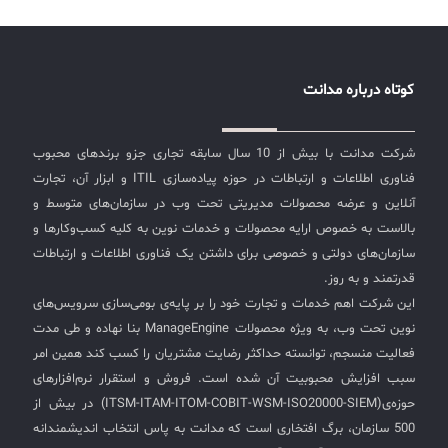
که به یاد ماندنی و مرتبط با کسب‌وکار شما باشد. برای انتخاب
✧
بهترین نام دامنه، مشورت با متخصص سئو و بهینه‌سازی
وب‌سایت امری ضروری است. میزبان حرفه‌ای کیفیت هاست
سلف سرویس کاربران
کوتاه درباره مدانت
وب‌سایت تأثیر زیادی بر موفقیت آن خواهد داشت. هاست
باید سرعت مطلوبی داشته و به درستی پیکربندی و ایمن‌سازی
سامانه مدیریت دارایی‌ها [Asset Explorer]
شده باشد. انتخاب هاست از سرورهای معتبر، از جمله سرور
شرکت مدانت با بیش از 10 سال سابقه تجاری جزو برندهای محبوب
سامانه مدیریت پشتیبانی مشتریان
اختصاصی، مجازی، و اشتراکی، بسته به بودجه و نیازهای شما
فناوری اطلاعات و ارتباطات در حوزه پیاده‌سازی ITIL و ابزار آن، تجارت
باید انجام شود. در هر صورت، حتماً با افراد با تجربه و
DDI
آنلاین و عرضه محصولات مدیریتی تحت وب در سازمان‌های متوسط و
متخصص سئو مشورت کنید. طراحی قالب حرفه‌ای طراحی
بالاست به خصوص ارایه محصولات و خدمات نوین به کلیه کسب‌وکارها و
قالب وب‌سایت نقش بسیار مهمی در جذابیت و کاربرپسند
سازمان‌های دولتی و خصوصی برای داشتن یک فناوری اطلاعات و ارتباطات
بودن سایت دارد. برخی از سبک‌های جدید طراحی شامل:
◉
قدرتمند و به روز.
طراحی سایت واکنش‌گرا (ریسپانسیو) سایت‌های ریسپانسیو
این شرکت اهم خدمات و تجارت خود را بر پایه‌ی بومی‌سازی سرویس‌های
ManageEngine Malware Protection Plus
به گونه‌ای طراحی می‌شوند که به طور خودکار با اندازه‌های
نوین تحت وب، به ویژه محصولات ManageEngine بنا نهاده و طی مدت
مختلف صفحه سازگار شوند و نیازی به بزرگنمایی یا اسکرول
سامانه مدیریت دسترسی ممتاز
فعالیت منسجم، توانسته حداکثر رضایت مشتریان را کسب کند همین امر
افقی نداشته باشند. با توجه به افزایش استفاده از موبایل،
سبب افزایش محبوبیت آن شده است. فروش و استقرار نرم‌افزارهای
داشتن نسخه موبایلی و ریسپانسیو برای وب‌سایت‌ها ضروری
سامانه مدیریت و مانیتورینگ شبکه
حوزه‌ی(ITSM-ITAM-ITOM-COBIT-WSM-ISO20000-SIEM) در بیش از
است و یکی از فاکتورهای مهم در رتبه‌بندی موتورهای جستجو
سامانه آزمون آنلاین
500 سازمان، برگ افتخاری است که مدانت به پاس انتخاب اندیشمندانه
به شمار می‌رود. پیاده‌سازی اصول سئو برای بهبود رتبه