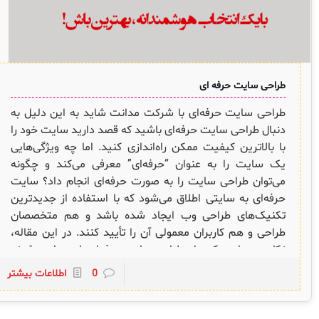
لیست دوره‌ها
✦
✦
✦
مقالات آموزشی
مدیریت خدمات سازمانی
مدیریت خدمات منابع انسانی
آموزش سیستم مدیریت خدمات فناوری اطلاعات
طراحی سایت حرفه ای
CIs Control
سرویس دسک پلاس MSP
نکته‌های کلیدی برای مدیر انفورماتیک
طراحی سایت حرفه‌ای با شرکت مدانت شاید به این دلیل به
مجموعه راهکارهای آیناک
آموزش‌ ویدیویی مفاهیم سرویس دسک
اندپوینت سنترال [سامانه مدیریت نقاط پایانی]
دنبال طراحی سایت حرفه‌ای باشید که قصد دارید سایت خود را
ITIL & SDP
AD360
با بالاترین کیفیت ممکن راه‌اندازی کنید. اما چه ویژگی‌هایی
یک سایت را به عنوان “حرفه‌ای” معرفی می‌کند و چگونه
می‌توان طراحی سایت را به صورت حرفه‌ای انجام داد؟ سایت
◆
◆
حرفه‌ای به سایتی اطلاق می‌شود که با استفاده از جدیدترین
تکنیک‌های طراحی وب ایجاد شده باشد و هم متخصصان
Log360 ابزار SIEM
آموزش فارسی ITIL4
طراحی و هم کاربران معمولی آن را تأیید کنند. در این مقاله،
چارچوب ITIL برای همه
برنامه‌ساز هوشمند App Creator
نکات و مواردی که برای طراحی سایت حرفه‌ای باید رعایت شوند
را بررسی خواهیم کرد. انتخاب نام دامنه حرفه‌ای اولین قدم
0
اطلاعات بیشتر
فلافلی_فناوری
سیستم هوشمند مدیریت فروش و فاکتور
برای راه‌اندازی یک وب‌سایت ثبت دامنه است. انتخاب نام
دامنه مناسب و حرفه‌ای می‌تواند تأثیر زیادی بر موفقیت
آرشیو دانلودهای مدانت
سامانه مدیریت امنیت اطلاعات
وب‌سایت داشته باشد. نام دامنه باید به‌گونه‌ای انتخاب شود