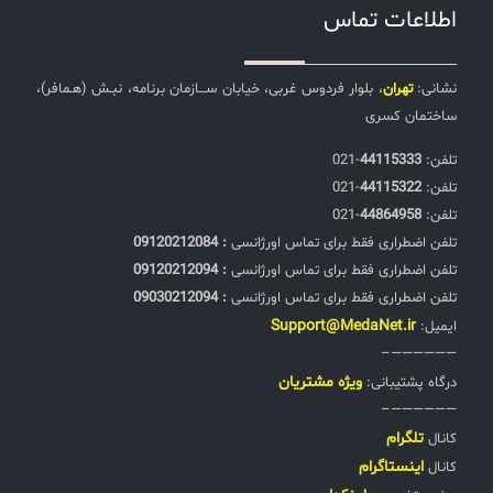
اطلاعات تماس
نشانی:
تهران
، بلوار فردوس غربی، خیابان ســـازمان برنامه، نبـش (هـمافر)،
ساختمان کسری
تلفن:‌
44115333
-021
تلفن:‌
44115322
-021
تلفن:‌
44864958
-021
تلفن اضطراری فقط برای تماس اورژانسی
: 09120212084
تلفن اضطراری فقط برای تماس اورژانسی
: 09120212094
تلفن اضطراری فقط برای تماس اورژانسی
: 09030212094
Support@MedaNet.ir
ایمیل:
——————–
ويژه مشتریان
درگاه پشتیبانی:
——————–
تلگرام
کانال
اینستاگرام
کانال