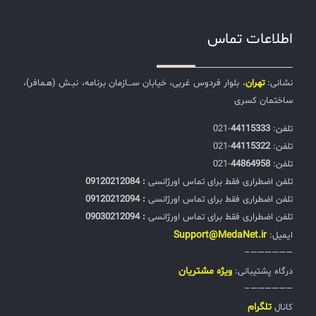
اطلاعات تماس
نشانی:
تهران
، بلوار فردوس غربی، خیابان ســـازمان برنامه، نبـش (هـمافر)،
ساختمان کسری
تلفن:‌
44115333
-021
تلفن:‌
44115322
-021
تلفن:‌
44864958
-021
تلفن اضطراری فقط برای تماس اورژانسی
: 09120212084
تلفن اضطراری فقط برای تماس اورژانسی
: 09120212094
تلفن اضطراری فقط برای تماس اورژانسی
: 09030212094
Support@MedaNet.ir
ایمیل:
——————–
ويژه مشتریان
درگاه پشتیبانی:
——————–
تلگرام
کانال