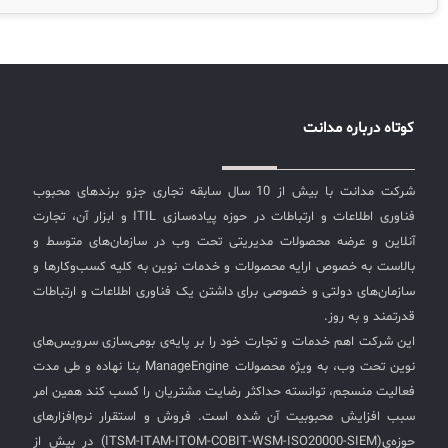
لیست دوره‌ها
مترصد فرصتی برای سواستفاده از سازمان‌ها از طریق مرورگرها
هستند. به تازگی سازمان‌ها شاهد افزایش مداوم تهدیدهای
✦
✦
✦
مقالات آموزشی
مبتنی بر مرورگر بوده‌اند. خطر همیشه در کمین است اما آیا
نباید ادامه داد و زندگی کرد!؟ قطعاً پاسخ خیر است. ما باید
مدیریت خدمات سازمانی
مدیریت خدمات منابع انسانی
آموزش سیستم مدیریت خدمات فناوری اطلاعات
همیشه آماده‌‌ی مواجهه شدن با خطرات و مقابله با آنها را
CIs Control
سرویس دسک پلاس MSP
نکته‌های کلیدی برای مدیر انفورماتیک
کوتاه درباره مدانت
داشته باشیم بنابراین کارکنان، اشخاص و سازمان‌ها با
بهره‌گیری از خدمات وب قادر به پوشش نیازهای بیشتری در
مجموعه راهکارهای آیناک
آموزش‌ ویدیویی مفاهیم سرویس دسک
اندپوینت سنترال [سامانه مدیریت نقاط پایانی]
بستر اینترنت خواهند بود بدون کمترین نگرانی از وقوع خطر و
شرکت مدانت با بیش از 10 سال سابقه تجاری جزو برندهای محبوب
ITIL & SDP
AD360
حملات سایبری، فقط کافیست امنیت مرورگرها را افزایش
فناوری اطلاعات و ارتباطات در حوزه پیاده‌سازی ITIL و ابزار آن، تجارت
دهند اما چگونه؟ شرکت Manageegnie ابزاری را معرفی کرده
آنلاین و عرضه محصولات مدیریتی تحت وب در سازمان‌های متوسط و
بنام Browser Security Plus که به امنیت مرورگرها کمک
◆
◆
بالاست به خصوص ارایه محصولات و خدمات نوین به کلیه کسب‌وکارها و
خواهد کرد این ابزار قادر به جلوگیری از حملات مخرب،
سازمان‌های دولتی و خصوصی برای داشتن یک فناوری اطلاعات و ارتباطات
تشخیص هرگونه آسیب‌پذیری یا اجزای مضر کدهای ناشناخته
Log360 ابزار SIEM
آموزش فارسی ITIL4
قدرتمند و به روز.
در شبکه شما است علاوه بر آن امکان اجرای پیکربندی‌های
این شرکت اهم خدمات و تجارت خود را بر پایه‌ی بومی‌سازی سرویس‌های
چارچوب ITIL برای همه
برنامه‌ساز هوشمند App Creator
امنیتی، کنترل دسترسی کاربران به ترافیک و افزودنی‌ها بر روی
نوین تحت وب، به ویژه محصولات ManageEngine بنا نهاده و طی مدت
مرورگرها و در نهایت ممیزی برای بررسی هر گونه انحراف از
فلافلی_فناوری
سیستم هوشمند مدیریت فروش و فاکتور
فعالیت منسجم، توانسته حداکثر رضایت مشتریان را کسب کند همین امر
استانداردهای تعیین شده را در اختیار شما قرار خواهد داد.
سبب افزایش محبوبیت آن شده است. فروش و استقرار نرم‌افزارهای
بنابراین این ابزار در بحث مدیریت امنیت اطلاعات و البته
آرشیو دانلودهای مدانت
سامانه مدیریت امنیت اطلاعات
حوزه‌ی(ITSM-ITAM-ITOM-COBIT-WSM-ISO20000-SIEM) در بیش از
افزایش سطح ایمنی مرورگرهای مورد استفاده کاربران بسیار