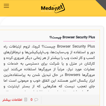
محصولات
توافق‌نامه‌ها
آکادمی مدانت
کتابخانه دیجیتالی
راهکارهای سازمانی
خدمات و محصولات مدانت
خدمات و محصولات مدانت
خدمات و محصولات مدانت
خدمات و محصولات مدانت
خدمات و محصولات مدانت
Browser Security Plus چیست!؟
محصولات
توافق‌نامه‌ها
آکادمی مدانت
کتابخانه دیجیتالی
راهکارهای سازمانی
Browser Security Plus چیست!؟ کرونا، لزوم ارتباطات راه
دسترسی سریع به زیرمجموعه‌های همین منو
دسترسی سریع به زیرمجموعه‌های همین منو
دسترسی سریع به زیرمجموعه‌های همین منو
دسترسی سریع به زیرمجموعه‌های همین منو
دسترسی سریع به زیرمجموعه‌های همین منو
دور و استفاده از وب‌سایت‌ها، وب‌اپلیکیشن‌ها و نرم‌افزارهای
کسب و کار تحت وب را بیشتر از هر زمانی دیگر ضروری کرده و
کارکنان در منزل و یا شرکت برای دسترسی به خدمات و
◈
◈
◈
◈
◈
عملیات مورد نیاز، مرتباً از مرورگرها استفاده می‌کنند این
COBIT
وبینار رایگان ITSM , ESM
توافقنامه خدمات
مقایسه راهکارهای محبوب
سرویس دسک پلاس فارسی
مرورگرها Browsers در حال تبدیل شدن به پراستفاده‌ترین
ابزار یکسال اخیر هستند این اتفاق خوب و میمونی است اما
ITIL
چیستان
سرویس دسک پلاس ابری
برنامه‌ی همکاری در فروش مدانت و توافقنامه بازاریابی
جای تعجب نیست که هکرهایی که از بستر اینترنت و
✦
مرورگرها بیشترین نفع را می‌برند عاشق این وضعیت هستند
ISO/IEC 20000
اصطلاحات و تعاریف مرتبط با ITIL4
پلاگین‌های سرویس دسک پلاس
و خطر همیشگی آنها در کمین افراد و سازمان‌هایی است که
ثبت‌نام در دوره‌های آموزشی تخصصی
0
اطلاعات بیشتر
کازیو
لیست کامل 34 تمرین ITIL4
راهکارهای مدیریتی فناوری اطلاعات برای مراکز آموزشی و دانشگاه‌ها
مرورگر دروازه‌ی ارتباطی کسب و کار آنهاست. آنها به شدت