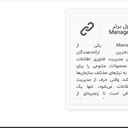
ل برتر
Manage
ManageEngine یکی از
ده‌ترین ارائه‌دهندگان
ای مدیریت فناوری اطلاعات
حصولات متنوعی را برای
ه نیازهای مختلف سازمان‌ها
ند. وقتی حرف از مدیریت
طلاعات می‌شود، تنها یک
فی است تا زنجیره‌ای از
به‌وجود آید — اما
ManageEngine اینجاست تا با ۱۰
0
اطلاعات بیشتر
 خود، جلوی این زنجیره را
بگیرد. ۱۰ محصول برتر ManageEngine
که هر ثانیه اهمیت دارد، این