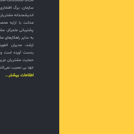
سازمان، برگ افتخار
مانیتورینگ
اندیشمندانه مشتریان 
گزارش‌گی
مدانت با ارایه محصو
پشتیبانی متمرکز، مش
به سایر راهکارهای مشا
حفظ امنیت
ارشد، مدیران انفور
بدست آورده است و ت
مدیریت پچ و
حمایت مشتریان عزیزی
جلوگیری از
خود بی نصیب نمی‌کنن
اطلاعات بیشتر...
ral
امنیت نقا
دستگاه‌ها 
0
پرقدرت و
ریسک‌ها
مدیریت و