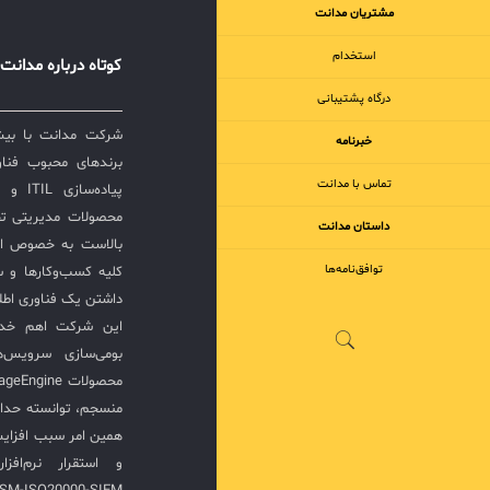
مشتریان مدانت
ابزارها به
کنترل کا
استخدام
کوتاه درباره مدانت
درگاه پشتیبانی
از این محص
خبرنامه
نقطه قوت ت
برندهای محبوب فناور
تماس با مدانت
پیاده‌
تفاوت واقع
محصولات مدیریتی ت
داستان مدانت
بالاست به خصوص ار
توافق‌نامه‌ها
کلیه کسب‌وکارها و س
دلیل ویژگی
داشتن یک فناوری اطلا
مورد توجه 
این شرکت اهم خدما
جدول مقایس
بومی‌سازی سرویس‌
رقیب: محص
منسجم، توانسته حدا
مدیریت ت
همین امر سبب افزا
دارایی، ت
بهره‌وری