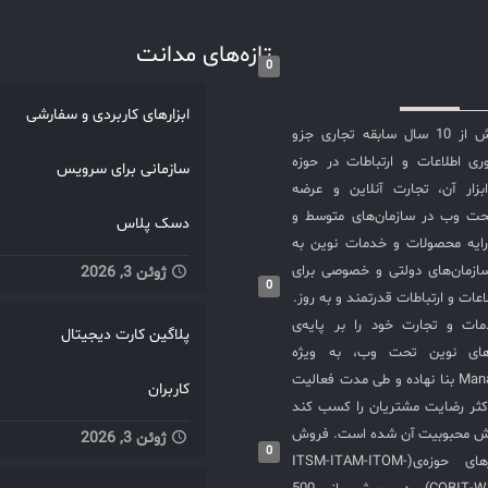
 سازمان‌ها قدرت می‌دهند تا
مل بر شبکه، امنیت، و
تازه‌های مدانت
0
سرویس‌های IT داشته باشند. هر کدام
ولات، نتیجه سال‌ها تجربه و
ابزارهای کاربردی و سفارشی
نوآوری‌اند که مدیریت IT را از دغدغه به
شرکت مدانت با بیش از 10 سال سابقه تجاری جزو
بدیل می‌کنند. حالا وقت آن
ی اطلاعات و ارتباطات در حوزه
سازمانی برای سرویس
است که این ۱۰ محصول را بشناسید و
سازی ITIL و ابزار آن، تجارت آنلاین و عرضه
ی را احساس کنید. در اینجا
حت وب در سازمان‌های متوسط و
دسک پلاس
به معرفی ۱۰ محصول برتر
ایه محصولات و خدمات نوین به
ManageEngine می‌پردازیم که به
ازمان‌های دولتی و خصوصی برای
ژوئن 3, 2026
‌ها و کارایی‌های خاص خود
0
عات و ارتباطات قدرتمند و به روز.
قرار گرفته‌اند همچنین با
ت و تجارت خود را بر پایه‌ی
پلاگین کارت دیجیتال
ه‌ای با دو محصول مشابه یا
های نوین تحت وب، به ویژه
ول حوزه اهمیت این راهکار
محصولات ManageEngine بنا نهاده و طی مدت فعالیت
ServiceDesk Plus ابزار ITIL برای
کاربران
کثر رضایت مشتریان را کسب کند
یکت و درخواست، مدیریت
یش محبوبیت آن شده است. فروش
ژوئن 3, 2026
حلیل داده‌ها و… افزایش
0
و استقرار نرم‌افزارهای حوزه‌ی(ITSM-ITAM-ITOM-
 در رسیدگی به مشکلات و