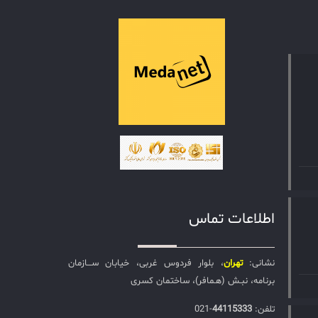
اطلاعات تماس
نشانی:
تهران
، بلوار فردوس غربی، خیابان ســـازمان
برنامه، نبـش (هـمافر)، ساختمان کسری
تلفن:‌
44115333
-021