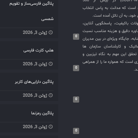
COBIT-WSM-ISO20000-SIEM) در بیش از 500
مدیریت منابع IT OpManager
پلاگین فارسی‌ساز و تقویم
ی است که مدانت به پاس انتخاب
 شبکه، مدیریت پهنای باند،
خود، به آن نائل آمده است.
ری پیشگیری از اختلالات
شمسی
لات باکیفیت، پاسخگویی آنلاین،
شبکه و حفظ کیفیت خدمات IT
اوره دقیق و هزینه مناسب نسبت
ADManager Plus مدیریت کاربران و
ژوئن 3, 2026
0
گروه‌های Active Directory، سیاست‌ها
به، جایگاه ویژه‌ای در بین مدیران
 و نظم ساختار دسترسی‌ها
ماتیک و کارشناسان سازمان ها
هلپ کارت فارسی
در سازمان Patch Manager Plus
حقق این مهم به نگاه تیزبین و
 به‌روزرسانی‌های نرم‌افزاری
 است که همواره ما را از همراهی
ژوئن 3, 2026
 آسیب‌پذیری‌های امنیتی و
0
د.
بهبود عملکرد سیستم‌ها Endpoint
پلاگین دارایی‌های کاربر
Cent مدیریت سخت‌افزار و نرم‌افزار،
ط پایانی کنترل کامل بر
ژوئن 3, 2026
و افزایش امنیت نقطه پایانی
0
PAM36 مدیریت دسترسی‌های
 تحلیل فایروال کاهش
پلاگین رمزنما
ی امنیتی ناشی از
ژوئن 3, 2026
دسترسی‌های غیرمجاز Log360
0
 تحلیل لاگ‌ها، تشخیص