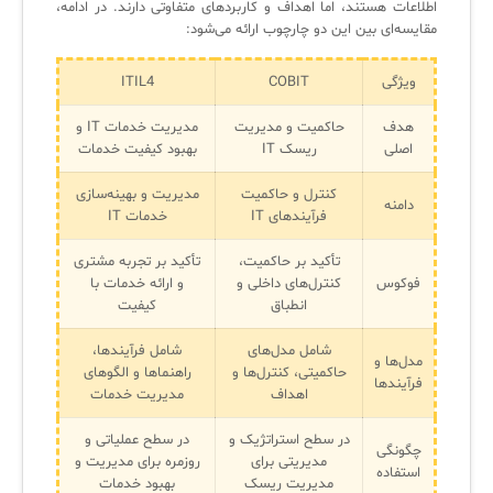
اطلاعات هستند، اما اهداف و کاربردهای متفاوتی دارند. در ادامه،
کازیو
لیست کامل 34 تمرین ITIL4
راهکارهای مدیریتی فناوری اطلاعات برای مراکز آموزشی و دانشگاه‌ها
مقایسه‌ای بین این دو چارچوب ارائه می‌شود:
لیست دوره‌ها
✦
✦
✦
ویژگی
COBIT
ITIL4
مقالات آموزشی
مدیریت خدمات سازمانی
مدیریت خدمات منابع انسانی
آموزش سیستم مدیریت خدمات فناوری اطلاعات
هدف
حاکمیت و مدیریت
مدیریت خدمات IT و
اصلی
ریسک IT
بهبود کیفیت خدمات
CIs Control
سرویس دسک پلاس MSP
نکته‌های کلیدی برای مدیر انفورماتیک
کنترل و حاکمیت
مدیریت و بهینه‌سازی
دامنه
مجموعه راهکارهای آیناک
آموزش‌ ویدیویی مفاهیم سرویس دسک
اندپوینت سنترال [سامانه مدیریت نقاط پایانی]
فرآیندهای IT
خدمات IT
ITIL & SDP
AD360
تأکید بر حاکمیت،
تأکید بر تجربه مشتری
فوکوس
کنترل‌های داخلی و
و ارائه خدمات با
انطباق
کیفیت
◆
◆
شامل مدل‌های
شامل فرآیندها،
مدل‌ها و
Log360 ابزار SIEM
آموزش فارسی ITIL4
حاکمیتی، کنترل‌ها و
راهنماها و الگوهای
فرآیندها
اهداف
مدیریت خدمات
چارچوب ITIL برای همه
برنامه‌ساز هوشمند App Creator
در سطح استراتژیک و
در سطح عملیاتی و
چگونگی
فلافلی_فناوری
سیستم هوشمند مدیریت فروش و فاکتور
مدیریتی برای
روزمره برای مدیریت و
استفاده
مدیریت ریسک
بهبود خدمات