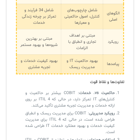
آرشیو دانلودهای مدانت
سامانه مدیریت امنیت اطلاعات
شامل چارچوب‌های
شامل 34 فرآیند و
الگوهای
کنترل، اصول حاکمیتی
تمرکز بر چرخه زندگی
اصلی
✧
و معیارها
خدمات
سلف سرویس کاربران
مبتنی بر اهداف
مبتنی بر بهترین
رویکرد
تجاری و انطباق با
شیوه‌ها و بهبود مستمر
سامانه مدیریت دارایی‌ها [Asset Explorer]
الزامات
سامانه مدیریت پشتیبانی مشتریان
بهبود حاکمیت IT و
بهبود کیفیت خدمات و
پیامدها
مدیریت ریسک
تجربه مشتری
DDI
تفاوت‌ها و نقاط قوت
◉
حاکمیت
vs.
خدمات
: COBIT بیشتر بر حاکمیت و
کنترل‌های IT تمرکز دارد، در حالی که ITIL 4 بر روی
ManageEngine Malware Protection Plus
ارائه خدمات و مدیریت تجربه مشتری تأکید می‌کند.
رویکرد مدیریتی
: COBIT برای مدیریت ریسک و انطباق
سامانه مدیریت دسترسی ممتاز
طراحی شده است، در حالی که ITIL 4 برای مدیریت
کیفیت خدمات و بهبود عملکرد خدمات IT طراحی شده
سامانه مدیریت و مانیتورینگ شبکه
است.
سامانه آزمون آنلاین