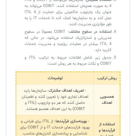
استفاده همزمان
: سازمان‌ها می‌توانند از COBIT و ITIL
4 به صورت همزمان استفاده کنند. COBIT می‌تواند به
عنوان یک چارچوب حاکمیتی برای حمایت از ITIL 4
عمل کند و به سازمان‌ها کمک کند تا خدمات IT را به
طور مؤثرتری مدیریت کنند.
استفاده در سطوح مختلف
: COBIT معمولاً در سطوح
مدیریتی و استراتژیک استفاده می‌شود، در حالی که
ITIL 4 بیشتر در عملیات روزمره و مدیریت خدمات
کاربرد دارد.
جدول زیر شامل اطلاعات مربوط به ترکیب ITIL و
COBIT و نکات مربوط به هر روش است:
روش ترکیب
توضیحات
-
تعریف اهداف مشترک
: سازمان‌ها باید
همسویی
اهداف تجاری خود را تعیین کنند و اطمینان
اهداف
حاصل کنند که هر دو چارچوب (ITIL و
COBIT) به این اهداف همسو هستند.
-
بهینه‌سازی فرآیندها
: از ITIL برای طراحی و
استفاده از
بهبود فرآیندهای خدمات IT و از COBIT برای
فرآیندها و
شناسایی و پیاده‌سازی کنترل‌های مناسب