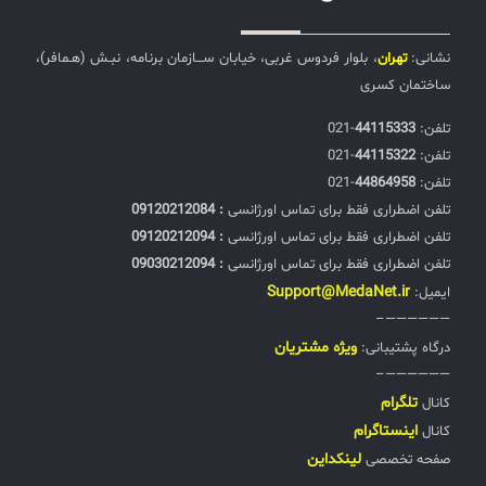
نشانی:
تهران
، بلوار فردوس غربی، خیابان ســـازمان برنامه، نبـش (هـمافر)،
ساختمان کسری
تلفن:‌
44115333
-021
تلفن:‌
44115322
-021
تلفن:‌
44864958
-021
تلفن اضطراری فقط برای تماس اورژانسی
: 09120212084
تلفن اضطراری فقط برای تماس اورژانسی
: 09120212094
تلفن اضطراری فقط برای تماس اورژانسی
: 09030212094
Support@MedaNet.ir
ایمیل:
——————–
ويژه مشتریان
درگاه پشتیبانی:
——————–
تلگرام
کانال
اینستاگرام
کانال
لینکداین
صفحه تخصصی