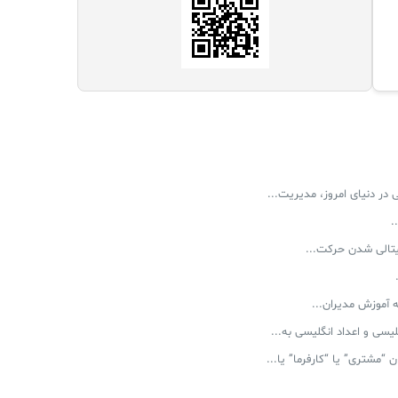
.
یتالی شدن حرکت...
‌ آموزش مدیران...
لیسی و اعداد انگلیسی به...
 “مشتری” یا “کارفرما” یا...