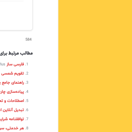
584
مطالب مرتبط برا
فارسی ساز ManageEngine ServiceDesk Plus
sk Plus
تقویم شمسی 
راهنمای جامع پیاده‌سازی AM
پیاده‌سازی چارچوب ITIL در 
اصطلاحات و تعاری
تبدیل آنلاین ا
توافقنامه شرا
هر خدمتی، س