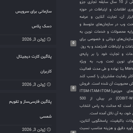
شرکت مدانت با بیش از 10 سال سابقه تجاری جزو
ی اطلاعات و ارتباطات در حوزه
سازمانی برای سرویس
سازی ITIL و ابزار آن، تجارت آنلاین و عرضه
حت وب در سازمان‌های متوسط و
دسک پلاس
ایه محصولات و خدمات نوین به
ازمان‌های دولتی و خصوصی برای
ژوئن 3, 2026
0
عات و ارتباطات قدرتمند و به روز.
ت و تجارت خود را بر پایه‌ی
پلاگین کارت دیجیتال
های نوین تحت وب، به ویژه
محصولات ManageEngine بنا نهاده و طی مدت فعالیت
کاربران
کثر رضایت مشتریان را کسب کند
یش محبوبیت آن شده است. فروش
ژوئن 3, 2026
0
و استقرار نرم‌افزارهای حوزه‌ی(ITSM-ITAM-ITOM-
COBIT-WSM-ISO20000-SIEM) در بیش از 500
پلاگین فارسی‌ساز و تقویم
ی است که مدانت به پاس انتخاب
خود، به آن نائل آمده است.
شمسی
لات باکیفیت، پاسخگویی آنلاین،
اوره دقیق و هزینه مناسب نسبت
ژوئن 3, 2026