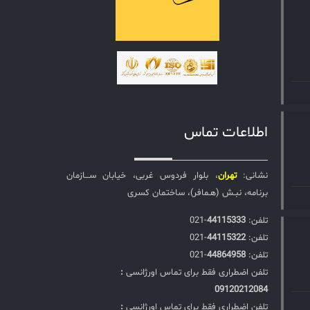
اطلاعات تماس
نشانی:
تهران
، بلوار فردوس غربی، خیابان ســـازمان
برنامه، نبـش (هـمافر)، ساختمان کسری
تلفن:‌
44115333
-021
تلفن:‌
44115322
-021
تلفن:‌
44864958
-021
تلفن اضطراری فقط برای تماس اورژانسی
:
09120212084
تلفن اضطراری فقط برای تماس اورژانسی
: