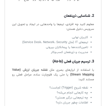
✧
2.
شناسایی ذی‌نفعان
معلوم کنید چه افرادی، تیم‌ها یا واحدهایی در ایجاد و تحویل این
سلف سرویس کاربران
سرویس دخیل هستن:
سامانه مدیریت دارایی‌ها [Asset Explorer]
کاربران نهایی
تیم‌های IT (مثل Service Desk، Network، Security)
سامانه مدیریت پشتیبانی مشتریان
تامین‌کننده‌ها یا پیمانکاران بیرونی
DDI
مدیریت و ذی‌نفعان کسب‌وکار
3.
ترسیم جریان فعلی (As-Is)
◉
با استفاده از ابزارهای بصری مثل
نقشه جریان ارزش (Value
Stream Mapping)
یا حتی یک فلوچارت ساده، مراحل فعلی رو
ManageEngine Malware Protection Plus
مستند کنید:
سامانه مدیریت دسترسی ممتاز
نقطه شروع (Trigger) کجاست؟
چه کارهایی انجام می‌شه؟
سامانه مدیریت و مانیتورینگ شبکه
چه تیم‌هایی درگیر هستن؟
اطلاعات چطور جریان داره؟
سامانه آزمون آنلاین