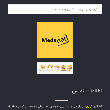
اطلاعات تماس
نشانی:
تهران
، بلوار فردوس غربی، خیابان ســـازمان برنامه، نبـش (هـمافر)،