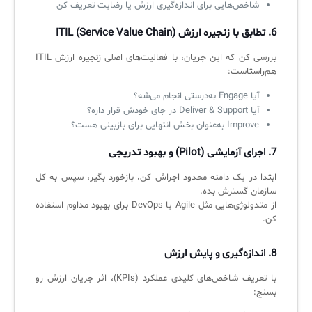
شاخص‌هایی برای اندازه‌گیری ارزش یا رضایت تعریف کن
6.
تطابق با زنجیره ارزش ITIL (Service Value Chain)
بررسی کن که این جریان، با فعالیت‌های اصلی زنجیره ارزش ITIL
هم‌راستاست:
آیا Engage به‌درستی انجام می‌شه؟
آیا Deliver & Support در جای خودش قرار داره؟
Improve به‌عنوان بخش انتهایی برای بازبینی هست؟
7.
اجرای آزمایشی (Pilot) و بهبود تدریجی
ابتدا در یک دامنه محدود اجراش کن، بازخورد بگیر، سپس به کل
سازمان گسترش بده.
از متدولوژی‌هایی مثل Agile یا DevOps برای بهبود مداوم استفاده
کن.
8.
اندازه‌گیری و پایش ارزش
با تعریف شاخص‌های کلیدی عملکرد (KPIs)، اثر جریان ارزش رو
بسنج: