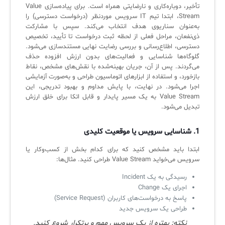
تأخیر، دوباره‌کاری و نارضایتی همراه است. برای پیاده‌سازی Value
لیست دوره‌ها
Stream، ابتدا تیم IT سرویس موردنظر (درخواست دسترسی) را
به‌عنوان سناریوی هدف انتخاب می‌کند. سپس با مشارکت
✦
✦
✦
مقالات آموزشی
ذی‌نفعان، مراحل فعلی از لحظه ثبت درخواست تا تأیید، تخصیص
دسترسی، اطلاع‌رسانی و بررسی رضایت نهایی مستندسازی می‌شود.
مدیریت خدمات سازمانی
مدیریت خدمات منابع انسانی
آموزش سیستم مدیریت خدمات فناوری اطلاعات
گلوگاه‌ها شناسایی و فعالیت‌های بدون ارزش افزوده حذف
می‌گردند. پس از آن، جریان بهینه‌شده با نقش‌های مشخص، نقاط
CIs Control
سرویس دسک پلاس MSP
نکته‌های کلیدی برای مدیر انفورماتیک
بازخورد، و استفاده از ابزارهای اتوماسیون طراحی و به‌صورت آزمایشی
اجرا می‌شود. در نهایت، با پایش مداوم و بهبود تدریجی، این
مجموعه راهکارهای آیناک
آموزش‌ ویدیویی مفاهیم سرویس دسک
اندپوینت سنترال [سامانه مدیریت نقاط پایانی]
Value Stream به یک مسیر پایدار و قابل اتکا برای خلق ارزش
تبدیل می‌شود.
ITIL & SDP
AD360
1.
شناسایی سرویس یا موقعیت کلیدی
◆
◆
ابتدا باید مشخص کنید که برای کدام بخش از کسب‌وکار یا
سرویس می‌خواید Value Stream طراحی کنید. مثال‌ها:
Log360 ابزار SIEM
آموزش فارسی ITIL4
رسیدگی به یک Incident
چارچوب ITIL برای همه
برنامه‌ساز هوشمند App Creator
اجرای یک Change
پاسخ به درخواست‌های کاربران (Service Request)
فلافلی_فناوری
سیستم هوشمند مدیریت فروش و فاکتور
طراحی یک سرویس جدید
نکته: بهتره از یک سرویس مهم و پرتکرار شروع کنید.
آرشیو دانلودهای مدانت
سامانه مدیریت امنیت اطلاعات