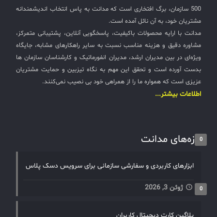
جامع را از مدانت تهیه کنید.
500 سازمان، برگ افتخاری است که مدانت به پاس انتخاب اندیشمندانه
✧
مشتریان خود، به آن نائل آمده است.
مدانت با ارایه محصولات باکیفیت، پاسخگویی آنلاین، پشتیبانی متمرکز،
سلف سرویس کاربران
مشاوره دقیق و هزینه مناسب نسبت به سایر راهکارهای مشابه، جایگاه
ویژه‌ای در بین مدیران ارشد، مدیران انفورماتیک و کارشناسان سازمان ها
سامانه مدیریت دارایی‌ها [Asset Explorer]
بدست آورده است و تحقق این مهم به نگاه تیزبین و حمایت مشتریان
سامانه مدیریت پشتیبانی مشتریان
عزیزی است که همواره ما را از همراهی خود بی نصیب نمی‌کنند.
اطلاعات بیشتر...
DDI
◉
تازه‌های مدانت
0
ManageEngine Malware Protection Plus
سامانه مدیریت دسترسی ممتاز
ابزارهای کاربردی و سفارشی سازمانی برای سرویس دسک پلاس
سامانه مدیریت و مانیتورینگ شبکه
ژوئن 3, 2026
0
سامانه آزمون آنلاین
پلاگین کارت دیجیتال کاربران