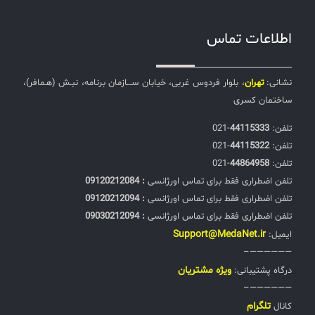
اطلاعات تماس
نشانی:
تهران
، بلوار فردوس غربی، خیابان ســـازمان برنامه، نبـش (هـمافر)،
ساختمان کسری
تلفن:‌
44115333
-021
تلفن:‌
44115322
-021
تلفن:‌
44864958
-021
تلفن اضطراری فقط برای تماس اورژانسی
: 09120212084
تلفن اضطراری فقط برای تماس اورژانسی
: 09120212094
تلفن اضطراری فقط برای تماس اورژانسی
: 09030212094
Support@MedaNet.ir
ایمیل:
——————–
ويژه مشتریان
درگاه پشتیبانی:
——————–
تلگرام
کانال