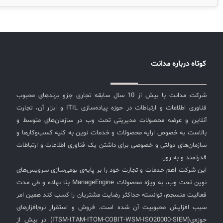
لیست دوره‌ها
پلاس شمسی‌ساز تقویم شمسی سرویس دسک هلپ‌کارت
راهنمای تخصصی ادمین بیشتر بخواهید… زیباتر، سریع‌تر و
✦
✦
✦
مقالات آموزشی
حرفه‌ای‌تر فرم لاگین فرم لاگین بازطراحی شده دیتاشیت آماده
پیکربندی آماده و کامل سرویس بسته آموزشی محتوای
مدیریت خدمات سازمانی
مدیریت خدمات منابع انسانی
آموزش سیستم مدیریت خدمات فناوری اطلاعات
آموزشی بیشتر و بیشتر بخواهید… پخته‌تر، خاطر‌جمع‌تر و
CIs Control
سرویس دسک پلاس MSP
نکته‌های کلیدی برای مدیر انفورماتیک
کوتاه درباره مدانت
آسوده‌تر آموزش+ مدرک آموزش آنلاین/حضوری سرویس
پشتیبانی حمایت با تعداد تیکت نامحدود لایسنس ارایه
مجموعه راهکارهای آیناک
آموزش‌ ویدیویی مفاهیم سرویس دسک
اندپوینت سنترال [سامانه مدیریت نقاط پایانی]
لایسنس نسخه سازمانی بیشتر و بیشتر و بیشتر بخواهید…
شرکت مدانت با بیش از 10 سال سابقه تجاری جزو برندهای محبوب
ITIL & SDP
AD360
کامل‌تر، قوی‌تر و گسترده‌تر استقرار برون‌سپاری کامل
فناوری اطلاعات و ارتباطات در حوزه پیاده‌سازی ITIL و ابزار آن، تجارت
پیاده‌سازی توسعه پکپارچه‌سازی و توسعه محصول مشاوره
آنلاین و عرضه محصولات مدیریتی تحت وب در سازمان‌های متوسط و
ارایه راهکارهای مهندسی ویژگی‌های فارسی‌سازی
◆
◆
بالاست به خصوص ارایه محصولات و خدمات نوین به کلیه کسب‌وکارها و
ManageEngine ServiceDesk Plus مدانت مزایای
سازمان‌های دولتی و خصوصی برای داشتن یک فناوری اطلاعات و ارتباطات
فارسی‌سازی ManageEngine ServiceDesk Plus
Log360 ابزار SIEM
آموزش فارسی ITIL4
قدرتمند و به روز.
فارسی‌سازی نرم‌افزار ManageEngine ServiceDesk Plus، نه
این شرکت اهم خدمات و تجارت خود را بر پایه‌ی بومی‌سازی سرویس‌های
چارچوب ITIL برای همه
برنامه‌ساز هوشمند App Creator
تنها به بهبود تجربه کاربری کمک می‌کند، بلکه به سازمان‌ها این
نوین تحت وب، به ویژه محصولات ManageEngine بنا نهاده و طی مدت
امکان را می‌دهد که از امکانات و قابلیت‌های این ابزار به‌طور
فلافلی_فناوری
سیستم هوشمند مدیریت فروش و فاکتور
فعالیت منسجم، توانسته حداکثر رضایت مشتریان را کسب کند همین امر
کامل بهره‌برداری کنند. با بهره‌گیری از این نسخه فارسی‌سازی
سبب افزایش محبوبیت آن شده است. فروش و استقرار نرم‌افزارهای
شده، سازمان‌ها می‌توانند به‌طور مؤثرتر و کارآمدتری خدمات
آرشیو دانلودهای مدانت
سامانه مدیریت امنیت اطلاعات
حوزه‌ی(ITSM-ITAM-ITOM-COBIT-WSM-ISO20000-SIEM) در بیش از
فناوری اطلاعات خود را مدیریت کنن و چه بهتر این بسته‌ی