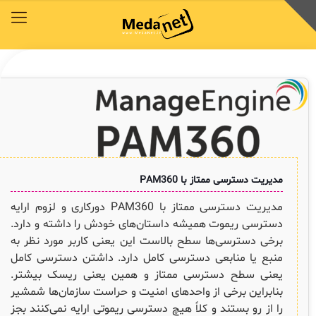
محصولات
توافق‌نامه‌ها
آکادمی مدانت
کتابخانه دیجیتالی
راهکارهای سازمانی
خدمات و محصولات مدانت
خدمات و محصولات مدانت
خدمات و محصولات مدانت
خدمات و محصولات مدانت
خدمات و محصولات مدانت
محصولات
توافق‌نامه‌ها
آکادمی مدانت
کتابخانه دیجیتالی
راهکارهای سازمانی
دسترسی سریع به زیرمجموعه‌های همین منو
دسترسی سریع به زیرمجموعه‌های همین منو
دسترسی سریع به زیرمجموعه‌های همین منو
دسترسی سریع به زیرمجموعه‌های همین منو
دسترسی سریع به زیرمجموعه‌های همین منو
مدیریت دسترسی ممتاز با PAM360
◈
◈
◈
◈
◈
مدیریت دسترسی ممتاز با PAM360 دورکاری و لزوم ارایه
COBIT
وبینار رایگان ITSM , ESM
توافقنامه خدمات
مقایسه راهکارهای محبوب
سرویس دسک پلاس فارسی
دسترسی ریموت همیشه داستان‌های خودش را داشته و دارد.
برخی دسترسی‌ها سطح بالاست این یعنی کاربر مورد نظر به
ITIL
چیستان
سرویس دسک پلاس ابری
برنامه‌ی همکاری در فروش مدانت و توافقنامه بازاریابی
منبع یا منابعی دسترسی کامل دارد. داشتن دسترسی کامل
✦
یعنی سطح دسترسی ممتاز و همین یعنی ریسک بیشتر.
ISO/IEC 20000
اصطلاحات و تعاریف مرتبط با ITIL4
پلاگین‌های سرویس دسک پلاس
بنابراین برخی از واحدهای امنیت و حراست سازمان‌ها شمشیر
ثبت‌نام در دوره‌های آموزشی تخصصی
کازیو
لیست کامل 34 تمرین ITIL4
راهکارهای مدیریتی فناوری اطلاعات برای مراکز آموزشی و دانشگاه‌ها
را از رو بستند و کلاً هیچ دسترسی ریموتی ارایه نمی‌کنند بجز