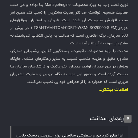
نوین تحت وب، به ویژه محصولات ManageEngine بنا نهاده و طی مدت
شبکه قرارست متصل شوند دارای سطح بالایی از دسترسی
✧
فعالیت منسجم، توانسته حداکثر رضایت مشتریان را کسب کند همین امر
هستند که به دسترسی ممتاز معروف است کنترل این
سبب افزایش محبوبیت آن شده است. فروش و استقرار نرم‌افزارهای
دسترسی‌ها امری بسیار حیاتی است که نمی‌توان از کنار آن
سلف سرویس کاربران
حوزه‌ی(ITSM-ITAM-ITOM-COBIT-WSM-ISO20000-SIEM) در بیش از
گذشت. فرایند مدیریت مجوز دسترسی از مباحث مهم و
500 سازمان، برگ افتخاری است که مدانت به پاس انتخاب اندیشمندانه
کلیدی ISMS و ITIL است. تردیدی نیست که مدیریت
سامانه مدیریت دارایی‌ها [Asset Explorer]
دسترسی همیشه برای سازمان‌ها مقوله‌ی حیاتی، امنیتی و
مشتریان خود، به آن نائل آمده است.
سامانه مدیریت پشتیبانی مشتریان
البته چالش‌برانگیزی است. هر سازمانی با پیمانکاران و
مدانت با ارایه محصولات باکیفیت، پاسخگویی آنلاین، پشتیبانی متمرکز،
شرکت‌های پشتیبان و مشاوران زیادی در ارتباط است علاوه بر
مشاوره دقیق و هزینه مناسب نسبت به سایر راهکارهای مشابه، جایگاه
DDI
آن کارشناسان فناوری و کاربرانی که در ایام دورکاری نیاز به
ویژه‌ای در بین مدیران ارشد، مدیران انفورماتیک و کارشناسان سازمان ها
ریموت روی یک سرور خاص هستند کنترل دسترسی آنها و
بدست آورده است و تحقق این مهم به نگاه تیزبین و حمایت مشتریان
ارایه مجوزات دسترسی و همچنین نظرات بر آنچه آنها در حال
◉
عزیزی است که همواره ما را از همراهی خود بی نصیب نمی‌کنند.
انجامش هستند امری بسیار ضروری است. سوءاستفاده از حق
اطلاعات بیشتر...
ManageEngine Malware Protection Plus
دسترسی از بزرگترین تهدیدات سایبری امروز است که اغلب
منجر به خسارت های پرهزینه می شود و حتی می تواند کسب
سامانه مدیریت دسترسی ممتاز
و کار یا سازمانی را فلج کند. همچنین استفاده از همین حق
سامانه مدیریت و مانیتورینگ شبکه
تازه‌های مدانت
دسترسی یکی از محبوب‌ترین بردارهای حمله در بین
0
هکرهاست. سرویس ManageEngine PAM360 عرضه شده
سامانه آزمون آنلاین
تا از خطرات رو به رشد امنیتی با استفاده از برنامه مدیریت
ابزارهای کاربردی و سفارشی سازمانی برای سرویس دسک پلاس