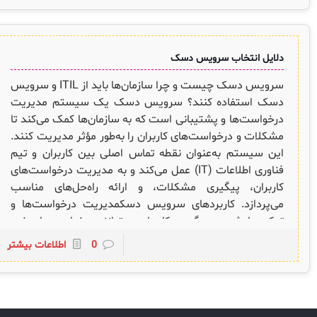
یابند. برای کسب اطلاعات بیشتر و پیاده‌سازی این سرویس، با
لیست دوره‌ها
ما تماس بگیرید و از مشاوره کارشناسان ما بهره‌مند شوید.
✦
✦
✦
مقالات آموزشی
دلایل انتخاب سرویس دسک
مدیریت خدمات سازمانی
مدیریت خدمات منابع انسانی
آموزش سیستم مدیریت خدمات فناوری اطلاعات
سرویس دسک چیست و چرا سازمان‌ها باید از ITIL و سرویس
CIs Control
سرویس دسک پلاس MSP
نکته‌های کلیدی برای مدیر انفورماتیک
دسک استفاده کنند؟ سرویس دسک یک سیستم مدیریت
مجموعه راهکارهای آیناک
آموزش‌ ویدیویی مفاهیم سرویس دسک
اندپوینت سنترال [سامانه مدیریت نقاط پایانی]
درخواست‌ها و پشتیبانی است که به سازمان‌ها کمک می‌کند تا
مشکلات و درخواست‌های کاربران را به‌طور مؤثر مدیریت کنند.
ITIL & SDP
AD360
این سیستم به‌عنوان نقطه تماس اصلی بین کاربران و تیم
فناوری اطلاعات (IT) عمل می‌کند و به مدیریت درخواست‌های
کاربران، پیگیری مشکلات، و ارائه راه‌حل‌های مناسب
◆
◆
می‌پردازد. کاربردهای سرویس دسکمدیریت درخواست‌ها و
Log360 ابزار SIEM
آموزش فارسی ITIL4
تیکت‌ها: ثبت و پیگیری: کاربران می‌توانند درخواست‌های خود
را ثبت کنند و وضعیت آن‌ها را پیگیری کنند. این درخواست‌ها
0
اطلاعات بیشتر
چارچوب ITIL برای همه
برنامه‌ساز هوشمند App Creator
معمولاً شامل مشکلات فنی، درخواست‌های تغییرات، و
درخواست‌های خدمات است.مدیریت تیکت‌ها: هر درخواست
فلافلی_فناوری
سیستم هوشمند مدیریت فروش و فاکتور
به‌عنوان یک “تیکت” ایجاد می‌شود و توسط تیم پشتیبانی
آرشیو دانلودهای مدانت
سامانه مدیریت امنیت اطلاعات
مدیریت و حل می‌شود. تیکت‌ها به‌طور مؤثر دسته‌بندی،