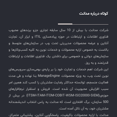
اولویت‌بندی و به افراد مناسب ارجاع داده می‌شوند.پشتیبانی
و حل مشکلات: مدیریت تغییرات و درخواست‌ها: گزارش‌های
✧
کوتاه درباره مدانت
عملکرد: ارائه گزارش‌های جامع از عملکرد سرویس دسک،
شامل زمان‌های پاسخگویی، زمان‌های حل مشکلات، و سایر
سلف سرویس کاربران
شاخص‌های کلیدی عملکرد (KPI).تحلیل داده‌ها: تحلیل
شرکت مدانت با بیش از 10 سال سابقه تجاری جزو برندهای محبوب
سامانه مدیریت دارایی‌ها [Asset Explorer]
داده‌های جمع‌آوری‌شده برای شناسایی الگوها، مشکلات مکرر،
فناوری اطلاعات و ارتباطات در حوزه پیاده‌سازی ITIL و ابزار آن، تجارت
و فرصت‌های بهبود. چرا سازمان‌ها باید از ITIL و سرویس
سامانه مدیریت پشتیبانی مشتریان
آنلاین و عرضه محصولات مدیریتی تحت وب در سازمان‌های متوسط و
دسک استفاده کنند؟ چارچوب ITIL: ITIL (Information
بالاست به خصوص ارایه محصولات و خدمات نوین به کلیه کسب‌وکارها و
DDI
Technology Infrastructure Library) مجموعه‌ای از بهترین
سازمان‌های دولتی و خصوصی برای داشتن یک فناوری اطلاعات و ارتباطات
شیوه‌ها و چارچوب‌هایی است که به بهبود مدیریت خدمات
قدرتمند و به روز.
فناوری اطلاعات کمک می‌کند. ITIL شامل فرآیندهایی برای
◉
این شرکت اهم خدمات و تجارت خود را بر پایه‌ی بومی‌سازی سرویس‌های
مدیریت درخواست‌ها، مدیریت مشکلات، مدیریت تغییرات،
نوین تحت وب، به ویژه محصولات ManageEngine بنا نهاده و طی مدت
و دیگر فرآیندهای مرتبط است.یکپارچگی با ITIL: استفاده از
ManageEngine Malware Protection Plus
فعالیت منسجم، توانسته حداکثر رضایت مشتریان را کسب کند همین امر
سرویس دسک با پیروی از شیوه‌های ITIL، سازمان‌ها را قادر
سبب افزایش محبوبیت آن شده است. فروش و استقرار نرم‌افزارهای
می‌سازد تا خدمات فناوری اطلاعات را به‌طور مؤثرتر مدیریت
سامانه مدیریت دسترسی ممتاز
حوزه‌ی(ITSM-ITAM-ITOM-COBIT-WSM-ISO20000-SIEM) در بیش از
کنند و کیفیت خدمات را بهبود بخشند.افزایش کارایی و
سامانه مدیریت و مانیتورینگ شبکه
500 سازمان، برگ افتخاری است که مدانت به پاس انتخاب اندیشمندانه
بهره‌وری: مدیریت مؤثر: سرویس دسک به سازمان‌ها کمک
می‌کند تا درخواست‌ها و مشکلات را به‌طور مؤثر مدیریت کنند،
مشتریان خود، به آن نائل آمده است.
سامانه آزمون آنلاین
که این امر به افزایش بهره‌وری و کاهش زمان‌های توقف منجر
مدانت با ارایه محصولات باکیفیت، پاسخگویی آنلاین، پشتیبانی متمرکز،