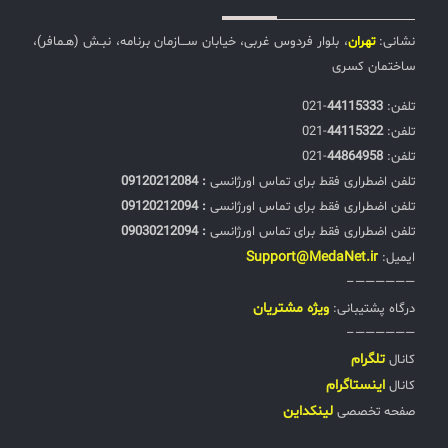
نشانی:
تهران
، بلوار فردوس غربی، خیابان ســـازمان برنامه، نبـش (هـمافر)،
ساختمان کسری
تلفن:‌
44115333
-021
تلفن:‌
44115322
-021
تلفن:‌
44864958
-021
تلفن اضطراری فقط برای تماس اورژانسی
: 09120212084
تلفن اضطراری فقط برای تماس اورژانسی
: 09120212094
تلفن اضطراری فقط برای تماس اورژانسی
: 09030212094
Support@MedaNet.ir
ایمیل:
——————–
ويژه مشتریان
درگاه پشتیبانی:
——————–
تلگرام
کانال
اینستاگرام
کانال
لینکداین
صفحه تخصصی