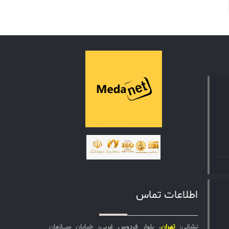
است به همت شرکت مدانت بطور کامل
ارایه شده می‌تواند به بهبود کارایی و
رضایت کاربران کمک شایانی کند.
مدانت چه چیزی به شما می‌دهد؟
فارسی‌ساز فارسی‌ساز سرویس دسک
پلاس شمسی‌ساز تقویم شمسی
سرویس دسک هلپ‌کارت راهنمای
تخصصی ادمین بیشتر بخواهید…
زیباتر، سریع‌تر و حرفه‌ای‌تر فرم لاگین
فرم لاگین بازطراحی شده دیتاشیت
آماده پیکربندی آماده و کامل سرویس
بسته آموزشی محتوای آموزشی بیشتر و
بیشتر بخواهید… پخته‌تر، خاطر‌جمع‌تر و
آسوده‌تر آموزش+ مدرک آموزش آنلاین/
حضوری سرویس پشتیبانی حمایت با
تعداد تیکت نامحدود لایسنس ارایه
اطلاعات تماس
لایسنس نسخه سازمانی بیشتر و
بیشتر و بیشتر بخواهید… کامل‌تر،
قوی‌تر و گسترده‌تر استقرار برون‌سپاری
نشانی:
تهران
، بلوار فردوس غربی، خیابان ســـازمان