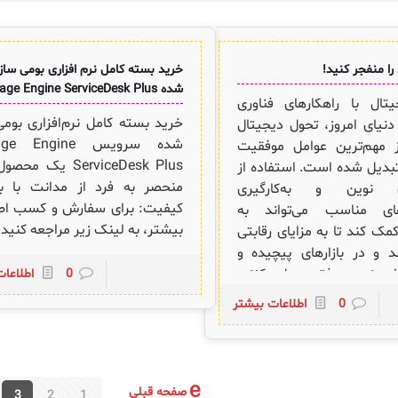
را منفجر کنید!
خرید بسته کامل نرم افزاری بومی ساز
شده Manage Engine ServiceDesk Plus
تال با راهکارهای فناوری
خرید بسته کامل نرم‌افزاری بومی
نیای امروز، تحول دیجیتال
شده سرویس Engine
 مهم‌ترین عوامل موفقیت
ServiceDesk Plus یک مح
تبدیل شده است. استفاده از
منحصر به فرد از مدانت با ب
ای نوین و به‌کارگیری
کیفیت: برای سفارش و کسب اط
‌های مناسب می‌تواند به
بیشتر، به لینک زیر مراجعه کنید:
کمک کند تا به مزایای رقابتی
 و در بازارهای پیچیده و
مروزی موفق عمل کنند.
0
اطلاعا
انت با ارائه راهکارهای
0
اطلاعات بیشتر
ه شما این امکان را می‌دهد که
ثر به تحول دیجیتال دست
زمان خود را به سطح جدیدی
و بهره‌وری برسانید. سازمان
صفحه قبلی
3
2
1