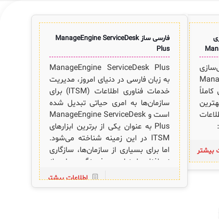
ی
فارسی ساز ManageEngine ServiceDesk
Plus
‌سازی
ManageEngine ServiceDesk Plus
Manage 
به زبان فارسی در دنیای امروز، مدیریت
صول کاملاً
خدمات فناوری اطلاعات (ITSM) برای
هترین
سازمان‌ها به امری حیاتی تبدیل شده
لاعات
است و ManageEngine ServiceDesk
Plus به عنوان یکی از برترین ابزارهای
ITSM در این زمینه شناخته می‌شود.
اما برای بسیاری از سازمان‌ها، سازگاری
ت بیشتر
نرم‌افزار با زبان و فرهنگ محلی از
اهمیت ویژه‌ای برخوردار است. به همین
اطلاعات بیشتر
دلیل، فارسی‌سازی و تقویم شمسی
نرم‌افزار ManageEngine
ServiceDesk Plus که چندین سال