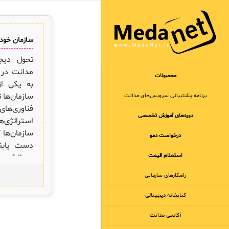
سازمان خود 
تحول دیجی
مدانت در د
محصولات
به یکی از
سازمان‌ها 
برنامه‌ پشتیبانی سرویس‌های مدانت
فناوری‌ه
دوره‌های آموزش تخصصی
استراتژی
سازمان‌ها 
درخواست دمو
دست یابند
استعلام قیمت
پرچالش ا
فناوری مد
راهکارهای سازمانی
نوآورانه، ب
به‌طور مؤ
کتابخانه دیجیتالی
یابید و سا
آکادمی مدانت
از کارایی 