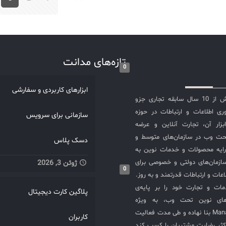
جر کنید! آیا آماده‌اید تا
د را به یک سطح جدید از
وفقیت برسانید؟ با راهکارهای
انت، می‌توانید فرآیندهای
ه کنید، بهبود قابل توجهی در
تازه‌های مدانت
‌وکار خود ایجاد کنید و از
0
تی بهره‌برداری کنید. فناوری
 شما کمک می‌کند تا با
ابزارهای کاربردی و سفارشی
از ابزارهای پیشرفته و
شرکت مدانت با بیش از 10 سال سابقه تجاری جزو
ای به‌روز، سازمان خود را به
ی اطلاعات و ارتباطات در حوزه
سازمانی برای سرویس
وفق از تحول دیجیتال تبدیل
سازی ITIL و ابزار آن، تجارت آنلاین و عرضه
ای تحول دیجیتال راهکارهای
حت وب در سازمان‌های متوسط و
دسک پلاس
دانت برای شروع تحول
ایه محصولات و خدمات نوین به
بهره‌برداری از راهکارهای
ازمان‌های دولتی و خصوصی برای
ژوئن 3, 2026
0
نت، به وب‌سایت ما مراجعه
عات و ارتباطات قدرتمند و به روز.
ارشناسان ما در ارتباط باشید.
ت و تجارت خود را بر پایه‌ی
پلاگین کارت دیجیتال
تال، گامی به سوی موفقیت
های نوین تحت وب، به ویژه
ست که با مدانت، به‌راحتی
محصولات ManageEngine بنا نهاده و طی مدت فعالیت
کاربران
به آن دست یابید.
کثر رضایت مشتریان را کسب کند