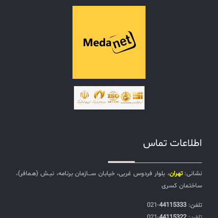
اطلاعات تماس
نشانی:
تهران
، بلوار فردوس غربی، خیابان ســـازمان برنامه، نبـش (هـمافر)،
ساختمان کسری
تلفن:‌
44115333
-021
تلفن:‌
44115322
-021