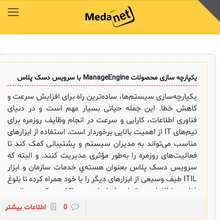
محصولات
توافق‌نامه‌ها
آکادمی مدانت
کتابخانه دیجیتالی
راهکارهای سازمانی
خدمات و محصولات مدانت
خدمات و محصولات مدانت
خدمات و محصولات مدانت
خدمات و محصولات مدانت
خدمات و محصولات مدانت
یکپارچه سازی محصولات ManageEngine با سرویس دسک پلاس
محصولات
توافق‌نامه‌ها
آکادمی مدانت
کتابخانه دیجیتالی
راهکارهای سازمانی
یکپارچه‌سازی سیستم‌ها، ساده‌ترین راه برای افزایش سرعت و
کاهش خطا. این جمله حیاتی بسیار مهم است و در دنیای
دسترسی سریع به زیرمجموعه‌های همین منو
دسترسی سریع به زیرمجموعه‌های همین منو
دسترسی سریع به زیرمجموعه‌های همین منو
دسترسی سریع به زیرمجموعه‌های همین منو
دسترسی سریع به زیرمجموعه‌های همین منو
فناوری اطلاعات، کارایی و سرعت در انجام وظایف روزمره برای
تیم‌های IT از اهمیت بالایی برخوردار است. استفاده از ابزارهای
◈
◈
◈
◈
◈
مناسب می‌تواند به مدیران سیستم و پشتیبانی کمک کند تا
فعالیت‌های روزمره را به‌طور مؤثری مدیریت کنند. و البته که
COBIT
وبینار رایگان ITSM , ESM
توافقنامه خدمات
مقایسه راهکارهای محبوب
سرویس دسک پلاس فارسی
سرویس دسک پلاس بعنوان هسته‌ي خدمات سازمان و ابزار
ITIL
چیستان
سرویس دسک پلاس ابری
برنامه‌ی همکاری در فروش مدانت و توافقنامه بازاریابی
ITIL طیف وسیعی از ابزارهای دیگر را با خود همراه کرده تا بلوغ
فناوری اطلاعات سازمان شما را به حداکثر ممکن برساند و
✦
ISO/IEC 20000
اصطلاحات و تعاریف مرتبط با ITIL4
پلاگین‌های سرویس دسک پلاس
سهولت و ارزش و سرعت و امنیت را در یک بستر واحد ارایه
0
اطلاعات بیشتر
ثبت‌نام در دوره‌های آموزشی تخصصی
کند. ادغام با سیستم‌های شخص ثالث (Third-Party
کازیو
لیست کامل 34 تمرین ITIL4
راهکارهای مدیریتی فناوری اطلاعات برای مراکز آموزشی و دانشگاه‌ها