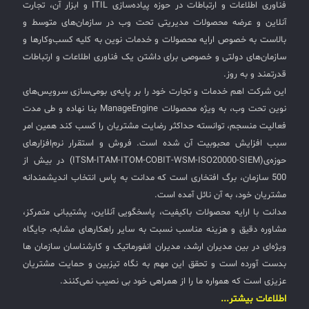
فناوری اطلاعات و ارتباطات در حوزه پیاده‌سازی ITIL و ابزار آن، تجارت
طریق فرآیند پشتیبانی فناوری اطلاعات را تسهیل می‌نماید.
آنلاین و عرضه محصولات مدیریتی تحت وب در سازمان‌های متوسط و
معماری و نحوه عملکرد در این راهکار، یک Agent بر روی
بالاست به خصوص ارایه محصولات و خدمات نوین به کلیه کسب‌وکارها و
سیستم مقصد نصب می‌شود و به جای دریافت اتصال
سازمان‌های دولتی و خصوصی برای داشتن یک فناوری اطلاعات و ارتباطات
مستقیم، خود به صورت خروجی به Gateway متصل می‌گردد.
قدرتمند و به روز.
این روش که تحت عنوان Reverse Connection شناخته
این شرکت اهم خدمات و تجارت خود را بر پایه‌ی بومی‌سازی سرویس‌های
می‌شود، سبب می‌شود حتی در شرایطی که مقصد پشت NAT
نوین تحت وب، به ویژه محصولات ManageEngine بنا نهاده و طی مدت
یا فایروال قرار دارد، ارتباط بدون مشکل برقرار گردد. Gateway
فعالیت منسجم، توانسته حداکثر رضایت مشتریان را کسب کند همین امر
در ابتدا وظیفه برقراری ارتباط اولیه و احراز هویت را بر عهده
سبب افزایش محبوبیت آن شده است. فروش و استقرار نرم‌افزارهای
دارد و پس از آن ارتباط مستقیم میان Viewer و Agent ایجاد
حوزه‌ی(ITSM-ITAM-ITOM-COBIT-WSM-ISO20000-SIEM) در بیش از
می‌شود. قابلیت‌ها و ویژگی‌ها این نرم‌افزار از امکاناتی نظیر
پشتیبانی چند مانیتوره، رمزنگاری پیشرفته برای امنیت
500 سازمان، برگ افتخاری است که مدانت به پاس انتخاب اندیشمندانه
داده‌ها، ضبط جلسات، مدیریت متمرکز از طریق سرور، و
مشتریان خود، به آن نائل آمده است.
تنظیمات دسترسی و
[…]
مدانت با ارایه محصولات باکیفیت، پاسخگویی آنلاین، پشتیبانی متمرکز،
مشاوره دقیق و هزینه مناسب نسبت به سایر راهکارهای مشابه، جایگاه
ویژه‌ای در بین مدیران ارشد، مدیران انفورماتیک و کارشناسان سازمان ها
بدست آورده است و تحقق این مهم به نگاه تیزبین و حمایت مشتریان
عزیزی است که همواره ما را از همراهی خود بی نصیب نمی‌کنند.
اطلاعات بیشتر...