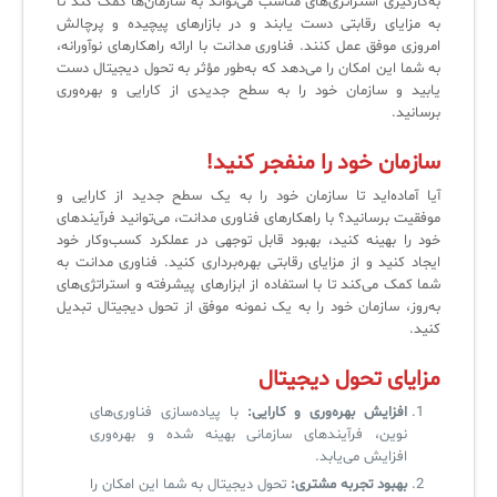
به‌کارگیری استراتژی‌های مناسب می‌تواند به سازمان‌ها کمک کند تا
به مزایای رقابتی دست یابند و در بازارهای پیچیده و پرچالش
لیست دوره‌ها
امروزی موفق عمل کنند. فناوری مدانت با ارائه راهکارهای نوآورانه،
به شما این امکان را می‌دهد که به‌طور مؤثر به تحول دیجیتال دست
✦
✦
✦
مقالات آموزشی
یابید و سازمان خود را به سطح جدیدی از کارایی و بهره‌وری
برسانید.
مدیریت خدمات سازمانی
مدیریت خدمات منابع انسانی
آموزش سیستم مدیریت خدمات فناوری اطلاعات
سازمان خود را منفجر کنید!
CIs Control
سرویس دسک پلاس MSP
نکته‌های کلیدی برای مدیر انفورماتیک
آیا آماده‌اید تا سازمان خود را به یک سطح جدید از کارایی و
مجموعه راهکارهای آیناک
آموزش‌ ویدیویی مفاهیم سرویس دسک
اندپوینت سنترال [سامانه مدیریت نقاط پایانی]
موفقیت برسانید؟ با راهکارهای فناوری مدانت، می‌توانید فرآیندهای
خود را بهینه کنید، بهبود قابل توجهی در عملکرد کسب‌وکار خود
ITIL & SDP
AD360
ایجاد کنید و از مزایای رقابتی بهره‌برداری کنید. فناوری مدانت به
شما کمک می‌کند تا با استفاده از ابزارهای پیشرفته و استراتژی‌های
به‌روز، سازمان خود را به یک نمونه موفق از تحول دیجیتال تبدیل
◆
◆
کنید.
Log360 ابزار SIEM
آموزش فارسی ITIL4
مزایای تحول دیجیتال
چارچوب ITIL برای همه
برنامه‌ساز هوشمند App Creator
افزایش بهره‌وری و کارایی:
با پیاده‌سازی فناوری‌های
نوین، فرآیندهای سازمانی بهینه شده و بهره‌وری
فلافلی_فناوری
سیستم هوشمند مدیریت فروش و فاکتور
افزایش می‌یابد.
بهبود تجربه مشتری:
تحول دیجیتال به شما این امکان را
آرشیو دانلودهای مدانت
سامانه مدیریت امنیت اطلاعات