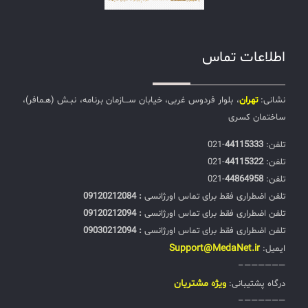
اطلاعات تماس
نشانی:
تهران
، بلوار فردوس غربی، خیابان ســـازمان برنامه، نبـش (هـمافر)،
ساختمان کسری
تلفن:‌
44115333
-021
تلفن:‌
44115322
-021
تلفن:‌
44864958
-021
تلفن اضطراری فقط برای تماس اورژانسی
: 09120212084
تلفن اضطراری فقط برای تماس اورژانسی
: 09120212094
تلفن اضطراری فقط برای تماس اورژانسی
: 09030212094
Support@MedaNet.ir
ایمیل:
——————–
ويژه مشتریان
درگاه پشتیبانی:
——————–