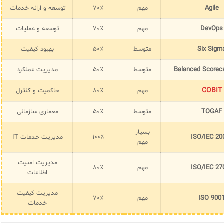
Agile
مهم
۷۰٪
توسعه و ارائه خدمات
DevOps
مهم
۷۰٪
توسعه و عملیات
Six Sigm
متوسط
۵۰٪
بهبود کیفیت
Balanced Scorec
متوسط
۵۰٪
مدیریت عملکرد
COBIT
مهم
۸۰٪
حاکمیت و کنترل
TOGAF
متوسط
۵۰٪
معماری سازمانی
بسیار
ISO/IEC 20
۱۰۰٪
مدیریت خدمات IT
مهم
مدیریت امنیت
ISO/IEC 27
مهم
۸۰٪
اطلاعات
مدیریت کیفیت
ISO 900
مهم
۷۰٪
خدمات