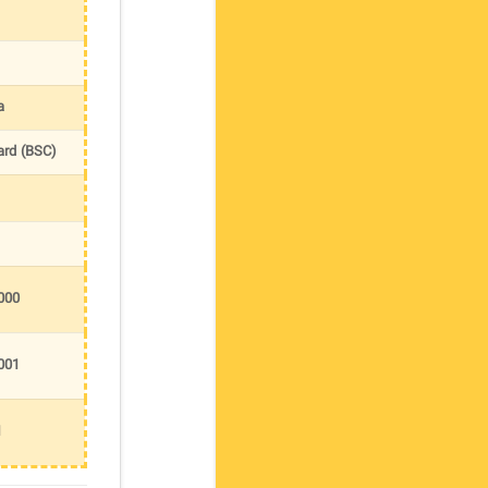
a
ard (BSC)
000
001
1