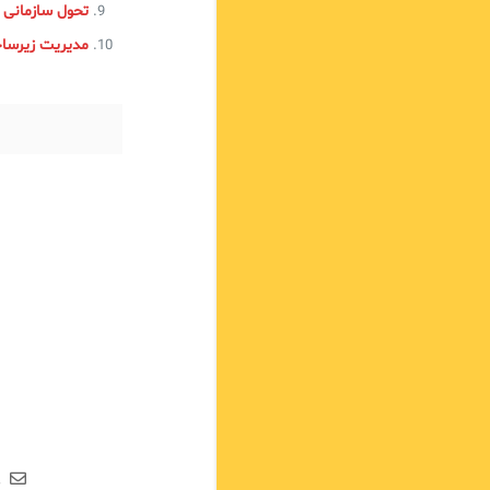
تحول سازمانی از APQC به 4
مدیریت زیرساخت و پلتفرم (m Management
ع