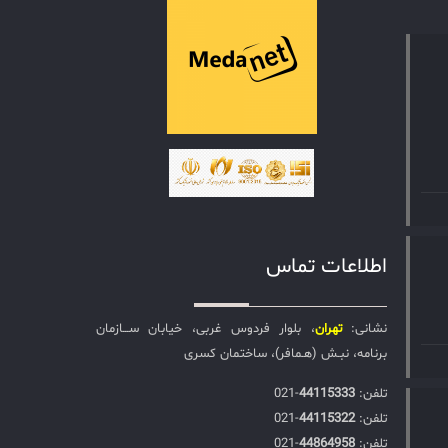
اطلاعات تماس
نشانی:
تهران
، بلوار فردوس غربی، خیابان ســـازمان
برنامه، نبـش (هـمافر)، ساختمان کسری
تلفن:‌
44115333
-021
تلفن:‌
44115322
-021
تلفن:‌
44864958
-021