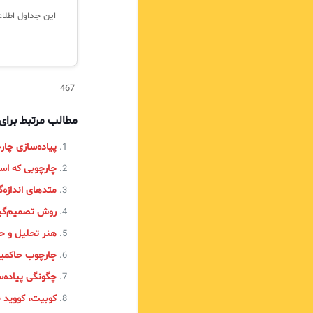
این جداول اطلاعات کا
467
مطالب مرتبط برا
پیاده‌سازی چارچوب ITIL در 
چارچوبی که اس
متدهای اندازه‌گی
روش تصمیم‌گیری و حل مش
هنر تحلیل و ح
چارچوب حاکمیتی COBIT و ترکیبش ب
چگونگی پیاده‌سازی چارچوب TIL‌
کوبیت، کووید 