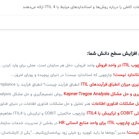
ملی را درباره روش‌ها و استانداردهای مرتبط با ITIL 4 ارائه می‌دهند
ی افزایش سطح دانش شما:
واحد فروش
واحد فروش، دخل هر سازمان است. محلی برای وارد کردن...
تاندارد نیست!
چارچوبی که استاندارد نیست! در دنیای پیچیده و پویای امروز،...
ری میزان انطباق فرآیندهای ITIL
انطباق فرآیند چیست؟ انطباق فرآیند یا Process Compliance به معنای...
کل Kepner-Tregoe Analysis
روش تصمیم‌گیری و حل مشکل Kepner-Tregoe Analysis تصور کنید شبکه‌ای...
ل مشکلات فناوری اطلاعات
هنر تحلیل و حل مشکلات فناوری اطلاعات در دنیای فناوری
ا ITIL4
چارچوب حاکمیتی COBIT و ترکیبش با ITIL4 مفاهیم کلیدی کوبیت...
I برای واحد منابع انسانی HR
در بخشی از مدیریت خدمات سازمانی ESM، مدیریت خدمات منابع
نیست!
مدیر:”بچه‌ها ما باید کووید رو خیلی زود پیاده‌سازی‌کنیم….”یکی از کارشناسان:”.