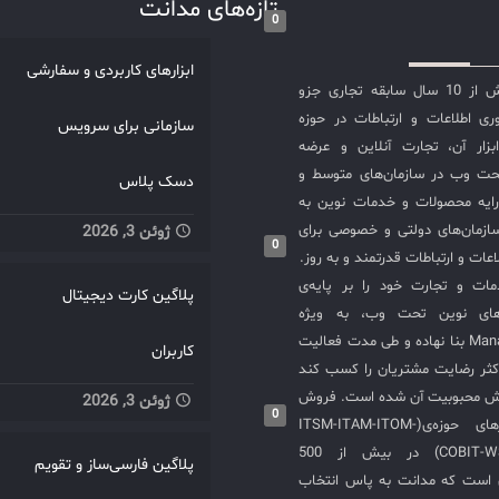
تازه‌های مدانت
0
ابزارهای کاربردی و سفارشی
شرکت مدانت با بیش از 10 سال سابقه تجاری جزو
ی اطلاعات و ارتباطات در حوزه
سازمانی برای سرویس
سازی ITIL و ابزار آن، تجارت آنلاین و عرضه
حت وب در سازمان‌های متوسط و
دسک پلاس
ایه محصولات و خدمات نوین به
ازمان‌های دولتی و خصوصی برای
ژوئن 3, 2026
0
عات و ارتباطات قدرتمند و به روز.
ت و تجارت خود را بر پایه‌ی
پلاگین کارت دیجیتال
های نوین تحت وب، به ویژه
محصولات ManageEngine بنا نهاده و طی مدت فعالیت
کاربران
کثر رضایت مشتریان را کسب کند
یش محبوبیت آن شده است. فروش
ژوئن 3, 2026
0
و استقرار نرم‌افزارهای حوزه‌ی(ITSM-ITAM-ITOM-
COBIT-WSM-ISO20000-SIEM) در بیش از 500
پلاگین فارسی‌ساز و تقویم
ی است که مدانت به پاس انتخاب