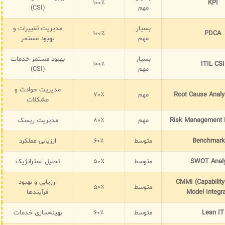
۱۰۰٪
KPI
مهم
(CSI)
بسیار
مدیریت تغییرات و
۱۰۰٪
PDCA
مهم
بهبود مستمر
بسیار
بهبود مستمر خدمات
۱۰۰٪
ITIL CSI
مهم
(CSI)
مدیریت حوادث و
Root Cause Analy
مهم
۷۰٪
مشکلات
Risk Management 
مهم
۸۰٪
مدیریت ریسک
Benchmark
متوسط
۶۰٪
ارزیابی عملکرد
SWOT Analy
متوسط
۵۰٪
تحلیل استراتژیک
CMMI (Capability
ارزیابی و بهبود
متوسط
۵۰٪
Model Integra
فرآیندها
Lean IT
متوسط
۶۰٪
بهینه‌سازی خدمات