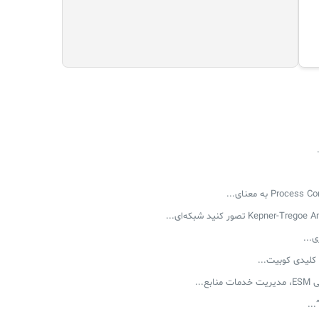
...
...
..