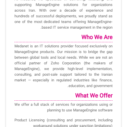
کازیو
لیست کامل 34 تمرین ITIL4
راهکارهای مدیریتی فناوری اطلاعات برای مراکز آموزشی و دانشگاه‌ها
supporting ManageEngine solutions for organizations
لیست دوره‌ها
across Iran. With over a decade of experience and
hundreds of successful deployments, we proudly stand as
✦
✦
✦
مقالات آموزشی
one of the most dedicated teams offering ManageEngine-
based IT service management in the region.
مدیریت خدمات سازمانی
مدیریت خدمات منابع انسانی
آموزش سیستم مدیریت خدمات فناوری اطلاعات
Who We Are
CIs Control
سرویس دسک پلاس MSP
نکته‌های کلیدی برای مدیر انفورماتیک
Medanet is an IT solutions provider focused exclusively on
ManageEngine products. Our mission is to bridge the gap
مجموعه راهکارهای آیناک
آموزش‌ ویدیویی مفاهیم سرویس دسک
اندپوینت سنترال [سامانه مدیریت نقاط پایانی]
between global tools and local needs. While we are not an
official partner of Zoho Corporation (the makers of
ITIL & SDP
AD360
ManageEngine), we provide high-level implementation,
consulting, and post-sale support tailored to the Iranian
market — especially in regulated industries like finance,
◆
◆
education, and government.
Log360 ابزار SIEM
آموزش فارسی ITIL4
What We Offer
We offer a full stack of services for organizations using or
چارچوب ITIL برای همه
برنامه‌ساز هوشمند App Creator
planning to use ManageEngine software
فلافلی_فناوری
سیستم هوشمند مدیریت فروش و فاکتور
Product Licensing (consulting and procurement, including
workaround solutions under sanction limitations)
آرشیو دانلودهای مدانت
سامانه مدیریت امنیت اطلاعات