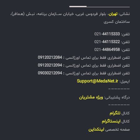
نشانی:
تهران
، بلوار فردوس غربی، خیابان ســـازمان برنامه، نبـش (هـمافر)،
ساختمان کسری
تلفن:‌
44115333
-021
تلفن:‌
44115322
-021
تلفن:‌
44864958
-021
تلفن اضطراری فقط برای تماس اورژانسی
: 09120212084
تلفن اضطراری فقط برای تماس اورژانسی
: 09120212094
تلفن اضطراری فقط برای تماس اورژانسی
: 09030212094
Support@MedaNet.ir
ایمیل:
——————–
ويژه مشتریان
درگاه پشتیبانی:
——————–
تلگرام
کانال
اینستاگرام
کانال
لینکداین
صفحه تخصصی