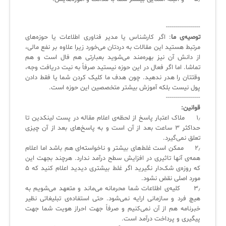
آرشیو دانلودهای مدانت
سامانه مدیریت امنیت اطلاعات
-----------------
✧
توصیه‌ی ما
: اگر کارشناس یا مدیر فناوری اطلاعات یا حوزه‌های
مرتبط هستید این مقالات به دردتان می‌خورد زیرا علاوه بر نفع مالی،
سلف سرویس کاربران
از دانش آن نیز بهره‌مند می‌شوید بعبارتی هم فال است و هم
تماشا. اما اگر فعال در این حوزه نیستید صرفاً به نیت دریافت وجه،
سامانه مدیریت دارایی‌ها [Asset Explorer]
وقتتان را هدر ندهید. چون هدف ما کلیک کردن شما یا فقط دادن
پول نیست بلکه آموزش بیشتر متخصصین این حوزه است.
سامانه مدیریت پشتیبانی مشتریان
-----------------
قوانین:
DDI
۱٫ ملاک اعتبار پاسخ از لحظه‌ی اعلام مقاله در پست لینکدین تا
حداکثر ۳ ساعت بعد از آن است و به پاسخ‌های بعد از آن چیزی
تعلق نمی‌گیرد.
◉
۲٫ ممکن است غلط‌های بیشتر و ناخواسته‌ای هم باشد اما اعلام
همه‌ی آنها تاثیری در افزایش سطح درآمد ندارد. هرچند بجهت این
ManageEngine Malware Protection Plus
که روزه‌ی شک‌دار نگیرید اگر غلط بیشتری دیدید اعلام کنید که ۵
مورد اصلی نقض نشود.
سامانه مدیریت دسترسی ممتاز
۳٫ کلیه‌ی اطلاعات شما محرمانه می‌ماند و متعهد می‌شویم به
هیچ فرد و سازمانی ارایه نمی‌شود. حتی استفاده‌ی تبلیغاتی نظیر
سامانه مدیریت و مانیتورینگ شبکه
خبرنامه هم از آن نمی‌کنیم و صرفاً جهت احراز هویت شما جهت
پیگیری و پرداخت درآمد است.
سامانه آزمون آنلاین