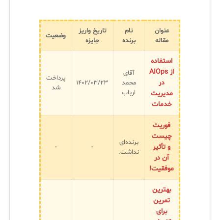
عنوان
نام
تاریخ واریز
وضعیت
مقاله
برنده
جایزه
استفاده
از AIOps
آقای
پرداخت
در
محمد
۱۴۰۲/۰۳/۲۳
شد
ارباب
مدیریت
خدمات
فوریت
چیست
برنده‌ای
و تأثیر
-
-
نداشت.
آن در
موفقیت!
بهترین
تمرین
برای