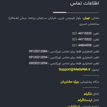
اطلاعات تماس
نشانی:
تهران
، بلوار فردوس غربی، خیابان ســـازمان برنامه، نبـش (هـمافر)،
ساختمان کسری
تلفن:‌
44115333
-021
تلفن:‌
44115322
-021
تلفن:‌
44864958
-021
تلفن اضطراری فقط برای تماس اورژانسی
: 09120212084
تلفن اضطراری فقط برای تماس اورژانسی
: 09120212094
تلفن اضطراری فقط برای تماس اورژانسی
: 09030212094
Support@MedaNet.ir
ایمیل:
——————–
ويژه مشتریان
درگاه پشتیبانی:
——————–
تلگرام
کانال
اینستاگرام
کانال
لینکداین
صفحه تخصصی