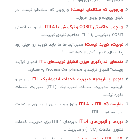
سازمان است. محلی برای وارد کردن...
چارچوبی که استاندارد نیست!
چارچوبی که استاندارد نیست! در
دنیای پیچیده و پویای امروز،...
چارچوب حاکمیتی COBIT و ترکیبش با ITIL4
چارچوب حاکمیتی
COBIT و ترکیبش با ITIL4 مفاهیم کلیدی کوبیت...
کوبیت، کووید نیست!
مدیر:”بچه‌ها ما باید کووید رو خیلی زود
پیاده‌سازی‌کنیم….”یکی از کارشناسان:”...
متدهای اندازه‌گیری میزان انطباق فرآیندهای ITIL
انطباق فرآیند
چیست؟ انطباق فرآیند یا Process Compliance به معنای...
مفهوم و تاریخچه مدیریت خدمات انفورماتیک ITIL
مفهوم و
تاریخچه مدیریت خدمات انفورماتیک (ITIL) مدیریت خدمات
انفورماتیک...
مقایسه ITIL v3 با ITIL4
هنوز هم بسیاری از مدیران در تفاوت
بین نسخه‌های ITIL...
دوره‌ها و آزمون‌های ITIL4
دوره‌های ITIL4 برای مدیریت خدمات
فناوری اطلاعات (ITSM) و مدیریت...