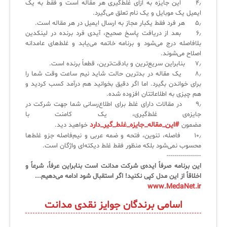
۴٫ این جایزه به ازای غلط‌گیری هر مقاله است و فقط به یک
ایمیل یک موبایل و یک نام تعلق می‌گیرد.
۵٫ هر فرد فقط یکبار مجاز به ارسال ایمیل در هر مقاله است.
۶٫ بعد از دریافت پاسخ صحیح، آیدی فرد برنده در لینکدین
بلافاصله درج می‌شود و برنامه خاتمه می‌یابد و غلط‌های عامدانه
اصلاح می‌شوند.
۷٫ بنابراین سریع‌ترین و بادقت‌ترین، قطعاً برنده است.
۸٫ یک مقاله در بدترین حالت شاید نیم ساعت وقت شما را
برای خواندن بگیرد. اما اگر دقیق بخوانید هم درآمد کسب کردید و
هم چیزی به اطلاعاتتان افزوده شده.
۹٫ در مقالات دارای غلط برای اطلاع‌رسانی شما جهت شرکت در
جایزه‌ی غلط‌گیری، یک کامنت با
#این_مقاله_جایزه_غلط_گیر_دارد
مضمون
خواهید دید.
۱۰٫ فاصله، تنوین، فتحه و ضمه عربی و نیم‌فاصله جزو غلط‌ها
محسوب نمی‌شود بلکه منظور فقط غلط دیکته‌‌ای واژگان است.
-----------------
این برنامه صرفاً ایده‌ی شرکت مدانت است بنابراین عرفاً، شرعاً و
اخلاقاً از این مدل کپی نکنید! اگر استقبال شود ادامه می‌دهیم...
www.MedaNet.ir
اسامی برندگان جوایز نقدی مدانت