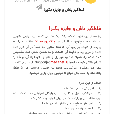
[ مجری تخصصی پیاده‌سازی چارچوب ITIL و تحول دیجیتال ]
کازیو
لیست کامل 34 تمرین ITIL4
راهکارهای مدیریتی فناوری اطلاعات برای مراکز آموزشی و دانشگاه‌ها
غلط‌‌گیر باش و جایزه بگیر!
لیست دوره‌ها
✦
✦
✦
مقالات آموزشی
غلط‌گیر باش و جایزه بگیر!
مدیریت خدمات سازمانی
مدیریت خدمات منابع انسانی
آموزش سیستم مدیریت خدمات فناوری اطلاعات
برنامه از این قرارست که لینک یک مقاله‌ی تخصصی حوزه‌ی فناوری
CIs Control
سرویس دسک پلاس MSP
نکته‌های کلیدی برای مدیر انفورماتیک
لینکدین مدانت
اطلاعات بویژه چارچوب ITIL را در
منتشر می‌کنیم
و بعد از کلیک بر روی آن،
۵ غلط املای
ی که عمداً در آن قرار داده
مجموعه راهکارهای آیناک
آموزش‌ ویدیویی مفاهیم سرویس دسک
اندپوینت سنترال [سامانه مدیریت نقاط پایانی]
شده را می‌یابید و
دقیقاً آن کلمات را به همان شکل غلط تشخیص
داده شده به همراه شماره موبایل و نام و نام‌خانوادگی‌ و شماره
ITIL & SDP
AD360
medanet.ir
شبای بانکی خود به ایمیلSupport[at]
ارسال می‌کنید.
یک کد رهگیری می‌گیرید.
درصورت حدس درست هر ۵ غلط،
بلافاصله به حسابتان مبلغ ۵ میلیون ریال واریز می‌شود.
◆
◆
-----------------
هدف از این کار؟
Log360 ابزار SIEM
آموزش فارسی ITIL4
۱٫ افزایش سطح دقت شما.
۲٫ خوانش دقیق و کامل مطالب رایگان آموزشی مدانت که ۹۹٪
چارچوب ITIL برای همه
برنامه‌ساز هوشمند App Creator
این مطالب برای بارنخست در ایران تولید و منتشر شده.
۳٫ افزایش سطح علمی دانش فناوری شما.
فلافلی_فناوری
سیستم هوشمند مدیریت فروش و فاکتور
۴٫ کسب درآمد برای شما.
۵٫ و البته آشنایی بیشتر شما با مدانت و آموزه‌هایش.