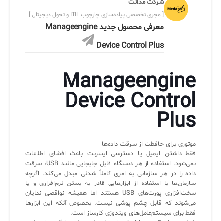
شرکت مدانت
لیست دوره‌ها
[ مجری تخصصی پیاده‌سازی چارچوب ITIL و تحول دیجیتال ]
معرفی محصول جدید Manageengine
✦
✦
✦
مقالات آموزشی
Device Control Plus
مدیریت خدمات سازمانی
مدیریت خدمات منابع انسانی
آموزش سیستم مدیریت خدمات فناوری اطلاعات
CIs Control
سرویس دسک پلاس MSP
نکته‌های کلیدی برای مدیر انفورماتیک
Manageengine
مجموعه راهکارهای آیناک
آموزش‌ ویدیویی مفاهیم سرویس دسک
اندپوینت سنترال [سامانه مدیریت نقاط پایانی]
Device Control
ITIL & SDP
AD360
Plus
◆
◆
موتوری برای حافظت از سرقت داده‌ها
فقط داشتن ایمیل یا دسترسی اینترنت باعث افشای اطلاعات
Log360 ابزار SIEM
آموزش فارسی ITIL4
نمی‌شود. استفاده از هر دستگاه قابل جابجایی مانند USB، سرقت
داده را در هر سازمانی به امری کاملاً شدنی مبدل می‌کند. اگرچه
چارچوب ITIL برای همه
برنامه‌ساز هوشمند App Creator
سازمان‌ها با استفاده از ابزارهایی قادر به بستن نرم‌افزاری و یا
سخت‌افزاری پورت‌های USB هستند اما همیشه نواقصی نمایان
فلافلی_فناوری
سیستم هوشمند مدیریت فروش و فاکتور
می‌شوند که قابل چشم پوشی نیست. بخصوص آنکه این ابزارها
فقط برای سیستم‌عامل‌های ویندوزی کارساز است.
آرشیو دانلودهای مدانت
سامانه مدیریت امنیت اطلاعات