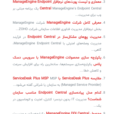
معماری و لیست پورت‌های نرم‌افزار ManageEngine Endpoint
Central
ManageEngine’s Endpoint Central یک برنامه مبتنی بر
وب برای مدیریت...
معرفی کامل شرکت ManageEngine
شرکت ManageEngine
بخش نرم‌افزار مدیریت فناوری اطلاعات سازمانی شرکت ZOHO...
مدیریت پچ‌های مشکل‌ساز در Endpoint Central
در فرآیند
مدیریت وصله‌های امنیتی با ManageEngine Endpoint Central،
گاهی...
یکپارچه سازی محصولات ManageEngine با سرویس دسک
پلاس
یکپارچه‌سازی سیستم‌ها، ساده‌ترین راه برای افزایش سرعت
و کاهش خطا....
مقایسه ServiceDesk Plus با ServiceDesk Plus MSP
MSP
(Managed Service Provider) به سازمان یا شرکتی گفته می‌شود...
کدام مدل پیاده‌سازی Endpoint Central مناسب سازمان
شماست؟
مدیریت IT بدون دردسر؛ کنترل، امنیت و اتوماسیون در
یک...
محصول ManageEngine DDI Central
یکپارچه‌سازی و مدیریت