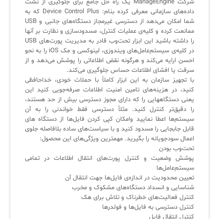
شرکت ManageEngine یک راه حل جامع برای جلوگیری از نشت
داده‌های سازمانی معرفی کرده بنام: Device Control Plus که به
شما امکان می‌دهد از دسترسی غیرمجاز دستگاه‌های جانبی و USB
✧
ممانعت کرده و کلیه‌ی عملیات کنترل، مسدودسازی و نظارت بر آنها
سلف سرویس کاربران
در کلیه‌ی سیستم‌عامل‌های ویندوزی، لینوکسی و مک iOS‌ را به نحو
احسن ارایه می‌کند و هرگونه نقض اطلاعاتی را پوشش می‌دهد و از
سامانه مدیریت دارایی‌ها [Asset Explorer]
سرقت یا افشای اطلاعات حساس جلوگیری می‌کند.
با تجهیز سازمان به این ابزار کاملاً با حملات خودی، خداحافظی
سامانه مدیریت پشتیبانی مشتریان
کنید، در هزینه‌های تامین امنیت اطلاعات صرفه‌جویی کنید این
یعنی دستگاههایی را که دارای مجوز دسترسی بیش از حد هستند،
DDI
را دقیق‌تر کنترل کنید. مثلاً دسترسی فقط خواندنی را به آن
سیستم‌ها اعطا نمایید وامکان کپی کردن فایل‌ها از دستگاه های
قابل جابجایی را مسدود کنید و با سیاست‌های ساده بلافاصله جلوی
◉
اعمال سودجویانه را بگیرید. مهمترین ویژگی‌های این محصول:
تحت‌وب بودن
ManageEngine Malware Protection Plus
پوشش وضعیت و کنترل پورت‌های انتقال اطلاعات در تمامی
سیستم‌عامل‌ها
سامانه مدیریت دسترسی ممتاز
تعیین محدودیت در اندازه‌ی فایل‌ها جهت انتقال آن
شناسایی و انسداد دستگاه‌های مشکوک و مخرب
سامانه مدیریت و مانیتورینگ شبکه
کنترل فعالیت‌های خطرناک و تلاش برای هک
کنترل دسترسی به فایل‌ها و فولدرها
سامانه آزمون آنلاین
کنترل انتقال فایل