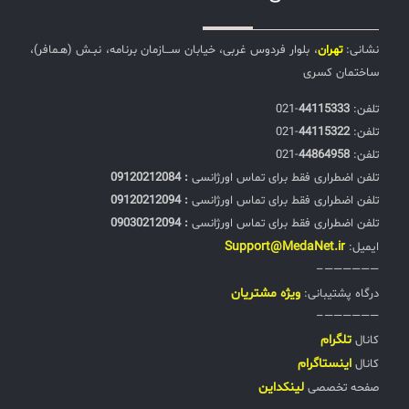
نشانی:
تهران
، بلوار فردوس غربی، خیابان ســـازمان برنامه، نبـش (هـمافر)،
ساختمان کسری
تلفن:‌
44115333
-021
تلفن:‌
44115322
-021
تلفن:‌
44864958
-021
تلفن اضطراری فقط برای تماس اورژانسی
: 09120212084
تلفن اضطراری فقط برای تماس اورژانسی
: 09120212094
تلفن اضطراری فقط برای تماس اورژانسی
: 09030212094
Support@MedaNet.ir
ایمیل:
——————–
ويژه مشتریان
درگاه پشتیبانی:
——————–
تلگرام
کانال
اینستاگرام
کانال
لینکداین
صفحه تخصصی