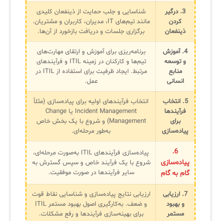
3. درگیر
شناسایی و جلب حمایت از ذینفعان کلیدی
کردن
مانند تیم‌های IT، مدیران، کاربران و مشتریان.
ذینفعان
برگزاری جلسات و دریافت بازخورد از آن‌ها.
4. آموزش
برنامه‌ریزی برای آموزش و ارتقای مهارت‌های
و توسعه
تیم‌ها و کارکنان در زمینه ITIL و فرآیندهای
منابع
مرتبط. ایجاد ظرفیت برای استفاده از ITIL در
انسانی
عمل.
5. انتخاب
انتخاب فرآیندهای اولیه برای پیاده‌سازی (مثلاً
فرآیندها
Incident Management یا Change
برای
Management) و شروع با یک بخش خاص
پیاده‌سازی
به‌طور مرحله‌ای.
6.
پیاده‌سازی فرآیندهای ITIL به‌صورت مرحله‌ای،
پیاده‌سازی
شروع با یک فرآیند خاص و سپس گسترش به
سایر فرآیندها در صورت موفقیت.
گام به گام
7. ارزیابی
ارزیابی نتایج پیاده‌سازی و شناسایی نقاط قوت
و بهبود
و ضعف. به‌کارگیری اصول بهبود مستمر ITIL
مستمر
برای بهینه‌سازی فرآیندها و رفع مشکلات.