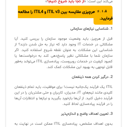
از کجا باید شروع کنیم؟
می‌کند این است: «
»
کازیو
لیست کامل 34 تمرین ITIL4
راهکارهای مدیریتی فناوری اطلاعات برای مراکز آموزشی و دانشگاه‌ها
لیست دوره‌ها
قبل از هرچیزی مقایسه بین ITIL v3 و ITIL4 را مطالعه
فرمایید.
✦
✦
✦
مقالات آموزشی
1. شناسایی نیازهای سازمانی
مدیریت خدمات سازمانی
مدیریت خدمات منابع انسانی
آموزش سیستم مدیریت خدمات فناوری اطلاعات
قبل از هرچیز، باید وضعیت موجود سازمان را بررسی کنید. آیا
CIs Control
سرویس دسک پلاس MSP
نکته‌های کلیدی برای مدیر انفورماتیک
مشکلاتی در خدمات IT وجود دارد که نیاز به حل شدن دارند؟ از
شناسایی این مشکلات به عنوان نقطه شروع استفاده کنید. اگر
مجموعه راهکارهای آیناک
آموزش‌ ویدیویی مفاهیم سرویس دسک
اندپوینت سنترال [سامانه مدیریت نقاط پایانی]
سازمان شما با مشکلاتی نظیر پاسخ‌دهی کند به درخواست‌ها یا
کمبود کیفیت در خدمات روبروست، پیاده‌سازی ITIL می‌تواند به‌طور
ITIL & SDP
AD360
قابل توجهی به بهبود این مشکلات کمک کند.
2. درگیر کردن همه ذینفعان
◆
◆
ITIL یک فرآیند یک‌جانبه نیست! برای موفقیت، باید تمام ذینفعان
کلیدی مانند تیم‌های IT، مدیران، کاربران و حتی مشتریان را در این
Log360 ابزار SIEM
آموزش فارسی ITIL4
فرآیند دخیل کنید. از آن‌ها بازخورد بگیرید و نیازها و انتظارات آن‌ها
را در فرآیند پیاده‌سازی لحاظ کنید.
چارچوب ITIL برای همه
برنامه‌ساز هوشمند App Creator
3. تعیین اهداف واضح و اندازه‌پذیر
فلافلی_فناوری
سیستم هوشمند مدیریت فروش و فاکتور
بدون اهداف مشخص، پیاده‌سازی ITIL ممکن است در نهایت به
آرشیو دانلودهای مدانت
سامانه مدیریت امنیت اطلاعات