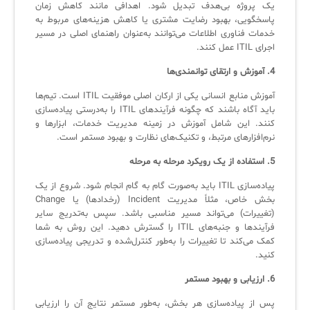
یک پروژه بی‌هدف تبدیل شود. اهدافی مانند کاهش زمان
پاسخگویی، بهبود رضایت مشتری یا کاهش هزینه‌های مربوط به
خدمات فناوری اطلاعات می‌توانند به‌عنوان راهنمای اصلی در مسیر
✧
اجرای ITIL عمل کنند.
4. آموزش و ارتقای توانمندی‌ها
سلف سرویس کاربران
آموزش منابع انسانی یکی از ارکان اصلی موفقیت ITIL است. تیم‌ها
سامانه مدیریت دارایی‌ها [Asset Explorer]
باید آگاه باشند که چگونه فرآیندهای ITIL را به‌درستی پیاده‌سازی
کنند. این شامل آموزش در زمینه مدیریت خدمات، ابزارها و
سامانه مدیریت پشتیبانی مشتریان
نرم‌افزارهای مرتبط، و تکنیک‌های نظارت و بهبود مستمر است.
DDI
5. استفاده از یک رویکرد مرحله به مرحله
پیاده‌سازی ITIL باید به‌صورت گام به گام انجام شود. شروع از یک
◉
بخش خاص، مثلاً مدیریت Incident (رخدادها) یا Change
(تغییرات) می‌تواند مسیر مناسبی باشد. سپس به‌تدریج سایر
ManageEngine Malware Protection Plus
فرآیندها و جنبه‌های ITIL را گسترش دهید. این روش به شما
کمک می‌کند تا تغییرات را به‌طور کنترل‌شده و تدریجی پیاده‌سازی
سامانه مدیریت دسترسی ممتاز
کنید.
6. ارزیابی و بهبود مستمر
سامانه مدیریت و مانیتورینگ شبکه
پس از پیاده‌سازی هر بخش، به‌طور مستمر نتایج آن را ارزیابی
سامانه آزمون آنلاین