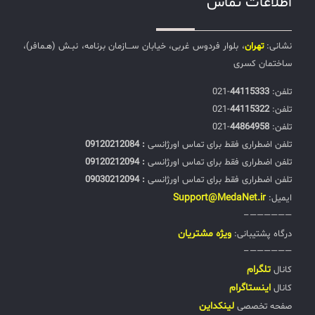
اطلاعات تماس
نشانی:
تهران
، بلوار فردوس غربی، خیابان ســـازمان برنامه، نبـش (هـمافر)،
ساختمان کسری
تلفن:‌
44115333
-021
تلفن:‌
44115322
-021
تلفن:‌
44864958
-021
تلفن اضطراری فقط برای تماس اورژانسی
: 09120212084
تلفن اضطراری فقط برای تماس اورژانسی
: 09120212094
تلفن اضطراری فقط برای تماس اورژانسی
: 09030212094
Support@MedaNet.ir
ایمیل:
——————–
ويژه مشتریان
درگاه پشتیبانی:
——————–
تلگرام
کانال
اینستاگرام
کانال
لینکداین
صفحه تخصصی