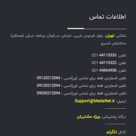
اطلاعات تماس
نشانی:
تهران
، بلوار فردوس غربی، خیابان ســـازمان برنامه، نبـش (هـمافر)،
ساختمان کسری
تلفن:‌
44115333
-021
تلفن:‌
44115322
-021
تلفن:‌
44864958
-021
تلفن اضطراری فقط برای تماس اورژانسی
: 09120212084
تلفن اضطراری فقط برای تماس اورژانسی
: 09120212094
تلفن اضطراری فقط برای تماس اورژانسی
: 09030212094
Support@MedaNet.ir
ایمیل:
——————–
ويژه مشتریان
درگاه پشتیبانی:
——————–
تلگرام
کانال