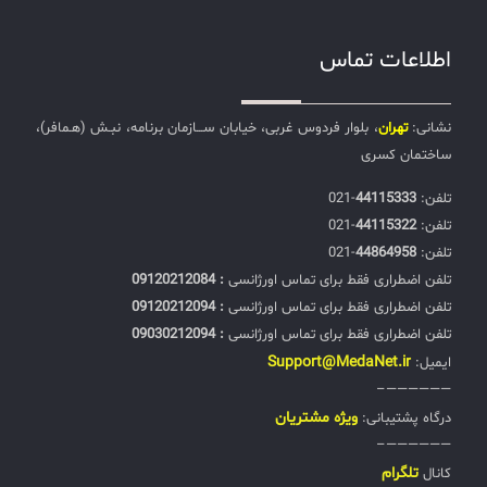
اطلاعات تماس
نشانی:
تهران
، بلوار فردوس غربی، خیابان ســـازمان برنامه، نبـش (هـمافر)،
ساختمان کسری
تلفن:‌
44115333
-021
تلفن:‌
44115322
-021
تلفن:‌
44864958
-021
تلفن اضطراری فقط برای تماس اورژانسی
: 09120212084
تلفن اضطراری فقط برای تماس اورژانسی
: 09120212094
تلفن اضطراری فقط برای تماس اورژانسی
: 09030212094
Support@MedaNet.ir
ایمیل:
——————–
ويژه مشتریان
درگاه پشتیبانی:
——————–
تلگرام
کانال