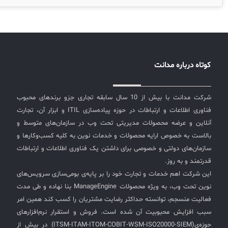
لیست دوره‌ها
مترصد فرصتی برای سواستفاده از سازمان‌ها از طریق مرورگرها
هستند. به تازگی سازمان‌ها شاهد افزایش مداوم تهدیدهای
✦
✦
✦
مقالات آموزشی
مبتنی بر مرورگر بوده‌اند. خطر همیشه در کمین است اما آیا
نباید ادامه داد و زندگی کرد!؟ قطعاً پاسخ خیر است. ما باید
مدیریت خدمات سازمانی
مدیریت خدمات منابع انسانی
آموزش سیستم مدیریت خدمات فناوری اطلاعات
همیشه آماده‌‌ی مواجهه شدن با خطرات و مقابله با آنها را
CIs Control
سرویس دسک پلاس MSP
نکته‌های کلیدی برای مدیر انفورماتیک
کوتاه درباره مدانت
داشته باشیم بنابراین کارکنان، اشخاص و سازمان‌ها با
بهره‌گیری از خدمات وب قادر به پوشش نیازهای بیشتری در
مجموعه راهکارهای آیناک
آموزش‌ ویدیویی مفاهیم سرویس دسک
اندپوینت سنترال [سامانه مدیریت نقاط پایانی]
بستر اینترنت خواهند بود بدون کمترین نگرانی از وقوع خطر و
شرکت مدانت با بیش از 10 سال سابقه تجاری جزو برندهای محبوب
ITIL & SDP
AD360
حملات سایبری، فقط کافیست امنیت مرورگرها را افزایش
فناوری اطلاعات و ارتباطات در حوزه پیاده‌سازی ITIL و ابزار آن، تجارت
دهند اما چگونه؟ شرکت Manageegnie ابزاری را معرفی کرده
آنلاین و عرضه محصولات مدیریتی تحت وب در سازمان‌های متوسط و
بنام Browser Security Plus که به امنیت مرورگرها کمک
◆
◆
بالاست به خصوص ارایه محصولات و خدمات نوین به کلیه کسب‌وکارها و
خواهد کرد این ابزار قادر به جلوگیری از حملات مخرب،
سازمان‌های دولتی و خصوصی برای داشتن یک فناوری اطلاعات و ارتباطات
تشخیص هرگونه آسیب‌پذیری یا اجزای مضر کدهای ناشناخته
Log360 ابزار SIEM
آموزش فارسی ITIL4
قدرتمند و به روز.
در شبکه شما است علاوه بر آن امکان اجرای پیکربندی‌های
این شرکت اهم خدمات و تجارت خود را بر پایه‌ی بومی‌سازی سرویس‌های
چارچوب ITIL برای همه
برنامه‌ساز هوشمند App Creator
امنیتی، کنترل دسترسی کاربران به ترافیک و افزودنی‌ها بر روی
نوین تحت وب، به ویژه محصولات ManageEngine بنا نهاده و طی مدت
مرورگرها و در نهایت ممیزی برای بررسی هر گونه انحراف از
فلافلی_فناوری
سیستم هوشمند مدیریت فروش و فاکتور
فعالیت منسجم، توانسته حداکثر رضایت مشتریان را کسب کند همین امر
استانداردهای تعیین شده را در اختیار شما قرار خواهد داد.
سبب افزایش محبوبیت آن شده است. فروش و استقرار نرم‌افزارهای
بنابراین این ابزار در بحث مدیریت امنیت اطلاعات و البته
آرشیو دانلودهای مدانت
سامانه مدیریت امنیت اطلاعات
حوزه‌ی(ITSM-ITAM-ITOM-COBIT-WSM-ISO20000-SIEM) در بیش از
افزایش سطح ایمنی مرورگرهای مورد استفاده کاربران بسیار