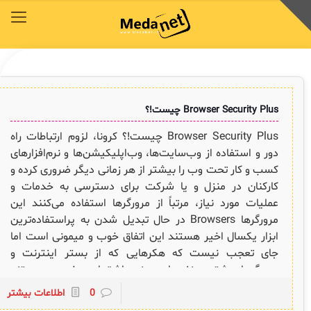
محصولات
توافق‌نامه‌ها
آکادمی مدانت
کتابخانه دیجیتالی
راهکارهای سازمانی
خدمات و محصولات مدانت
خدمات و محصولات مدانت
خدمات و محصولات مدانت
خدمات و محصولات مدانت
خدمات و محصولات مدانت
Browser Security Plus چیست!؟
محصولات
توافق‌نامه‌ها
آکادمی مدانت
کتابخانه دیجیتالی
راهکارهای سازمانی
Browser Security Plus چیست!؟ کرونا، لزوم ارتباطات راه
دسترسی سریع به زیرمجموعه‌های همین منو
دسترسی سریع به زیرمجموعه‌های همین منو
دسترسی سریع به زیرمجموعه‌های همین منو
دسترسی سریع به زیرمجموعه‌های همین منو
دسترسی سریع به زیرمجموعه‌های همین منو
دور و استفاده از وب‌سایت‌ها، وب‌اپلیکیشن‌ها و نرم‌افزارهای
کسب و کار تحت وب را بیشتر از هر زمانی دیگر ضروری کرده و
کارکنان در منزل و یا شرکت برای دسترسی به خدمات و
◈
◈
◈
◈
◈
عملیات مورد نیاز، مرتباً از مرورگرها استفاده می‌کنند این
COBIT
وبینار رایگان ITSM , ESM
توافقنامه خدمات
مقایسه راهکارهای محبوب
سرویس دسک پلاس فارسی
مرورگرها Browsers در حال تبدیل شدن به پراستفاده‌ترین
ابزار یکسال اخیر هستند این اتفاق خوب و میمونی است اما
ITIL
چیستان
سرویس دسک پلاس ابری
برنامه‌ی همکاری در فروش مدانت و توافقنامه بازاریابی
جای تعجب نیست که هکرهایی که از بستر اینترنت و
✦
مرورگرها بیشترین نفع را می‌برند عاشق این وضعیت هستند
ISO/IEC 20000
اصطلاحات و تعاریف مرتبط با ITIL4
پلاگین‌های سرویس دسک پلاس
و خطر همیشگی آنها در کمین افراد و سازمان‌هایی است که
ثبت‌نام در دوره‌های آموزشی تخصصی
0
اطلاعات بیشتر
کازیو
لیست کامل 34 تمرین ITIL4
راهکارهای مدیریتی فناوری اطلاعات برای مراکز آموزشی و دانشگاه‌ها
مرورگر دروازه‌ی ارتباطی کسب و کار آنهاست. آنها به شدت