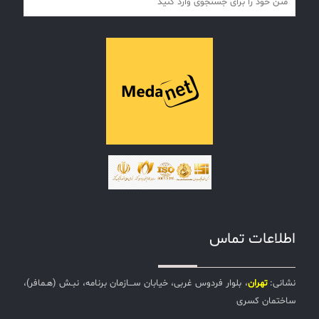
اطلاعات تماس
نشانی:
تهران
، بلوار فردوس غربی، خیابان ســـازمان برنامه، نبـش (هـمافر)،
ساختمان کسری