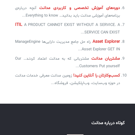
دوره‌های آموزش تخصصی و کاربردی مدانت
آنچه درباره‌ی
✧
برنامه‌های آموزشی مدانت باید بدانید… Everything to know...
ITIL
A PRODUCT CANNOT EXIST WITHOUT A SERVICE. A
سلف سرویس کاربران
SERVICE CAN EXIST...
سامانه مدیریت دارایی‌ها [Asset Explorer]
Asset Explorer
راه حل جامع مدیریت دارایی‌ها ManageEngine
سامانه مدیریت پشتیبانی مشتریان
Asset Explorer GET IN...
مشتریان مدانت
مشتریانی که به مدانت اعتماد کردند… Our
DDI
Customers Put yourself...
کسب‌وکارتان را آنلاین کنید!
زومین مدانت معرفی خدمات مدانت
◉
در حوزه‌ وب‌سایت، وب‌اپلکیشن، فروشگاه...
ManageEngine Malware Protection Plus
سامانه مدیریت دسترسی ممتاز
سامانه مدیریت و مانیتورینگ شبکه
کوتاه درباره مدانت
سامانه آزمون آنلاین