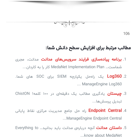
لیست دوره‌ها
✦
✦
✦
مقالات آموزشی
مدیریت خدمات سازمانی
مدیریت خدمات منابع انسانی
آموزش سیستم مدیریت خدمات فناوری اطلاعات
106
CIs Control
سرویس دسک پلاس MSP
نکته‌های کلیدی برای مدیر انفورماتیک
مطالب مرتبط برای افزایش سطح دانش شما:
مجموعه راهکارهای آیناک
آموزش‌ ویدیویی مفاهیم سرویس دسک
اندپوینت سنترال [سامانه مدیریت نقاط پایانی]
برنامه‌ پیاده‌سازی فرایند سرویس‌های مدانت
مدانت، مجری
ITIL & SDP
AD360
شماست… MedaNet Implementation Plan کار را به کاردان...
Log360
یک راه‌حل یکپارچه SIEM برای SOC های شما.
◆
◆
ManageEngine Log360 ...
چیستان
یادگیری مطالب یک دقیقه‌ای در ۱۰۰ کلمه! ChistON
Log360 ابزار SIEM
آموزش فارسی ITIL4
تبدیل پرسش‌ها...
چارچوب ITIL برای همه
برنامه‌ساز هوشمند App Creator
Endpoint Central
راه حل جامع مدیریت مرکزی نقاط پایانی
ManageEngine Endpoint Central...
فلافلی_فناوری
سیستم هوشمند مدیریت فروش و فاکتور
داستان مدانت
آنچه درباره‌ی مدانت باید بدانید… Everything to
آرشیو دانلودهای مدانت
سامانه مدیریت امنیت اطلاعات
know about MedaNet...