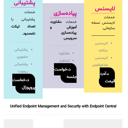
پشتیبانی
لایسنس
پیاده‌سازی
خدمات
خدمات
پشتیبانی با
خدمات م
شاوره،
لایسنس نسخه
تعداد تیکت
آموزش و
سازمانی.
پیاده‌سازی
نامحدود.
سرویس.
لایسنس
پشتیبانی
سالانه
مشاوره
حضوری
لایسنس
استقرار
پشتیبانی
مادام‌العمر
درخواست
ریموت
برآورد
جلسه
درخواست
قیمت
پروپوزال
Unified Endpoint Management and Security with Endpoint Central