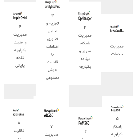
۳
تجزیه و
۴
۲
تحلیل
مدیریت
مدیریت
۱
فناوری
و امنیت
شبکه،
مدیریت
اطلاعات
یکپارچه
سرور و
خدمات
با
نقطه
برنامه
قابلیت
پایانی
یکپارچه
هوش
مصنوعی
۵
۸
راهکار
۷
نظارت
۶
یکپارچه
مدیریت
بر