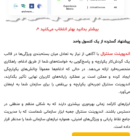
فلافلی_فناوری
سیستم هوشمند مدیریت فروش و فاکتور
آرشیو دانلودهای مدانت
سامانه مدیریت امنیت اطلاعات
بیشتر بدانید بهتر انتخاب می‌کنید ↗
✧
پیشنهاد گسترده از یک کنسول واحد
سلف سرویس کاربران
اندپوینت سنترال
با آگاهی از نیاز به تعادل میان بسته‌بندی ویژگی‌ها در قالب
یک گردش‌کار یکپارچه و پاسخ‌گویی به خواسته‌های شما از طریق ادغام، راهکاری
سامانه مدیریت دارایی‌ها [Asset Explorer]
منحصربه‌فرد ارائه می‌دهد. در حالی که ادغام‌ها معمولاً چالش‌های یکپارچگی
سامانه مدیریت پشتیبانی مشتریان
ایجاد کرده و ممکن است بر عملکرد رایانه‌های کاربران نهایی تأثیر بگذارند،
اندپوینت سنترال تجربه‌ای یکپارچه و بی‌نقص را برای سازمان شما به ارمغان
DDI
می‌آورد.
ابزارهای کارآمد زمانی بهره‌وری بیشتری دارند که به شکلی منظم و منطقی در
◉
دسترس باشند. اندپوینت سنترال جعبه ابزار سازمانی شماست که با مدیریت
ManageEngine Malware Protection Plus
جامع نقاط پایانی و ویژگی‌های امنیتی، همواره نیازهای سازمانی شما را مدنظر قرار
داده است.
سامانه مدیریت دسترسی ممتاز