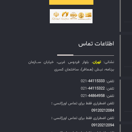
اطلاعات تماس
نشانی:
تهران
، بلوار فردوس غربی، خیابان ســـازمان
برنامه، نبـش (هـمافر)، ساختمان کسری
تلفن:‌
44115333
-021
تلفن:‌
44115322
-021
تلفن:‌
44864958
-021
تلفن اضطراری فقط برای تماس اورژانسی
:
09120212084
تلفن اضطراری فقط برای تماس اورژانسی
:
09120212094