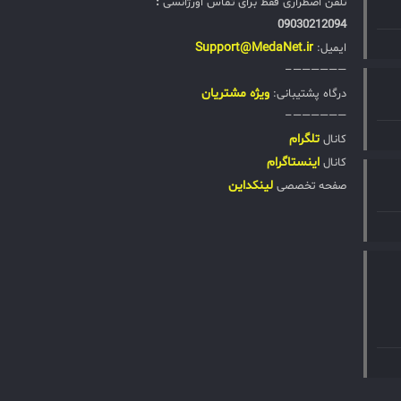
تلفن اضطراری فقط برای تماس اورژانسی
:
09030212094
Support@MedaNet.ir
ایمیل:
——————–
ويژه مشتریان
درگاه پشتیبانی:
——————–
تلگرام
کانال
اینستاگرام
کانال
لینکداین
صفحه تخصصی