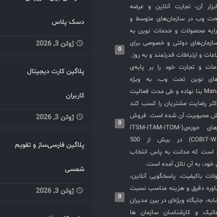
سازی ITIL و ابزار آن، تجارت آنلاین و عرضه
حت وب در سازمان‌های متوسط و
دسک پلاس
ایه محصولات و خدمات نوین به
ازمان‌های دولتی و خصوصی برای
ژوئن 3, 2026
0
عات و ارتباطات قدرتمند و به روز.
ت و تجارت خود را بر پایه‌ی
پلاگین کارت دیجیتال
های نوین تحت وب، به ویژه
محصولات ManageEngine بنا نهاده و طی مدت فعالیت
کاربران
کثر رضایت مشتریان را کسب کند
یش محبوبیت آن شده است. فروش
ژوئن 3, 2026
0
و استقرار نرم‌افزارهای حوزه‌ی(ITSM-ITAM-ITOM-
COBIT-WSM-ISO20000-SIEM) در بیش از 500
پلاگین فارسی‌ساز و تقویم
ی است که مدانت به پاس انتخاب
خود، به آن نائل آمده است.
شمسی
لات باکیفیت، پاسخگویی آنلاین،
اوره دقیق و هزینه مناسب نسبت
ژوئن 3, 2026
0
به، جایگاه ویژه‌ای در بین مدیران
ماتیک و کارشناسان سازمان ها