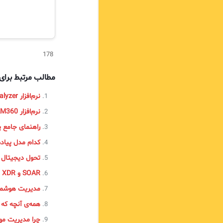
178
مطالب مرتبط برا
نرم‌افزار EventLog Analyzer
نرم‌افزار PAM360
راهنمای جامع پیاده‌سازی AM
کدام مدل پیاده‌سازی Endpoint Central م
تحول دیجیتال
SOAR و XDR و EDR
مدیریت هوشمند
همه‌ی آنچه که باید
چرا مدیریت مو