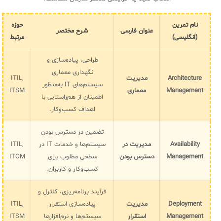
فلافلی_فناوری
سیستم هوشمند مدیریت فروش و فاکتور
آرشیو دانلودهای مدانت
سامانه مدیریت امنیت اطلاعات
نام تمرین
حوزه
عنوان فارسی
شرح مختصر
(انگلیسی)
مرتبط
✧
طراحی، پیاده‌سازی و
نگهداری معماری
سلف سرویس کاربران
Architecture
مدیریت
ITIL,
سیستم‌های IT به‌منظور
Management
معماری
ITSM
سامانه مدیریت دارایی‌ها [Asset Explorer]
اطمینان از هم‌راستایی با
اهداف کسب‌وکار.
سامانه مدیریت پشتیبانی مشتریان
DDI
تضمین در دسترس بودن
Availability
مدیریت در
سیستم‌ها و خدمات IT در
ITIL,
Management
دسترس بودن
سطحی مطلوب برای
ITOM
◉
کسب‌وکار و کاربران.
ManageEngine Malware Protection Plus
فرآیند برنامه‌ریزی، کنترل و
سامانه مدیریت دسترسی ممتاز
Deployment
مدیریت
پیاده‌سازی استقرار
ITIL,
Management
استقرار
سیستم‌ها و نرم‌افزارها
ITSM