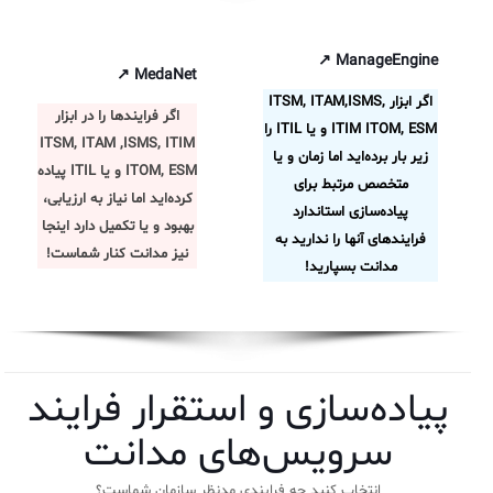
✦
ISO/IEC 20000
اصطلاحات و تعاریف مرتبط با ITIL4
پلاگین‌های سرویس دسک پلاس
ثبت‌نام در دوره‌های آموزشی تخصصی
کازیو
لیست کامل 34 تمرین ITIL4
راهکارهای مدیریتی فناوری اطلاعات برای مراکز آموزشی و دانشگاه‌ها
ManageEngine ↗
MedaNet ↗
لیست دوره‌ها
اگر ابزار ITSM, ITAM,ISMS,
اگر فرایندها را در
ابزار
✦
✦
✦
ITIM ITOM, ESM و یا ITIL را
مقالات آموزشی
ITSM, ITAM ,ISMS, ITIM
زیر بار برده
اید اما زمان و یا
ITOM, ESM و یا ITIL
پیاده‌
مدیریت خدمات سازمانی
مدیریت خدمات منابع انسانی
آموزش سیستم مدیریت خدمات فناوری اطلاعات
متخصص مرتبط برای
کرده‌اید اما نیاز به ارزیابی،
پیاده‌سازی استاندارد
CIs Control
سرویس دسک پلاس MSP
نکته‌های کلیدی برای مدیر انفورماتیک
بهبود و یا تکمیل دارد اینجا
فرایندهای آنها را ندارید به
نیز مدانت کنار شماست!
مجموعه راهکارهای آیناک
آموزش‌ ویدیویی مفاهیم سرویس دسک
اندپوینت سنترال [سامانه مدیریت نقاط پایانی]
مدانت بسپارید!
ITIL & SDP
AD360
◆
◆
پیاده‌سازی و استقرار فرایند
Log360 ابزار SIEM
آموزش فارسی ITIL4
سرویس‌های مدانت
چارچوب ITIL برای همه
برنامه‌ساز هوشمند App Creator
انتخاب کنید چه فرایندی مدنظر سازمان شماست؟