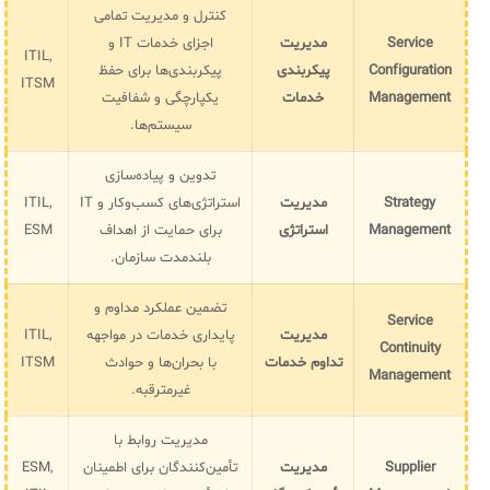
کنترل و مدیریت تمامی
Service
مدیریت
اجزای خدمات IT و
ITIL,
Configuration
پیکربندی
پیکربندی‌ها برای حفظ
ITSM
Management
خدمات
یکپارچگی و شفافیت
سیستم‌ها.
تدوین و پیاده‌سازی
Strategy
مدیریت
استراتژی‌های کسب‌وکار و IT
ITIL,
Management
استراتژی
برای حمایت از اهداف
ESM
بلندمدت سازمان.
تضمین عملکرد مداوم و
Service
مدیریت
پایداری خدمات در مواجهه
ITIL,
Continuity
تداوم خدمات
با بحران‌ها و حوادث
ITSM
Management
غیرمترقبه.
مدیریت روابط با
Supplier
مدیریت
تأمین‌کنندگان برای اطمینان
ESM,