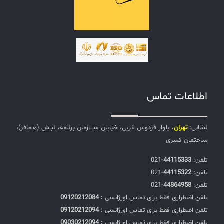
اطلاعات تماس
نشانی:
تهران
، بلوار فردوس غربی، خیابان ســـازمان برنامه، نبـش (هـمافر)،
ساختمان کسری
تلفن:‌
44115333
-021
تلفن:‌
44115322
-021
تلفن:‌
44864958
-021
تلفن اضطراری فقط برای تماس اورژانسی
: 09120212084
تلفن اضطراری فقط برای تماس اورژانسی
: 09120212094
تلفن اضطراری فقط برای تماس اورژانسی
: 09030212094