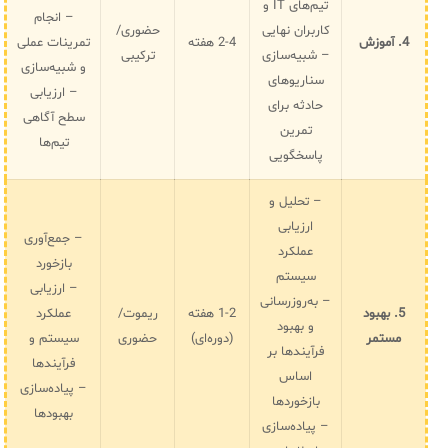
تیم‌های IT و
– انجام
کاربران نهایی
حضوری/
4. آموزش
2-4 هفته
تمرینات عملی
– شبیه‌سازی
ترکیبی
و شبیه‌سازی
سناریوهای
– ارزیابی
حادثه برای
سطح آگاهی
تمرین
تیم‌ها
پاسخگویی
– تحلیل و
ارزیابی
– جمع‌آوری
عملکرد
بازخورد
سیستم
– ارزیابی
– به‌روزرسانی
5. بهبود
1-2 هفته
ریموت/
عملکرد
و بهبود
مستمر
(دوره‌ای)
حضوری
سیستم و
فرآیندها بر
فرآیندها
اساس
– پیاده‌سازی
بازخوردها
بهبودها
– پیاده‌سازی