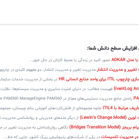
ی افزایش سطح دانش شما:
دل ADKAR
تصور کنید در زندگی یا محیط کارتان در حال عبور...
تغییر و مدیریت انتشار
مدیریت تغییر و مدیریت انتشار، دو مفهوم کلیدی در چارچو
I برای واحد منابع انسانی HR
در بخشی از مدیریت خدمات سازمانی ESM، مدیریت خدمات منابع
فهرست مطالب: در دنیای امنیت سایبری و مدیریت سیستم‌ها، نظارت..
راه‌حل جامع مدیریت دسترسی‌های ممتاز در ManageEngine PAM360 ManageEngine PAM360...
ف مرتبط با ITIL4
علاوه مجموعه‌ای از فلش‌کارت‌های آموزشی بنام چیستان، مجموعه
Lewin’s Chang)
از دیگر متدهای مدیریتی و روانشناسی مدیریت تغی
Bridges Transition Mo)
نگاهی روان‌شناختی به مدیریت تغییر در محیط‌های IT بس
 در مدیریت تاسیسات
در یکی از شرکت‌های پتروشیمی بزرگ کشور، جایی که خط...