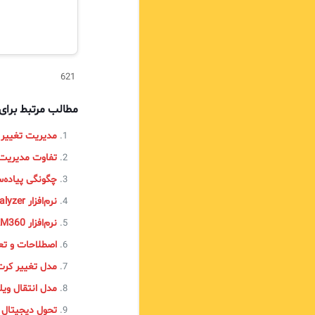
621
مطالب مرتبط برا
مدیریت تغییر با م
تفاوت مدیریت 
چگونگی پیاده‌سازی چارچوب TIL‌
نرم‌افزار EventLog Analyzer
نرم‌افزار PAM360
اصطلاحات و تعاری
مدل تغییر کرت لوین (e Model
مدل انتقال ویلیام بریجز (del
تحول دیجیتال