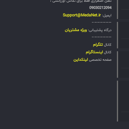
تلفن اضطراری فقط برای تماس اورژانسی
:
09030212094
Support@MedaNet.ir
ایمیل:
——————–
ويژه مشتریان
درگاه پشتیبانی:
——————–
تلگرام
کانال
اینستاگرام
کانال
لینکداین
صفحه تخصصی