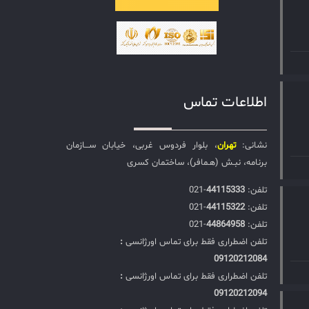
اطلاعات تماس
نشانی:
تهران
، بلوار فردوس غربی، خیابان ســـازمان
برنامه، نبـش (هـمافر)، ساختمان کسری
تلفن:‌
44115333
-021
تلفن:‌
44115322
-021
تلفن:‌
44864958
-021
تلفن اضطراری فقط برای تماس اورژانسی
:
09120212084
تلفن اضطراری فقط برای تماس اورژانسی
:
09120212094