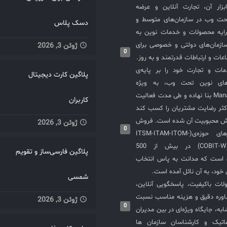
سازی ITIL و ابزار آن، تجارت آنلاین و عرضه
حت وب در سازمان‌های متوسط و
دسک پلاس
ایه محصولات و خدمات نوین به
ازمان‌های دولتی و خصوصی برای
ژوئن 3, 2026
0
عات و ارتباطات قدرتمند و به روز.
ت و تجارت خود را بر پایه‌ی
پلاگین کارت دیجیتال
های نوین تحت وب، به ویژه
محصولات ManageEngine بنا نهاده و طی مدت فعالیت
کاربران
کثر رضایت مشتریان را کسب کند
یش محبوبیت آن شده است. فروش
ژوئن 3, 2026
0
و استقرار نرم‌افزارهای حوزه‌ی(ITSM-ITAM-ITOM-
COBIT-WSM-ISO20000-SIEM) در بیش از 500
پلاگین فارسی‌ساز و تقویم
ی است که مدانت به پاس انتخاب
خود، به آن نائل آمده است.
شمسی
لات باکیفیت، پاسخگویی آنلاین،
اوره دقیق و هزینه مناسب نسبت
ژوئن 3, 2026
0
به، جایگاه ویژه‌ای در بین مدیران
ماتیک و کارشناسان سازمان ها