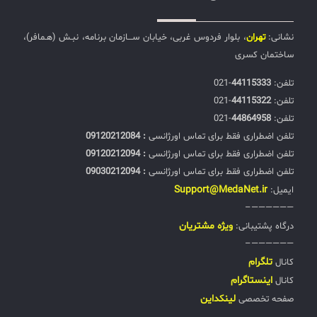
نشانی:
تهران
، بلوار فردوس غربی، خیابان ســـازمان برنامه، نبـش (هـمافر)،
ساختمان کسری
تلفن:‌
44115333
-021
تلفن:‌
44115322
-021
تلفن:‌
44864958
-021
تلفن اضطراری فقط برای تماس اورژانسی
: 09120212084
تلفن اضطراری فقط برای تماس اورژانسی
: 09120212094
تلفن اضطراری فقط برای تماس اورژانسی
: 09030212094
Support@MedaNet.ir
ایمیل:
——————–
ويژه مشتریان
درگاه پشتیبانی:
——————–
تلگرام
کانال
اینستاگرام
کانال
لینکداین
صفحه تخصصی