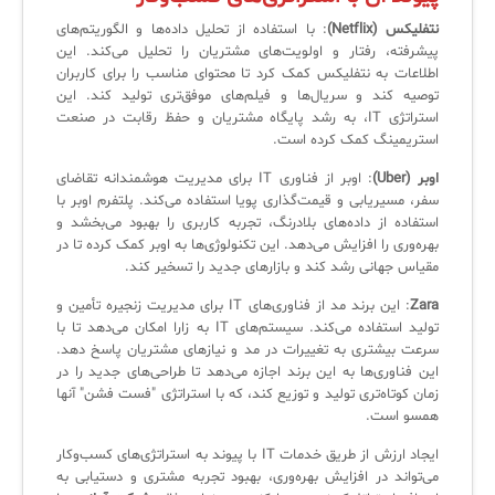
لیست دوره‌ها
نتفلیکس
(Netflix)
: با استفاده از تحلیل داده‌ها و الگوریتم‌های
پیشرفته، رفتار و اولویت‌های مشتریان را تحلیل می‌کند. این
✦
✦
✦
مقالات آموزشی
اطلاعات به نتفلیکس کمک کرد تا محتوای مناسب را برای کاربران
توصیه کند و سریال‌ها و فیلم‌های موفق‌تری تولید کند. این
مدیریت خدمات سازمانی
مدیریت خدمات منابع انسانی
آموزش سیستم مدیریت خدمات فناوری اطلاعات
استراتژی IT، به رشد پایگاه مشتریان و حفظ رقابت در صنعت
استریمینگ کمک کرده است.
CIs Control
سرویس دسک پلاس MSP
نکته‌های کلیدی برای مدیر انفورماتیک
اوبر
(Uber)
: اوبر از فناوری IT برای مدیریت هوشمندانه تقاضای
مجموعه راهکارهای آیناک
آموزش‌ ویدیویی مفاهیم سرویس دسک
اندپوینت سنترال [سامانه مدیریت نقاط پایانی]
سفر، مسیریابی و قیمت‌گذاری پویا استفاده می‌کند. پلتفرم اوبر با
استفاده از داده‌های بلادرنگ، تجربه کاربری را بهبود می‌بخشد و
ITIL & SDP
AD360
بهره‌وری را افزایش می‌دهد. این تکنولوژی‌ها به اوبر کمک کرده تا در
مقیاس جهانی رشد کند و بازارهای جدید را تسخیر کند.
Zara
: این برند مد از فناوری‌های IT برای مدیریت زنجیره تأمین و
◆
◆
تولید استفاده می‌کند. سیستم‌های IT به زارا امکان می‌دهد تا با
سرعت بیشتری به تغییرات در مد و نیازهای مشتریان پاسخ دهد.
Log360 ابزار SIEM
آموزش فارسی ITIL4
این فناوری‌ها به این برند اجازه می‌دهد تا طراحی‌های جدید را در
زمان کوتاه‌تری تولید و توزیع کند، که با استراتژی "فست فشن" آنها
چارچوب ITIL برای همه
برنامه‌ساز هوشمند App Creator
همسو است.
فلافلی_فناوری
سیستم هوشمند مدیریت فروش و فاکتور
ایجاد ارزش از طریق خدمات IT با پیوند به استراتژی‌های کسب‌وکار
می‌تواند در افزایش بهره‌وری، بهبود تجربه مشتری و دستیابی به
آرشیو دانلودهای مدانت
سامانه مدیریت امنیت اطلاعات