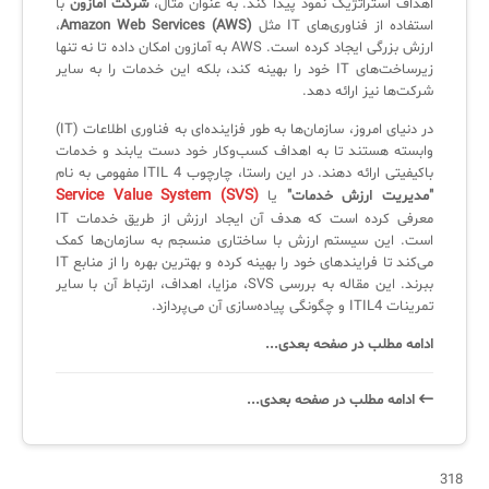
اهداف استراتژیک نمود پیدا کند. به عنوان مثال،
شرکت آمازون
با
استفاده از فناوری‌های IT مثل
Amazon Web Services (AWS)
،
ارزش بزرگی ایجاد کرده است. AWS به آمازون امکان داده تا نه تنها
✧
زیرساخت‌های IT خود را بهینه کند، بلکه این خدمات را به سایر
شرکت‌ها نیز ارائه دهد.
سلف سرویس کاربران
در دنیای امروز، سازمان‌ها به طور فزاینده‌ای به فناوری اطلاعات (IT)
سامانه مدیریت دارایی‌ها [Asset Explorer]
وابسته هستند تا به اهداف کسب‌وکار خود دست یابند و خدمات
باکیفیتی ارائه دهند. در این راستا، چارچوب ITIL 4 مفهومی به نام
سامانه مدیریت پشتیبانی مشتریان
Service Value System (SVS)
"مدیریت ارزش خدمات"
یا
معرفی کرده است که هدف آن ایجاد ارزش از طریق خدمات IT
DDI
است. این سیستم ارزش با ساختاری منسجم به سازمان‌ها کمک
می‌کند تا فرایندهای خود را بهینه کرده و بهترین بهره را از منابع IT
ببرند. این مقاله به بررسی SVS، مزایا، اهداف، ارتباط آن با سایر
◉
تمرینات ITIL4 و چگونگی پیاده‌سازی آن می‌پردازد.
ManageEngine Malware Protection Plus
ادامه مطلب در صفحه بعدی...
سامانه مدیریت دسترسی ممتاز
ادامه‌ مطلب در صفحه‌ بعدی...
سامانه مدیریت و مانیتورینگ شبکه
سامانه آزمون آنلاین
318