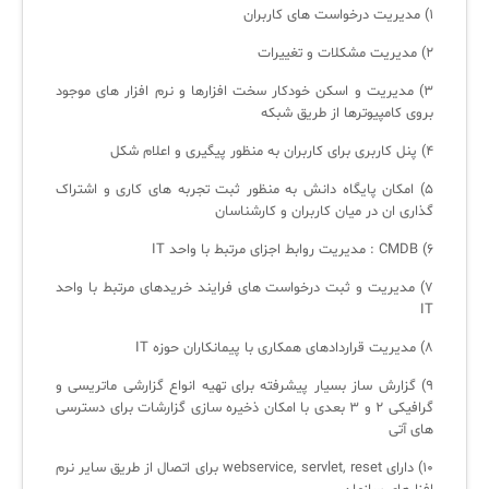
۱) مدیریت درخواست های کاربران
۲) مدیریت مشکلات و تغییرات
✧
۳) مدیریت و اسکن خودکار سخت افزارها و نرم افزار های موجود
سلف سرویس کاربران
بروی کامپیوترها از طریق شبکه
۴) پنل کاربری برای کاربران به منظور پیگیری و اعلام شکل
سامانه مدیریت دارایی‌ها [Asset Explorer]
۵) امکان پایگاه دانش به منظور ثبت تجربه های کاری و اشتراک
سامانه مدیریت پشتیبانی مشتریان
گذاری ان در میان کاربران و کارشناسان
DDI
۶) CMDB : مدیریت روابط اجزای مرتبط با واحد IT
۷) مدیریت و ثبت درخواست های فرایند خریدهای مرتبط با واحد
◉
IT
۸) مدیریت قراردادهای همکاری با پیمانکاران حوزه IT
ManageEngine Malware Protection Plus
۹) گزارش ساز بسیار پیشرفته برای تهیه انواع گزارشی ماتریسی و
سامانه مدیریت دسترسی ممتاز
گرافیکی ۲ و ۳ بعدی با امکان ذخیره سازی گزارشات برای دسترسی
های آتی
سامانه مدیریت و مانیتورینگ شبکه
۱۰) دارای webservice, servlet, reset برای اتصال از طریق سایر نرم
سامانه آزمون آنلاین