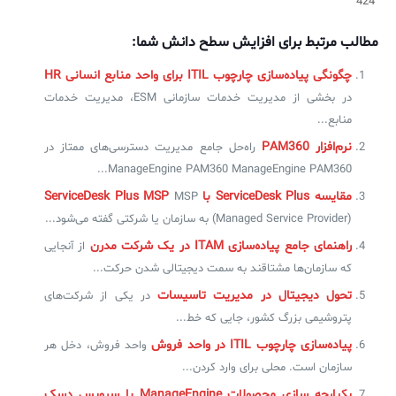
424
مطالب مرتبط برای افزایش سطح دانش شما:
چگونگی پیاده‌سازی چارچوب ITIL‌ برای واحد منابع انسانی HR
در بخشی از مدیریت خدمات سازمانی ESM، مدیریت خدمات
منابع...
نرم‌افزار PAM360
راه‌حل جامع مدیریت دسترسی‌های ممتاز در
ManageEngine PAM360 ManageEngine PAM360...
مقایسه ServiceDesk Plus با ServiceDesk Plus MSP
MSP
(Managed Service Provider) به سازمان یا شرکتی گفته می‌شود...
راهنمای جامع پیاده‌سازی ITAM در یک شرکت مدرن
از آنجایی
که سازمان‌ها مشتاقند به سمت دیجیتالی شدن حرکت...
تحول دیجیتال در مدیریت تاسیسات
در یکی از شرکت‌های
پتروشیمی بزرگ کشور، جایی که خط...
پیاده‌سازی چارچوب ITIL در واحد فروش
واحد فروش، دخل هر
سازمان است. محلی برای وارد کردن...
یکپارچه سازی محصولات ManageEngine با سرویس دسک