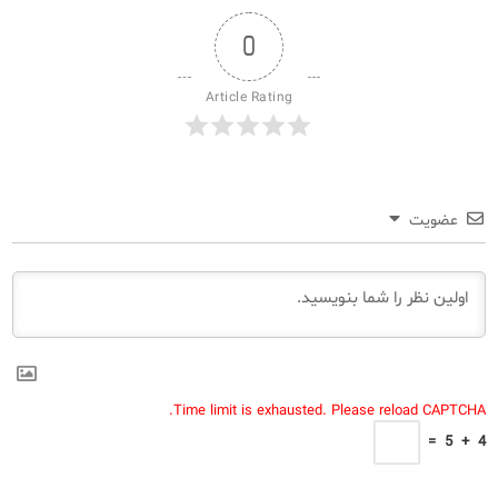
0
Article Rating
عضویت
Time limit is exhausted. Please reload CAPTCHA.
=
5
+
4