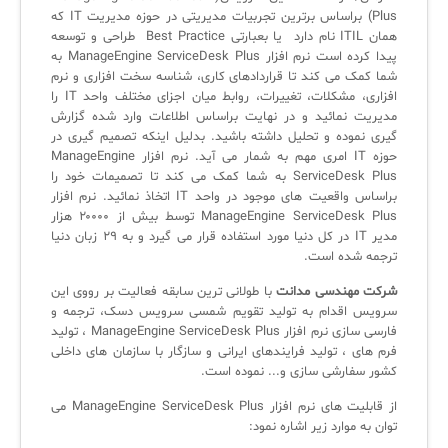
Plus) براساس برترین تجربیات مدیریتی در حوزه مدیریت IT که
لیست دوره‌ها
همان ITIL نام دارد یا بعبارتی Best Practice طراحی و توسعه
پیدا کرده است نرم افزار ManageEngine ServiceDesk Plus به
✦
✦
✦
مقالات آموزشی
شما کمک می کند تا قراردادهای کاری، شناسه سخت افزاری و نرم
افزاری، مشکلات، تغییرات، روابط میان اجزای مختلف واحد IT را
مدیریت خدمات سازمانی
مدیریت خدمات منابع انسانی
آموزش سیستم مدیریت خدمات فناوری اطلاعات
مدیریت نمائید و در نهایت براساس اطلاعات وارد شده گزارش
گیری نموده و تحلیل داشته باشید. بدلیل اینکه تصمیم گیری در
CIs Control
سرویس دسک پلاس MSP
نکته‌های کلیدی برای مدیر انفورماتیک
حوزه IT امری مهم به شمار می آید. نرم افزار ManageEngine
ServiceDesk Plus به شما کمک می کند تا تصمیمات خود را
مجموعه راهکارهای آیناک
آموزش‌ ویدیویی مفاهیم سرویس دسک
اندپوینت سنترال [سامانه مدیریت نقاط پایانی]
براساس واقعیت های موجود در واحد IT اتخاذ نمائید. نرم افزار
ManageEngine ServiceDesk Plus توسط بیش از ۲۰۰۰۰ هزار
ITIL & SDP
AD360
مدیر IT در کل دنیا مورد استفاده قرار می گیرد و به ۲۹ زبان دنیا
ترجمه شده است.
◆
◆
شرکت مهندسی مدانت
با طولانی ترین سابقه فعالیت بر رووی این
سرویس اقدام به تولید تقویم شمسی سرویس دسک، ترجمه و
Log360 ابزار SIEM
آموزش فارسی ITIL4
فارسی سازی نرم افزار ManageEngine ServiceDesk Plus ، تولید
فرم های ، تولید فرایندهای ایرانی و سازگار با سازمان های داخلی
چارچوب ITIL برای همه
برنامه‌ساز هوشمند App Creator
کشور سفارشی سازی و... نموده است.
فلافلی_فناوری
سیستم هوشمند مدیریت فروش و فاکتور
از قابلیت های نرم افزار ManageEngine ServiceDesk Plus می
توان به موارد زیر اشاره نمود:
آرشیو دانلودهای مدانت
سامانه مدیریت امنیت اطلاعات