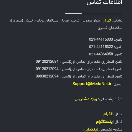
اطلاعات تماس
نشانی:
تهران
، بلوار فردوس غربی، خیابان ســـازمان برنامه، نبـش (هـمافر)،
ساختمان کسری
تلفن:‌
44115333
-021
تلفن:‌
44115322
-021
تلفن:‌
44864958
-021
تلفن اضطراری فقط برای تماس اورژانسی
: 09120212084
تلفن اضطراری فقط برای تماس اورژانسی
: 09120212094
تلفن اضطراری فقط برای تماس اورژانسی
: 09030212094
Support@MedaNet.ir
ایمیل:
——————–
ويژه مشتریان
درگاه پشتیبانی:
——————–
تلگرام
کانال
اینستاگرام
کانال
لینکداین
صفحه تخصصی