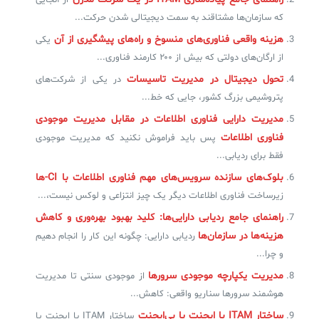
از آنجایی
که سازمان‌ها مشتاقند به سمت دیجیتالی شدن حرکت...
✧
هزینه واقعی فناوری‌های منسوخ و راه‌های پیشگیری از آن
یکی
از ارگان‌های دولتی که بیش از ۲۰۰ کارمند فناوری...
سلف سرویس کاربران
تحول دیجیتال در مدیریت تاسیسات
در یکی از شرکت‌های
سامانه مدیریت دارایی‌ها [Asset Explorer]
پتروشیمی بزرگ کشور، جایی که خط...
مدیریت دارایی فناوری اطلاعات در مقابل مدیریت موجودی
سامانه مدیریت پشتیبانی مشتریان
فناوری اطلاعات
پس باید فراموش نکنید که مدیریت موجودی
DDI
فقط برای ردیابی...
بلوک‌های سازنده سرویس‌های مهم فناوری اطلاعات با CI-ها
◉
زیرساخت فناوری اطلاعات دیگر یک چیز انتزاعی و لوکس نیست،...
راهنمای جامع ردیابی دارایی‌ها: کلید بهبود بهره‌وری و کاهش
ManageEngine Malware Protection Plus
هزینه‌ها در سازمان‌ها
ردیابی دارایی: چگونه این کار را انجام دهیم
سامانه مدیریت دسترسی ممتاز
و چرا...
مدیریت یکپارچه موجودی سرورها
از موجودی سنتی تا مدیریت
سامانه مدیریت و مانیتورینگ شبکه
هوشمند سرورها سناریو واقعی: کاهش...
سامانه آزمون آنلاین
ساختار ITAM با ایجنت یا بی‌ایجنت
ساختار ITAM با ایجنت یا