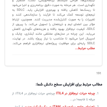
نیازمندی‌ها، طراحی سیستم، برنامه‌نویسی، تست، استقرار و
لیست دوره‌ها
نگهداری است. هر مرحله به صورت دقیق برنامه‌ریزی و اجرا می‌شود
تا ریسک‌ها کاهش یافته و بهره‌وری افزایش یابد. SDLC به
✦
✦
✦
مقالات آموزشی
تیم‌های توسعه کمک می‌کند تا فرآیند را سازماندهی کنند و
تغییرات را به صورت کنترل‌شده مدیریت کنند. همچنین، ارتباط
مدیریت خدمات سازمانی
مدیریت خدمات منابع انسانی
آموزش سیستم مدیریت خدمات فناوری اطلاعات
مؤثر بین اعضای تیم و ذی‌نفعان را تسهیل می‌کند. با پیروی از
SDLC، کیفیت نرم‌افزار بهبود یافته و هزینه‌های نگهداری کاهش
CIs Control
سرویس دسک پلاس MSP
نکته‌های کلیدی برای مدیر انفورماتیک
می‌یابد. این چرخه در مدل‌های مختلفی مانند آبشاری، چابک و
اسپیرال اجرا می‌شود تا متناسب با نیاز پروژه باشد. در نهایت،
مجموعه راهکارهای آیناک
آموزش‌ ویدیویی مفاهیم سرویس دسک
اندپوینت سنترال [سامانه مدیریت نقاط پایانی]
SDLC پایه‌ای برای موفقیت پروژه‌های نرم‌افزاری فراهم می‌کند.
مطلب مرتبط...
ITIL & SDP
AD360
◆
◆
191
Log360 ابزار SIEM
آموزش فارسی ITIL4
مطالب مرتبط برای افزایش سطح دانش شما:
چارچوب ITIL برای همه
برنامه‌ساز هوشمند App Creator
چرخه حیات نرم‌افزار در ITIL4
چرخه‌ی حیات نرم‌افزار در ITIL4: از
فلافلی_فناوری
سیستم هوشمند مدیریت فروش و فاکتور
جرقه تا فاجعه! در...
آرشیو دانلودهای مدانت
سامانه مدیریت امنیت اطلاعات
راهنمای جامع پیاده‌سازی ITAM در یک شرکت مدرن