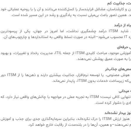
ت، جذابیت کم
ن و کارشناسان، مشاغل فرایندساز را کسل‌کننده می‌دانند و آن را با روحیه عملیاتی خود
نند. همین تصور باعث بی‌میلی نسبت به یادگیری و رشد در این مسیر شده است.
ه از درآمد
تا چندی پیش شاید ITSM درآمد چشمگیری نداشت، اما امروز در جهان، یکی از پرسودترین
چوب‌های آن.
 حرفه‌ای
اکثر برنامه‌های آموزشی موجود، مباحث کلیدی ITSM از جمله ITIL، مدیریت رخداد و تغییرات، و بهبود
ا به صورت عمیق پوشش نمی‌دهند.
صص‌های جذاب‌تر
امنیت سایبری، هوش مصنوعی، یا توسعه نرم‌افزار، جذابیت بیشتری دارند و ذهن‌ها را از ITSM دور
رساخت خدمات بدون ITSM، پایدار نمی‌ماند.
ه میدانی
دانش تئوری به تنهایی کافی نیست؛ ITSM به تجربه عملی در مواجهه با چالش‌های واقعی نیاز دارد، که
دی را دشوار کرده است.
وز بیدار نشده‌اند
برخی سازمان‌ها هنوز ارزش ITSM را درک نکرده‌اند، بنابراین سرمایه‌گذاری جدی برای جذب و آموزش
نمی‌دهند—و همین، آن‌ها را در بلندمدت از رقابت خارج خواهد کرد.