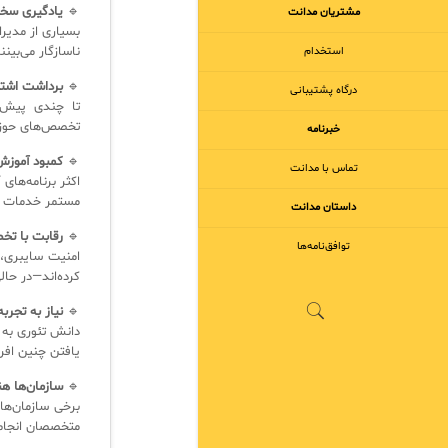
🔹
یادگیری سخ
مشتریان مدانت
بسیاری از مدیرا
ناسازگار می‌بی
استخدام
🔹
برداشت اشتبا
درگاه پشتیبانی
تخصص‌های حوزه IT محسوب می‌شود—البته در صورت تسلط واقعی به استانداردها و چار
خبرنامه
🔹
کمبود آموزش
تماس با مدانت
مستمر خدمات ر
داستان مدانت
🔹
رقابت با تخ
توافق‌نامه‌ها
کرده‌اند—در حالی‌که زی
🔹
نیاز به تجرب
یافتن چنین افرا
🔹
سازمان‌ها هن
متخصصان انجام 