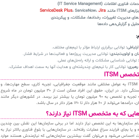
وری اطلاعات (IT Service Management)
ServiceDesk Plus
Jira
ی ITSM مانند
،
ServiceNow
،
های مدیریت تغییرات، رخدادها، مشکلات، و پیکربندی
حلیل و گزارش‌دهی داده‌ها
:
رتباطی:
توانایی برقراری ارتباط مؤثر با تیم‌های مختلف.
ن و اولویت‌بندی:
توانایی مدیریت پروژه‌ها و فعالیت‌ها در شرایط فشار.
توانایی شناسایی مشکلات و ارائه راه‌حل‌های عملی.
 رهبری:
توانایی کار با تیم‌های چندرشته‌ای و هدایت آنها به سمت اهداف مشترک.
درآمد متخصص ITSM به عوامل مختلفی مانند موقعیت جغرافیایی، تجربه کاری، سطح مهارت‌ها، و
اندازه سازمان بستگی دارد. در ایران، حقوق این افراد ممکن است از ۳۰ میلیون تومان در ماه شروع
شود و بسته به تجربه و تخصص به ۹۰ میلیون تومان یا بیشتر نیز برسد. در کشورهای دیگر مانند
ند از ۶۰ هزار دلار تا ۱۲۰ هزار دلار در سال باشد.
 تمام سازمان‌ها به این تخصص نیاز دارند اما در برخی سازمان‌ها این نقش بین چندین
 یا بجای فرایند سراغ عملیات رفته‌اند. در سازمان‌هایی با بلوغ فناوری بالاتر نیاز به
احساس می‌شود و می‌توان گفت بیشترین سازمان‌هایی که نیازمندش هستند موارد