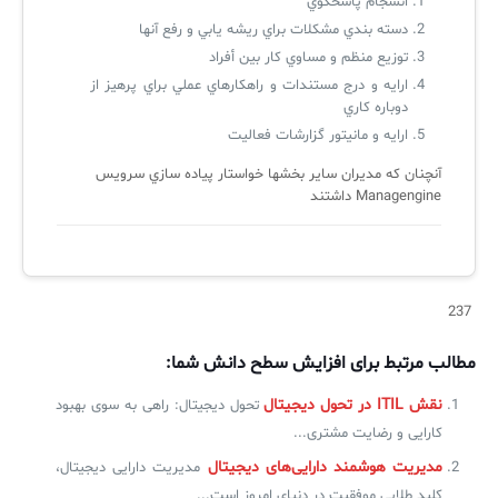
انسجام پاسخگوي
لیست دوره‌ها
دسته بندي مشكلات براي ريشه يابي و رفع آنها
توزيع منظم و مساوي كار بين أفراد
✦
✦
✦
مقالات آموزشی
ارايه و درج مستندات و راهكارهاي عملي براي پرهيز از
دوباره كاري
مدیریت خدمات سازمانی
مدیریت خدمات منابع انسانی
آموزش سیستم مدیریت خدمات فناوری اطلاعات
ارايه و مانيتور گزارشات فعاليت
CIs Control
سرویس دسک پلاس MSP
نکته‌های کلیدی برای مدیر انفورماتیک
آنچنان كه مديران ساير بخشها خواستار پياده سازي سرويس
مجموعه راهکارهای آیناک
آموزش‌ ویدیویی مفاهیم سرویس دسک
اندپوینت سنترال [سامانه مدیریت نقاط پایانی]
Managengine داشتند
ITIL & SDP
AD360
◆
◆
237
Log360 ابزار SIEM
آموزش فارسی ITIL4
مطالب مرتبط برای افزایش سطح دانش شما:
چارچوب ITIL برای همه
برنامه‌ساز هوشمند App Creator
نقش ITIL در تحول دیجیتال
تحول دیجیتال: راهی به سوی بهبود
کارایی و رضایت مشتری...
فلافلی_فناوری
سیستم هوشمند مدیریت فروش و فاکتور
مدیریت هوشمند دارایی‌های دیجیتال
مدیریت دارایی دیجیتال،
آرشیو دانلودهای مدانت
سامانه مدیریت امنیت اطلاعات
کلید طلایی موفقیت در دنیای امروز است...