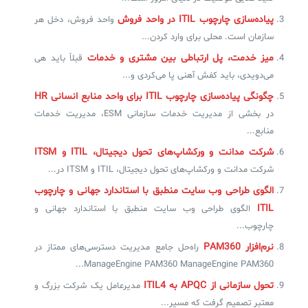
پیاده‌سازی چارچوب ITIL در واحد فروش
واحد فروش، دخل هر
✧
سازمان است. محلی برای وارد کردن...
میز خدمت، پل ارتباطی بین مشتری و خدمات
قبلاً باید هی
سلف سرویس کاربران
می‌دویدی، باید کفش آهنی پا می‌کردی و...
سامانه مدیریت دارایی‌ها [Asset Explorer]
چگونگی پیاده‌سازی چارچوب ITIL‌ برای واحد منابع انسانی HR
در بخشی از مدیریت خدمات سازمانی ESM، مدیریت خدمات
سامانه مدیریت پشتیبانی مشتریان
منابع...
DDI
شرکت مدانت و ورکشاپ‌های تحول دیجیتال، ITIL و ITSM
شرکت مدانت و ورکشاپ‌های تحول دیجیتال، ITIL و ITSM در...
◉
الگوی طراحی وب سایت منطبق با استاندارد جهانی و چارچوب
ITIL
الگوی طراحی وب سایت منطبق با استاندارد جهانی و
ManageEngine Malware Protection Plus
چارچوب...
سامانه مدیریت دسترسی ممتاز
نرم‌افزار PAM360
راه‌حل جامع مدیریت دسترسی‌های ممتاز در
ManageEngine PAM360 ManageEngine PAM360...
سامانه مدیریت و مانیتورینگ شبکه
تحول سازمانی از APQC به ITIL4
مدیرعامل یک شرکت بزرگ و
سامانه آزمون آنلاین
معتبر تصمیم گرفت که مسیر...