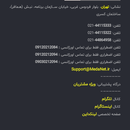
نشانی:
تهران
، بلوار فردوس غربی، خیابان ســـازمان برنامه، نبـش (هـمافر)،
ساختمان کسری
تلفن:‌
44115333
-021
تلفن:‌
44115322
-021
تلفن:‌
44864958
-021
تلفن اضطراری فقط برای تماس اورژانسی
: 09120212084
تلفن اضطراری فقط برای تماس اورژانسی
: 09120212094
تلفن اضطراری فقط برای تماس اورژانسی
: 09030212094
Support@MedaNet.ir
ایمیل:
——————–
ويژه مشتریان
درگاه پشتیبانی:
——————–
تلگرام
کانال
اینستاگرام
کانال
لینکداین
صفحه تخصصی