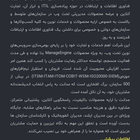
فناوری اطلاعات و ارتباطات در حوزه پیاده‌سازی ITIL و ابزار آن، تجارت
✧
آنلاین و عرضه محصولات مدیریتی تحت وب در سازمان‌های متوسط و
بالاست به خصوص ارایه محصولات و خدمات نوین به کلیه کسب‌وکارها و
سلف سرویس کاربران
سازمان‌های دولتی و خصوصی برای داشتن یک فناوری اطلاعات و ارتباطات
سامانه مدیریت دارایی‌ها [Asset Explorer]
قدرتمند و به روز.
این شرکت اهم خدمات و تجارت خود را بر پایه‌ی بومی‌سازی سرویس‌های
سامانه مدیریت پشتیبانی مشتریان
نوین تحت وب، به ویژه محصولات ManageEngine بنا نهاده و طی مدت
فعالیت منسجم، توانسته حداکثر رضایت مشتریان را کسب کند همین امر
DDI
سبب افزایش محبوبیت آن شده است. فروش و استقرار نرم‌افزارهای
حوزه‌ی(ITSM-ITAM-ITOM-COBIT-WSM-ISO20000-SIEM) در بیش از
◉
500 سازمان، برگ افتخاری است که مدانت به پاس انتخاب اندیشمندانه
مشتریان خود، به آن نائل آمده است.
ManageEngine Malware Protection Plus
مدانت با ارایه محصولات باکیفیت، پاسخگویی آنلاین، پشتیبانی متمرکز،
سامانه مدیریت دسترسی ممتاز
مشاوره دقیق و هزینه مناسب نسبت به سایر راهکارهای مشابه، جایگاه
ویژه‌ای در بین مدیران ارشد، مدیران انفورماتیک و کارشناسان سازمان ها
سامانه مدیریت و مانیتورینگ شبکه
بدست آورده است و تحقق این مهم به نگاه تیزبین و حمایت مشتریان
سامانه آزمون آنلاین
عزیزی است که همواره ما را از همراهی خود بی نصیب نمی‌کنند.
اطلاعات بیشتر...