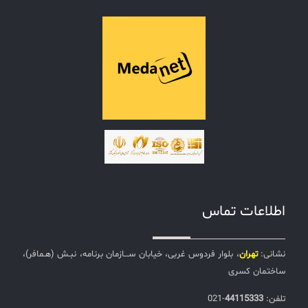
اطلاعات تماس
نشانی:
تهران
، بلوار فردوس غربی، خیابان ســـازمان برنامه، نبـش (هـمافر)،
ساختمان کسری
تلفن:‌
44115333
-021