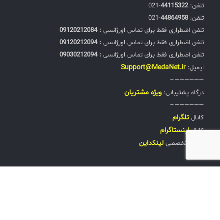
تلفن:‌
44115322
-021
تلفن:‌
44864958
-021
تلفن اضطراری فقط برای تماس اورژانسی
: 09120212084
تلفن اضطراری فقط برای تماس اورژانسی
: 09120212094
تلفن اضطراری فقط برای تماس اورژانسی
: 09030212094
Support@MedaNet.ir
ایمیل:
——————–
ويژه مشتریان
درگاه پشتیبانی:
——————–
تلگرام
کانال
اینستاگرام
کانال
لینکداین
صفحه تخصصی