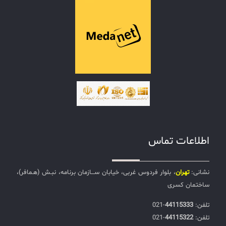
اطلاعات تماس
نشانی:
تهران
، بلوار فردوس غربی، خیابان ســـازمان برنامه، نبـش (هـمافر)،
ساختمان کسری
تلفن:‌
44115333
-021
تلفن:‌
44115322
-021