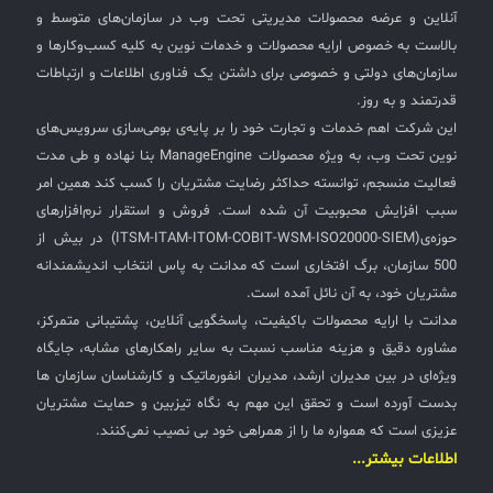
آنلاین و عرضه محصولات مدیریتی تحت وب در سازمان‌های متوسط و
✧
بالاست به خصوص ارایه محصولات و خدمات نوین به کلیه کسب‌وکارها و
سازمان‌های دولتی و خصوصی برای داشتن یک فناوری اطلاعات و ارتباطات
سلف سرویس کاربران
قدرتمند و به روز.
این شرکت اهم خدمات و تجارت خود را بر پایه‌ی بومی‌سازی سرویس‌های
سامانه مدیریت دارایی‌ها [Asset Explorer]
نوین تحت وب، به ویژه محصولات ManageEngine بنا نهاده و طی مدت
سامانه مدیریت پشتیبانی مشتریان
فعالیت منسجم، توانسته حداکثر رضایت مشتریان را کسب کند همین امر
سبب افزایش محبوبیت آن شده است. فروش و استقرار نرم‌افزارهای
DDI
حوزه‌ی(ITSM-ITAM-ITOM-COBIT-WSM-ISO20000-SIEM) در بیش از
500 سازمان، برگ افتخاری است که مدانت به پاس انتخاب اندیشمندانه
◉
مشتریان خود، به آن نائل آمده است.
مدانت با ارایه محصولات باکیفیت، پاسخگویی آنلاین، پشتیبانی متمرکز،
ManageEngine Malware Protection Plus
مشاوره دقیق و هزینه مناسب نسبت به سایر راهکارهای مشابه، جایگاه
ویژه‌ای در بین مدیران ارشد، مدیران انفورماتیک و کارشناسان سازمان ها
سامانه مدیریت دسترسی ممتاز
بدست آورده است و تحقق این مهم به نگاه تیزبین و حمایت مشتریان
سامانه مدیریت و مانیتورینگ شبکه
عزیزی است که همواره ما را از همراهی خود بی نصیب نمی‌کنند.
اطلاعات بیشتر...
سامانه آزمون آنلاین