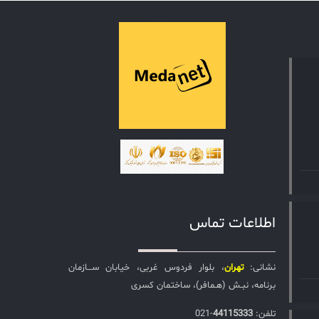
اطلاعات تماس
نشانی:
تهران
، بلوار فردوس غربی، خیابان ســـازمان
برنامه، نبـش (هـمافر)، ساختمان کسری
تلفن:‌
44115333
-021