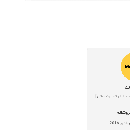
نت
ال ]
وشانه