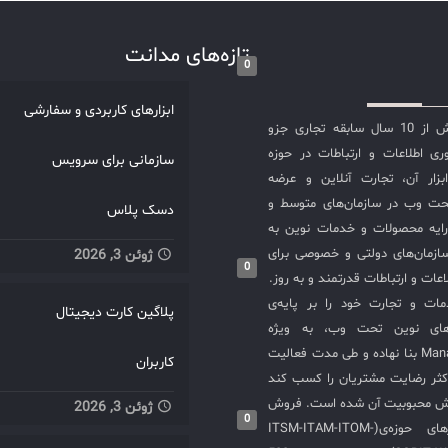
تازه‌های مدانت
0
ابزارهای کاربردی و سفارشی
شرکت مدانت با بیش از 10 سال سابقه تجاری جزو
ی اطلاعات و ارتباطات در حوزه
سازمانی برای سرویس
سازی ITIL و ابزار آن، تجارت آنلاین و عرضه
حت وب در سازمان‌های متوسط و
دسک پلاس
ایه محصولات و خدمات نوین به
ازمان‌های دولتی و خصوصی برای
ژوئن 3, 2026
0
عات و ارتباطات قدرتمند و به روز.
ت و تجارت خود را بر پایه‌ی
پلاگین کارت دیجیتال
های نوین تحت وب، به ویژه
محصولات ManageEngine بنا نهاده و طی مدت فعالیت
کاربران
کثر رضایت مشتریان را کسب کند
یش محبوبیت آن شده است. فروش
ژوئن 3, 2026
0
و استقرار نرم‌افزارهای حوزه‌ی(ITSM-ITAM-ITOM-